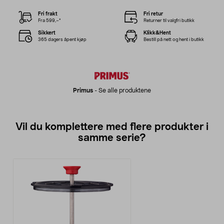
Fri frakt
Fri retur
Fra 599,–*
Returner til valgfri butikk
Sikkert
Klikk&Hent
365 dagers åpent kjøp
Bestill på nett og hent i butikk
Primus
-
Se alle produktene
Vil du komplettere med flere produkter i
samme serie?