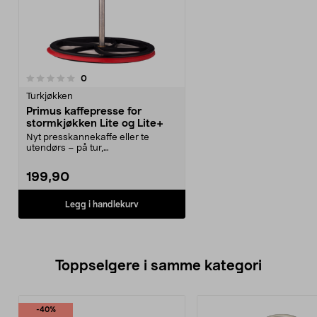
anmeldelser
0
Turkjøkken
Primus kaffepresse for
stormkjøkken Lite og Lite+
Nyt presskannekaffe eller te
utendørs – på tur,
friluftsopplevelser og camping. ...
199,90
Legg i handlekurv
Toppselgere i samme kategori
-40%