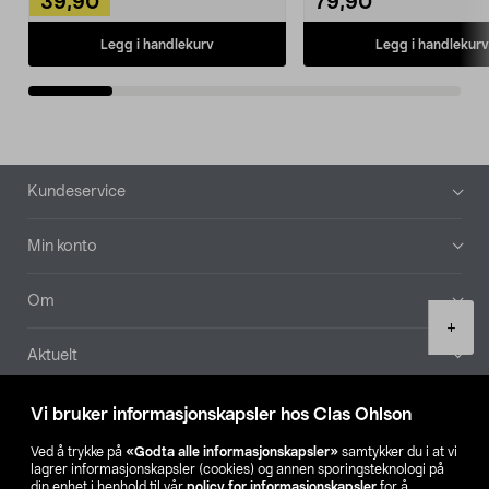
39,90
79,90
Legg i handlekurv
Legg i handlekurv
Bunntekst
Kundeservice
Min konto
Om
Product
+
quantity
Aktuelt
Våre selskaper
Vi bruker informasjonskapsler hos Clas Ohlson
Ved å trykke på
«Godta alle informasjonskapsler»
samtykker du i at vi
Finn din butikk
lagrer informasjonskapsler (cookies) og annen sporingsteknologi på
din enhet i henhold til vår
policy for informasjonskapsler
for å