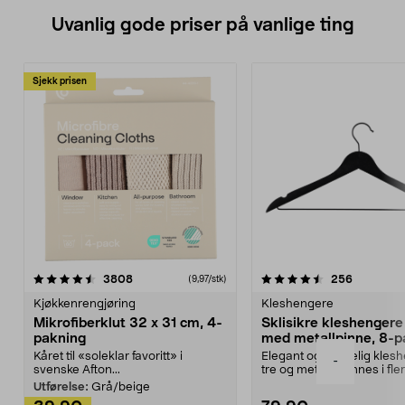
Uvanlig gode priser på vanlige ting
Sjekk prisen
4.5av 5 stjerner
anmeldelser
4.5av 5 stjerner
anmeldels
3808
256
(9,97/stk)
Kjøkkenrengjøring
Kleshengere
Mikrofiberklut 32 x 31 cm, 4-
Sklisikre kleshengere 
pakning
med metallpinne, 8-p
Kåret til «soleklar favoritt» i
Elegant og skikkelig kles
-
svenske Afton...
tre og metall – finnes i fle
Kleshe...
Utførelse:
Grå/beige