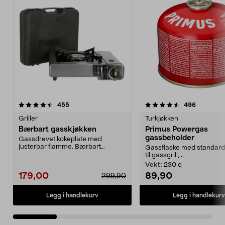
4.5 av 5 stjerner
anmeldelser
4.5 av 5 stjerner
anmeldels
455
496
Griller
Turkjøkken
Bærbart gasskjøkken
Primus Powergas
gassbeholder
Gassdrevet kokeplate med
justerbar flamme. Bærbart
Gassflaske med standard
gasskjøkken for matlaging ute...
til gassgrill,...
Vekt:
230 g
179,00
89,90
299,90
Legg i handlekurv
Legg i handlekurv