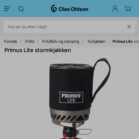
Forside
Fritid
Friluftsliv og camping
Turkjøkken
Primus Lite s
Primus Lite stormkjøkken