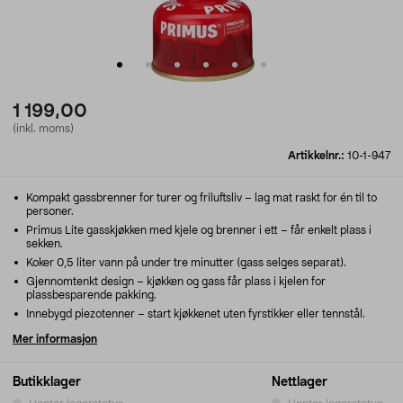
1 199,00
(inkl. moms)
Artikkelnr.:
10-1-947
Kompakt gassbrenner for turer og friluftsliv – lag mat raskt for én til to
personer.
Primus Lite gasskjøkken med kjele og brenner i ett – får enkelt plass i
sekken.
Koker 0,5 liter vann på under tre minutter (gass selges separat).
Gjennomtenkt design – kjøkken og gass får plass i kjelen for
plassbesparende pakking.
Innebygd piezotenner – start kjøkkenet uten fyrstikker eller tennstål.
Mer informasjon
Butikklager
Nettlager