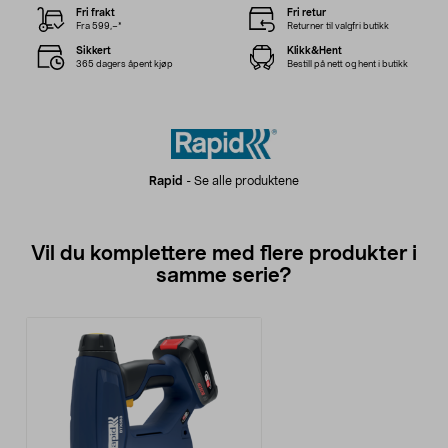
Fri frakt
Fri retur
Fra 599,–*
Returner til valgfri butikk
Sikkert
Klikk&Hent
365 dagers åpent kjøp
Bestill på nett og hent i butikk
Rapid
-
Se alle produktene
Vil du komplettere med flere produkter i
samme serie?