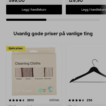
599,00
129,90
Legg i handlekurv
Legg i handlekurv
Uvanlig gode priser på vanlige ting
Sjekk prisen
4.5av 5 stjerner
anmeldelser
4.5av 5 stjerner
anmeldels
3813
256
(9,97/stk)