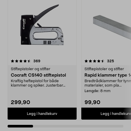
4.5 av 5 stjerner
anmeldelser
4.5 av 5 stjerner
anmeldels
369
325
Stiftepistoler og stifter
Stiftepistoler og stifter
Cocraft CS140 stiftepistol
Rapid klammer type 
Kraftig heftepistol for både
Bredtrådklammer for tyn
klammer og spiker. Justerbar
materialer, som pla...
slagstyrke. Velegnet t...
Lengde:
8 mm
299,90
99,90
Legg i handlekurv
Legg i handlekurv