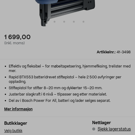
1 699,00
(inkl. moms)
Artikkelnr.:
41-3498
Effektiv og fleksibel – for møbeltapetsering, hjemmefiksing, trelister med
mer.
Rapid BTX553 batteridrevet stiftepistol – hele 2 500 avfyringer per
opplading.
Stiftepistol for stifter 8–20 mm og dykkerter 15–20 mm.
Justerbar slagkraft i 6 nivå – tilpasser seg etter materialet.
Del av i Bosch Power For All, batteri og lader selges separat.
Mer informasjon
Nettlager
Butikklager
Sjekk lagerstatus
Velg butikk