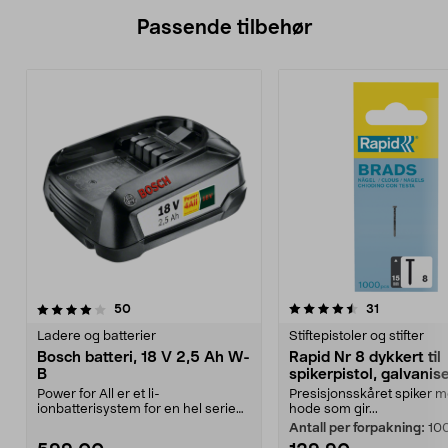
Passende tilbehør
4.5av 5 stjerner
anmeldelser
3.0av 5 stjerner
anmeldelse
50
31
Ladere og batterier
Stiftepistoler og stifter
Bosch batteri, 18 V 2,5 Ah W-
Rapid Nr 8 dykkert til
B
spikerpistol, galvanis
spiker
Power for All er et li-
Presisjonsskåret spiker me
ionbatterisystem for en hel serie
hode som gir...
Bosch-maskiner. Samme 1...
Antall per forpakning:
10