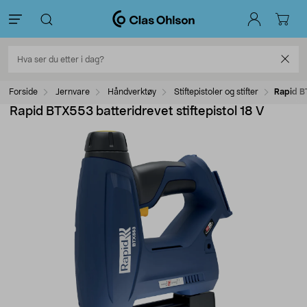
Forside
Jernvare
Håndverktøy
Stiftepistoler og stifter
Rapid BT
Rapid BTX553 batteridrevet stiftepistol 18 V