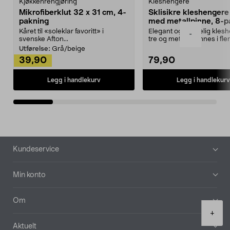
Kjøkkenrengjøring
Kleshengere
Mikrofiberklut 32 x 31 cm, 4-
Sklisikre kleshengere 
pakning
med metallpinne, 8-p
Kåret til «soleklar favoritt» i
Elegant og skikkelig kles
-
svenske Afton...
tre og metall – finnes i fle
Kleshe...
Utførelse:
Grå/beige
39,90
79,90
Legg i handlekurv
Legg i handlekurv
Bunntekst
Kundeservice
Min konto
Om
Product
+
quantity
Aktuelt