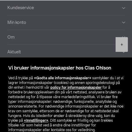
Bunntekst
Kundeservice
Min konto
Om
Product
+
quantity
Aktuelt
Våre selskaper
Vi bruker informasjonskapsler hos Clas Ohlson
Ved å trykke på
«Godta alle informasjonskapsler»
samtykker du i at vi
Finn din butikk
lagrer informasjonskapsler (cookies) og annen sporingsteknologi på
din enhet i henhold til vår
policy for informasjonskapsler
for å
forbedre brukeropplevelsen din på vårt nettsted, analysere bruken av
SE
NO
FI
nettstedet og for å tilpasse våre markedsføringstiltak. Vi bruker fire
typer informasjonskapsler: nødvendige, funksjonelle, analytiske og
annonserelaterte. For nødvendige informasjonskapsler er det ikke noe
krav om samtykke, ettersom de er nødvendige for at nettstedet skal
fungere. Hvis du istedenfor ønsker å skreddersy dine valg, kan du
trykke på
«Innstillinger»
. Ditt samtykke er frivillig og kan trekkes
tilbake når som helst ved å endre dine innstillinger for
informasjonskapsler eller kontakte oss for veiledning.