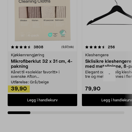
4.5av 5 stjerner
anmeldelser
4.5av 5 stjerner
anmeldels
3808
256
(9,97/stk)
Kjøkkenrengjøring
Kleshengere
Mikrofiberklut 32 x 31 cm, 4-
Sklisikre kleshengere 
pakning
med metallpinne, 8-p
Kåret til «soleklar favoritt» i
Elegant og skikkelig kles
-
svenske Afton...
tre og metall – finnes i fle
Kleshe...
Utførelse:
Grå/beige
39,90
79,90
Legg i handlekurv
Legg i handlekurv