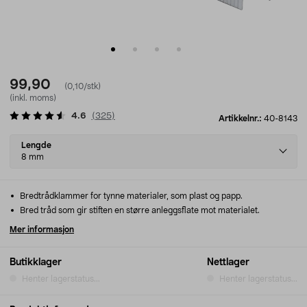
99,90
(0,10/stk)
(inkl. moms)
4.6
(
325
)
Artikkelnr.:
40-8143
Select
Lengde
variant
8 mm
Bredtrådklammer for tynne materialer, som plast og papp.
Bred tråd som gir stiften en større anleggsflate mot materialet.
Mer informasjon
Butikklager
Nettlager
Henter lagerstatus...
Henter lagerstatus...