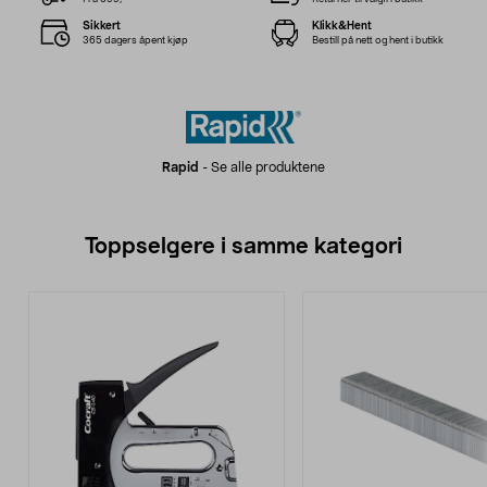
Sikkert
Klikk&Hent
365 dagers åpent kjøp
Bestill på nett og hent i butikk
Rapid
-
Se alle produktene
Toppselgere i samme kategori