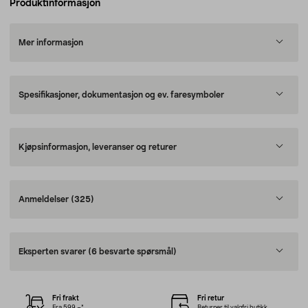
Produktinformasjon
Mer informasjon
Spesifikasjoner, dokumentasjon og ev. faresymboler
Kjøpsinformasjon, leveranser og returer
Anmeldelser
(325)
Eksperten svarer
(6 besvarte spørsmål)
Fri frakt
Fri retur
Fra 599,–*
Returner til valgfri butikk