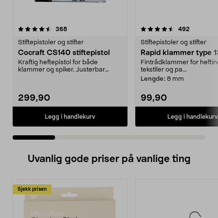
4.5 av 5 stjerner
anmeldelser
4.5 av 5 stjerner
anmeldels
368
492
Stiftepistoler og stifter
Stiftepistoler og stifter
Cocraft CS140 stiftepistol
Rapid klammer type 1
Kraftig heftepistol for både
Fintrådklammer for heftin
klammer og spiker. Justerbar
tekstiler og pa...
slagstyrke. Velegnet t...
Lengde:
8 mm
299,90
99,90
Legg i handlekurv
Legg i handlekurv
Uvanlig gode priser på vanlige ting
Sjekk prisen