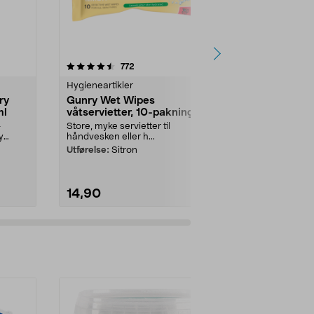
4.5 av 5 stjerner
anmeldelser
4.5
772
7
Hygieneartikler
Hygieneartikl
ry
Gunry Wet Wipes
Gunry Wet 
ml
våtservietter, 10-pakning
våtserviett
–
Store, myke servietter til
Store, myke se
y
håndvesken eller h...
håndvesken ell
Utførelse:
Sitron
Utførelse:
Alo
14,90
14,90