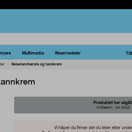
rnvare
Multimedia
Reservedeler
Til
ler
Reisetannbørste og tannkrem
 tannkrem
Produktet har utgåt
Artikkelnr.:
44-2423
Vi håper du finner det du leter etter und