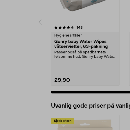
5 av 5 stjerner
4.5 av 5 stjerner
anmeldelser
143
Hygieneartikler
Gunry baby Water Wipes
våtservietter, 63-pakning
Passer også på spedbarnets
følsomme hud. Gunry baby Water
Wipes er våtservietter...
29,90
Uvanlig gode priser på vanli
Sjekk prisen