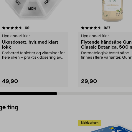
4.5 av 5 stjerner
anmeldelser
4.5 av 5 stjerner
anmeldelser
69
927
Hygieneartikler
Hygieneartikler
Ukesdosett, hvit med klart
Flytende håndsåpe Gun
lokk
Classic Botanica, 500 
Forbered tabletter og vitaminer for
Dermatologisk testet såpe 
hele uken – praktisk dosering av
finnes i flere varianter. Gunr
medisiner. ...
Classic Botanica – f...
49,90
29,90
ge ting
Sjekk prisen