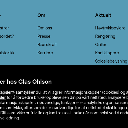
o
Om
Aktuelt
strer
Om oss
Høytrykkspylere
sordet?
Presse
Rengjøring
Bærekraft
Griller
istorikk
Karriere
Kantklippere
Solcellebelysning
er hos Clas Ohlson
kapsler»
samtykker du i at vi lagrer informasjonskapsler (cookies) og 
sler
for å forbedre brukeropplevelsen din på vårt nettsted, analysere b
 informasjonskapsler: nødvendige, funksjonelle, analytiske og annonse
om samtykke, ettersom de er nødvendige for at nettstedet skal fungere
. Ditt samtykke er frivillig og kan trekkes tilbake når som helst ved å endr
veiledning.
lson
Privacy statement
Medlemsvilkår
Kjøpsvilkår
F