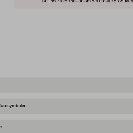
Du finner informasjon om det utgåtte produktet
 faresymboler
er