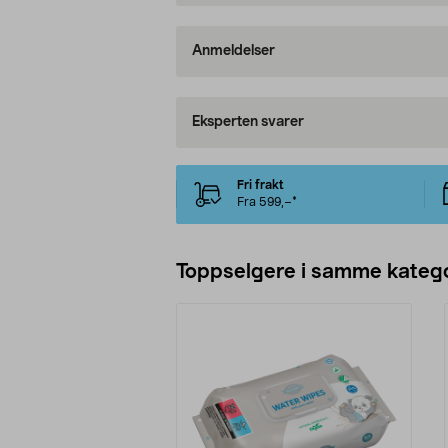
Anmeldelser
Eksperten svarer
Fri frakt
Fra 599,–*
Toppselgere i samme katego