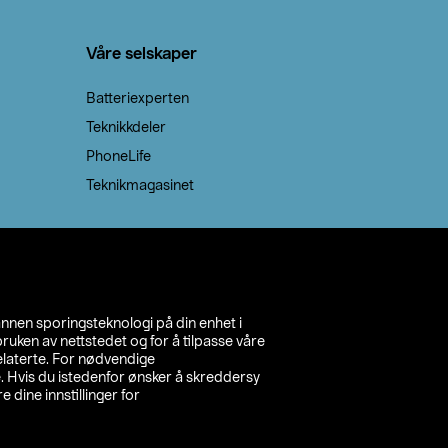
Våre selskaper
Batteriexperten
Teknikkdeler
PhoneLife
Teknikmagasinet
annen sporingsteknologi på din enhet i
ruken av nettstedet og for å tilpasse våre
relaterte. For nødvendige
. Hvis du istedenfor ønsker å skreddersy
e dine innstillinger for
inn din butikk