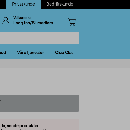
Privatkunde
Bedriftskunde
Velkommen
Logg inn/Bli medlem
bud
Våre tjenester
Club Clas
t
er
lignende produkter.