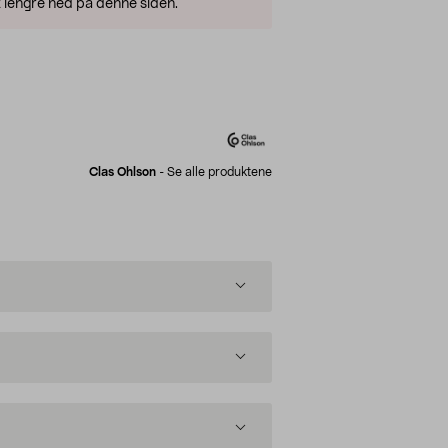
 lengre ned på denne siden.
Clas Ohlson
-
Se alle produktene