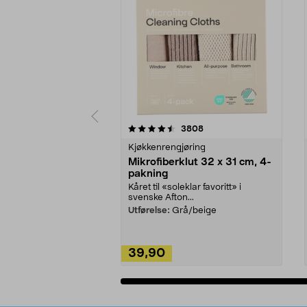
5av 5 stjerner
4.5av 5 stjerner
anmeldelser
3808
Kjøkkenrengjøring
Mikrofiberklut 32 x 31 cm, 4-
pakning
Kåret til «soleklar favoritt» i
svenske Afton...
Utførelse:
Grå/beige
39,90
Legg i handlekurv