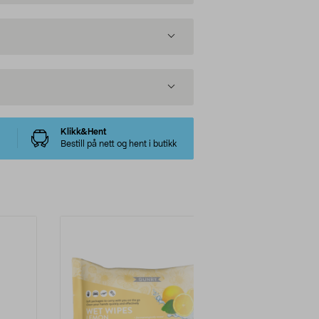
Klikk&Hent
Bestill på nett og hent i butikk