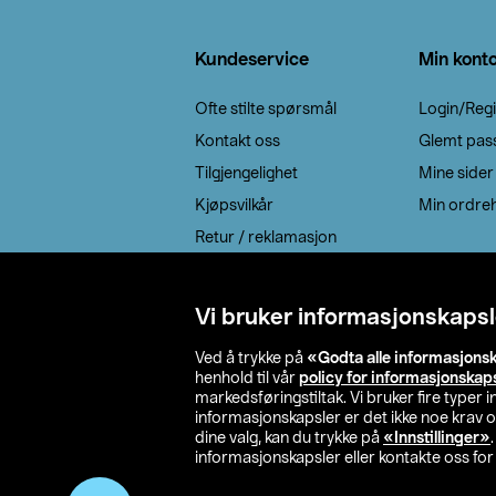
Bunntekst
Kundeservice
Min kont
Ofte stilte spørsmål
Login/Regi
Kontakt oss
Glemt pas
Tilgjengelighet
Mine sider
Kjøpsvilkår
Min ordreh
Retur / reklamasjon
EE-avfall
Cookie policy
Vi bruker informasjonskapsl
Leveringsalternativ
Ved å trykke på
«Godta alle informasjons
henhold til vår
policy for informasjonskap
markedsføringstiltak. Vi bruker fire typer
informasjonskapsler er det ikke noe krav 
dine valg, kan du trykke på
«Innstillinger»
informasjonskapsler eller kontakte oss for 
© 2026 Clas Oh