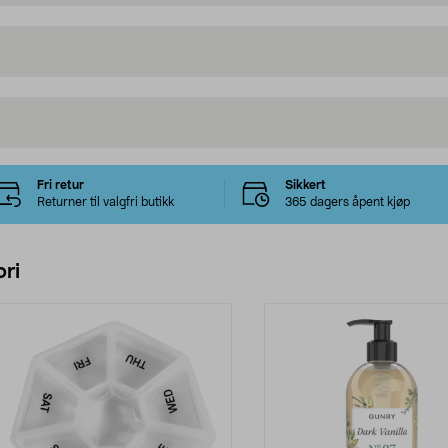
Fri retur
Sikkert
Returner til valgfri butikk
365 dagers åpent kjøp
ri