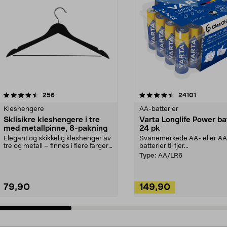
4.5av 5 stjerner
anmeldelser
4.5av 5 stjerner
anmeldels
256
24101
Kleshengere
AA-batterier
Sklisikre kleshengere i tre
Varta Longlife Power ba
med metallpinne, 8-pakning
24 pk
Elegant og skikkelig kleshenger av
Svanemerkede AA- eller A
tre og metall – finnes i flere farger.
batterier til fjer...
Kleshe...
Type:
AA/LR6
79,90
149,90
Legg i handlekurv
Legg i handlekurv