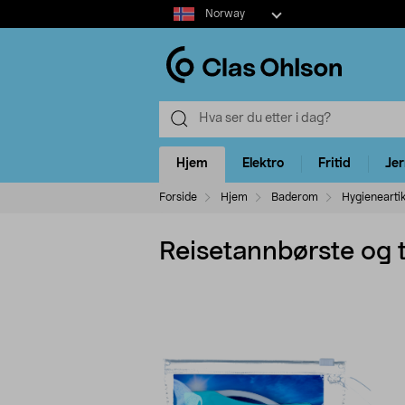
Select
Norway
market
Hjem
Elektro
Fritid
Je
Forside
Hjem
Baderom
Hygieneartik
Reisetannbørste og