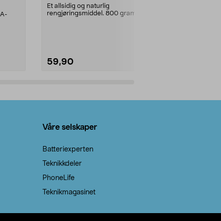
prosent ste
Et allsidig og naturlig
rengjøringsmiddel. 800 gram
AA-
100 % stearin
natron – til rengjøring både...
råvarer. Produ
brenner med e
59,90
69,90
Legg i handlekurv
Legg 
Våre selskaper
Batteriexperten
Teknikkdeler
PhoneLife
Teknikmagasinet