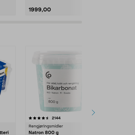
1999,00
1990,00
er
4.0av 5 stjerner
anmeldelser
4.5
2144
4
Rengjøringsmidler
Levende lys
tteri
Natron 800 g
Telys steari