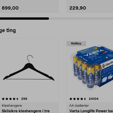
899,00
229,90
ge ting
Multibuy
4.5av 5 stjerner
anmeldelser
4.5av 5 stjerner
anmeldels
256
24104
Kleshengere
AA-batterier
Sklisikre kleshengere i tre
Varta Longlife Power ba