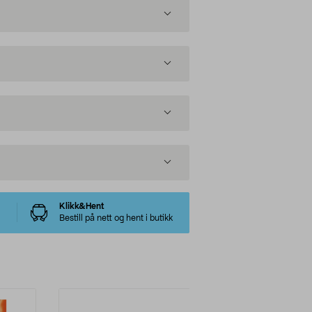
Klikk&Hent
Bestill på nett og hent i butikk