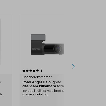
Legg i handlekurv
Legg 
-25%
anmeldelser
1
0.0 av 5 stjerner
0.0
Dashbordkameraer
Dashbordkam
e
Road Angel Halo Ignite
Garmin Das
dashcam bilkamera foran
dashbordk
1080p
Tar opp i Full HD med bred 130-
Spiller inn s
...
graders vinkel og
dokumenterer 
bildestabilisering. Kompakt das...
Garmin Dash 