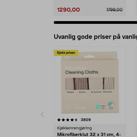
1290,00
1799,00
Uvanlig gode priser på vanli
Sjekk prisen
5av 5 stjerner
4.5av 5 stjerner
anmeldelser
3809
Kjøkkenrengjøring
Mikrofiberklut 32 x 31 cm, 4-