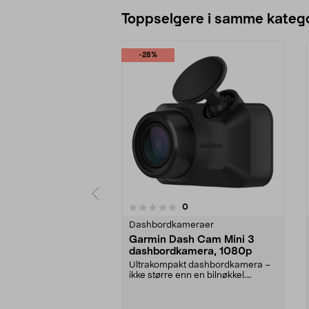
Legg i handlekurv
Toppselgere i samme katego
-28%
4.5 av 5 stjerner
anmeldelser
0
0 av 5 stjerner
Dashbordkameraer
Garmin Dash Cam Mini 3
dashbordkamera, 1080p
Ultrakompakt dashbordkamera –
ikke større enn en bilnøkkel.
Garmin Dash Cam Mini...