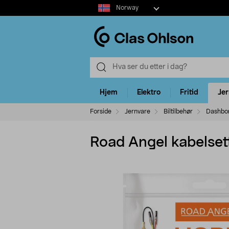
Select
Norway
market
Hjem
Elektro
Fritid
Je
Forside
Jernvare
Biltilbehør
Dashbo
Road Angel kabelsett