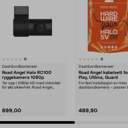
1.5av 5 stjerner
anmeldelser
anmeldelser
0
0
0.0 av 5 stjerner
Dashbordkameraer
Dashbordkameraer
Road Angel Halo RC100
Road Angel kabelsett fo
ryggekamera 1080p
Play, Ultima, Guard
Tar opp i 1080p HD med vidvinkel
For fast installasjon av Halo
for økt sikkerhet. Road Angel
dashbordkamera – passer ti
bakkamera – kompa...
Play, Ultima og G...
899,00
489,90