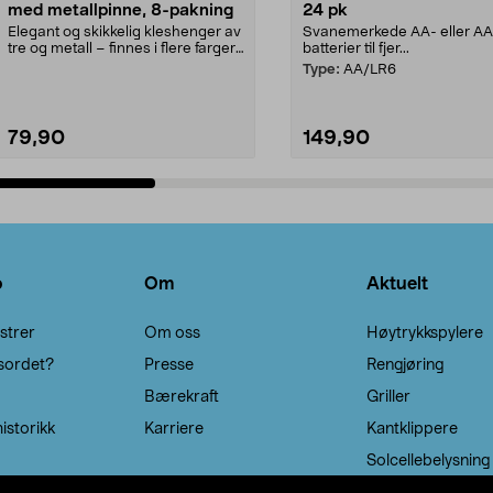
med metallpinne, 8-pakning
24 pk
Elegant og skikkelig kleshenger av
Svanemerkede AA- eller A
tre og metall – finnes i flere farger.
batterier til fjer...
Kleshe...
Type:
AA/LR6
79,90
149,90
Legg i handlekurv
Legg i handlekurv
o
Om
Aktuelt
strer
Om oss
Høytrykkspylere
sordet?
Presse
Rengjøring
Bærekraft
Griller
istorikk
Karriere
Kantklippere
Solcellebelysning