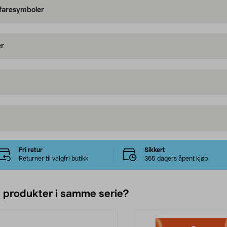
 faresymboler
er
Fri retur
Sikkert
Returner til valgfri butikk
365 dagers åpent kjøp
e produkter i samme serie?