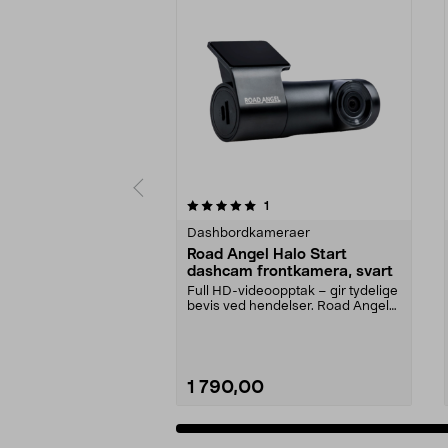
0av 5 stjerner
anmeldelser
1
0.0 av 5 stjerner
Dashbordkameraer
Road Angel Halo Start
dashcam frontkamera, svart
Full HD-videoopptak – gir tydelige
bevis ved hendelser. Road Angel
Halo Start da...
1 790,00