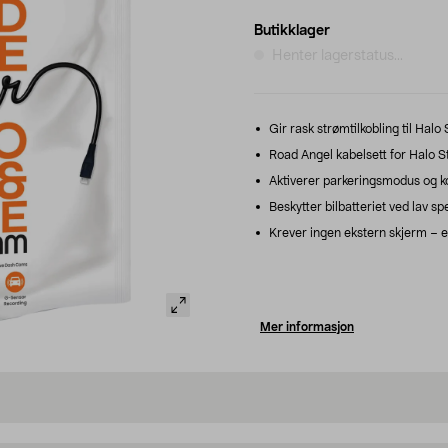
Butikklager
Henter lagerstatus...
Gir rask strømtilkobling til Hal
Road Angel kabelsett for Halo Sta
Aktiverer parkeringsmodus og ko
Beskytter bilbatteriet ved lav sp
Krever ingen ekstern skjerm – en
Mer informasjon