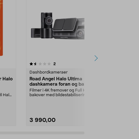
5.0av 5 stjerner
anmeldelser
2
1
0.0
Dashbordkameraer
Dashbordkam
r Halo
Road Angel Halo Ultima
Road Angel 
dashkamera foran og bak 4K
dashcam bi
Dual GPS
1080p
Filmer i 4K fremover og Full HD
Tar opp i Ful
l Halo
bakover med bildestabilisering.
graders vinke
Road Angel dual ...
bildestabilise
3 990,00
1 999,00