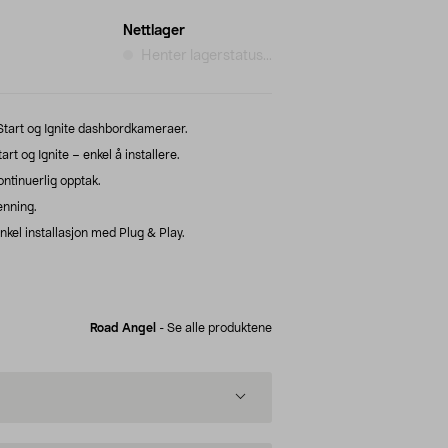
Nettlager
Henter lagerstatus...
o Start og Ignite dashbordkameraer.
rt og Ignite – enkel å installere.
ntinuerlig opptak.
enning.
kel installasjon med Plug & Play.
Road Angel
-
Se alle produktene