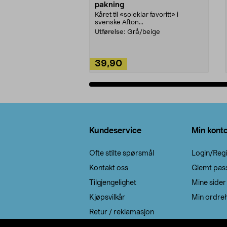
pakning
Kåret til «soleklar favoritt» i
svenske Afton...
Utførelse:
Grå/beige
39,90
Legg i handlekurv
Bunntekst
Kundeservice
Min kont
Ofte stilte spørsmål
Login/Regi
Kontakt oss
Glemt pas
Tilgjengelighet
Mine sider
Kjøpsvilkår
Min ordreh
Retur / reklamasjon
EE-avfall