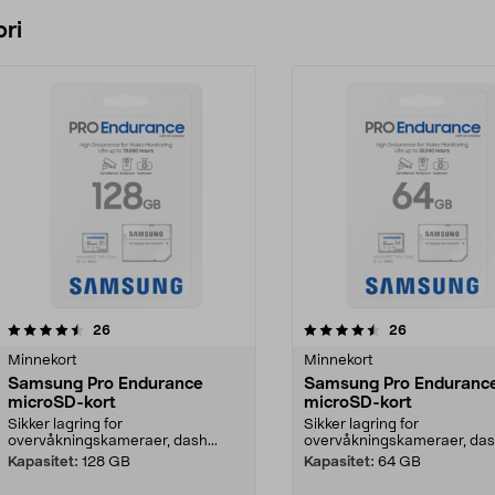
Legg i handlekurv
Legg i handlekurv
ri
4.5 av 5 stjerner
anmeldelser
5.0 av 5 stjerner
anmeldelser
26
26
Minnekort
Minnekort
Samsung Pro Endurance
Samsung Pro Enduranc
microSD-kort
microSD-kort
Sikker lagring for
Sikker lagring for
overvåkningskameraer, dash...
overvåkningskameraer, dash
Kapasitet:
128 GB
Kapasitet:
64 GB