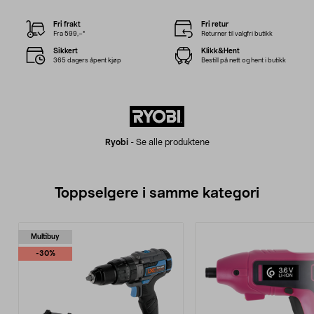
Fri frakt
Fri retur
Fra 599,–*
Returner til valgfri butikk
Sikkert
Klikk&Hent
365 dagers åpent kjøp
Bestill på nett og hent i butikk
Ryobi
-
Se alle produktene
Toppselgere i samme kategori
Multibuy
-30%