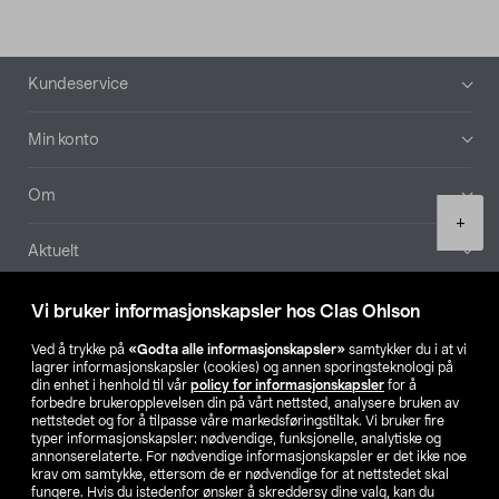
Bunntekst
Kundeservice
Min konto
Om
Product
+
quantity
Aktuelt
Våre selskaper
Vi bruker informasjonskapsler hos Clas Ohlson
Ved å trykke på
«Godta alle informasjonskapsler»
samtykker du i at vi
Finn din butikk
lagrer informasjonskapsler (cookies) og annen sporingsteknologi på
din enhet i henhold til vår
policy for informasjonskapsler
for å
forbedre brukeropplevelsen din på vårt nettsted, analysere bruken av
SE
NO
FI
nettstedet og for å tilpasse våre markedsføringstiltak. Vi bruker fire
typer informasjonskapsler: nødvendige, funksjonelle, analytiske og
annonserelaterte. For nødvendige informasjonskapsler er det ikke noe
krav om samtykke, ettersom de er nødvendige for at nettstedet skal
fungere. Hvis du istedenfor ønsker å skreddersy dine valg, kan du