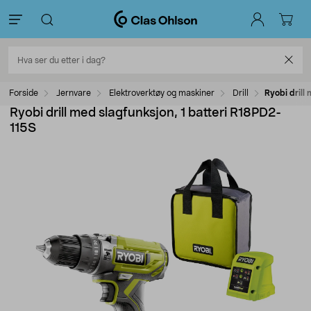
Forside
Jernvare
Elektroverktøy og maskiner
Drill
Ryobi drill
Ryobi drill med slagfunksjon, 1 batteri R18PD2-
115S