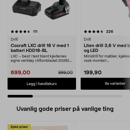
4.5 av 5 stjerner
anmeldelser
4.5 av 5 stjerner
anmeldels
111
226
Drill
Drill
Cocraft LXC drill 18 V med 1
Liten drill 3,6 V med b
batteri HDD18-BL
og LED
LXC – best i test blant kjedenes
Minidrill for møbler, kjøkk
egne verktøy (Aftonbladet 2026).
rask monteri...
Rimelig sett m...
699,00
199,90
999,00
Se varianter
Legg i handlekurv
Uvanlig gode priser på vanlige ting
Sjekk prisen