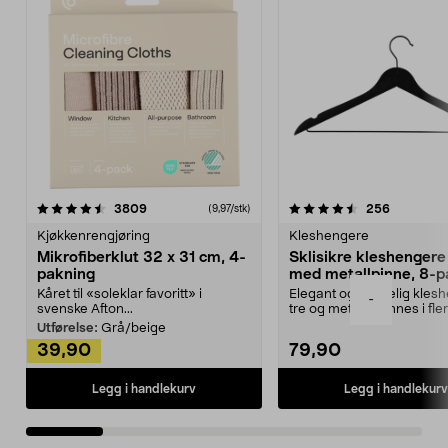
4.5av 5 stjerner
anmeldelser
4.5av 5 stjerner
anmeldels
3809
256
(9,97/stk)
Kjøkkenrengjøring
Kleshengere
Mikrofiberklut 32 x 31 cm, 4-
Sklisikre kleshengere 
pakning
med metallpinne, 8-p
Kåret til «soleklar favoritt» i
Elegant og skikkelig kles
-
svenske Afton...
tre og metall – finnes i fle
Kleshe...
Utførelse:
Grå/beige
39,90
79,90
Legg i handlekurv
Legg i handlekurv