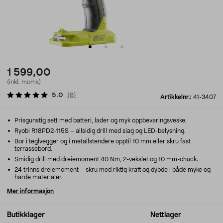
1 599,00
(inkl. moms)
5.0
(
8
)
Artikkelnr.:
41-3407
Prisgunstig sett med batteri, lader og myk oppbevaringsveske.
Ryobi R18PD2-115S – allsidig drill med slag og LED-belysning.
Bor i teglvegger og i metallstendere opptil 10 mm eller skru fast
terrassebord.
Smidig drill med dreiemoment 40 Nm, 2-vekslet og 10 mm-chuck.
24 trinns dreiemoment – skru med riktig kraft og dybde i både myke og
harde materialer.
Mer informasjon
Butikklager
Nettlager