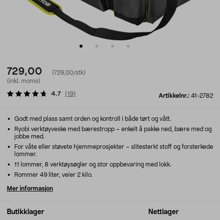
729,00
(729,00/stk)
(inkl. moms)
4.7
(
19
)
Artikkelnr.:
41-2782
Godt med plass samt orden og kontroll i både tørt og vått.
Ryobi verktøyveske med bærestropp – enkelt å pakke ned, bære med og
jobbe med.
For våte eller støvete hjemmeprosjekter – slitesterkt stoff og forsterkede
lommer.
11 lommer, 8 verktøysøgler og stor oppbevaring med lokk.
Rommer 49 liter, veier 2 kilo.
Mer informasjon
Butikklager
Nettlager