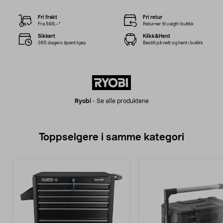
Fri frakt
Fri retur
Fra 599,–*
Returner til valgfri butikk
Sikkert
Klikk&Hent
365 dagers åpent kjøp
Bestill på nett og hent i butikk
Ryobi
-
Se alle produktene
Toppselgere i samme kategori