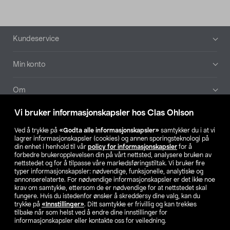
Bunntekst
Kundeservice
Min konto
Om
Vi bruker informasjonskapsler hos Clas Ohlson
Aktuelt
Ved å trykke på
«Godta alle informasjonskapsler»
samtykker du i at vi
lagrer informasjonskapsler (cookies) og annen sporingsteknologi på
Våre selskaper
din enhet i henhold til vår
policy for informasjonskapsler
for å
forbedre brukeropplevelsen din på vårt nettsted, analysere bruken av
nettstedet og for å tilpasse våre markedsføringstiltak. Vi bruker fire
Finn din butikk
typer informasjonskapsler: nødvendige, funksjonelle, analytiske og
annonserelaterte. For nødvendige informasjonskapsler er det ikke noe
krav om samtykke, ettersom de er nødvendige for at nettstedet skal
SE
NO
FI
fungere. Hvis du istedenfor ønsker å skreddersy dine valg, kan du
trykke på
«Innstillinger»
. Ditt samtykke er frivillig og kan trekkes
tilbake når som helst ved å endre dine innstillinger for
informasjonskapsler eller kontakte oss for veiledning.