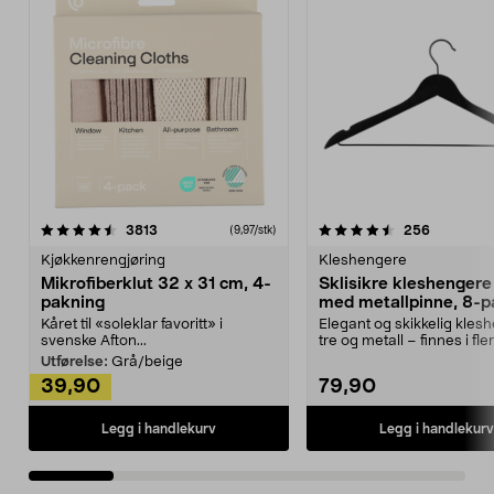
4.5av 5 stjerner
anmeldelser
4.5av 5 stjerner
anmeldels
3813
256
(9,97/stk)
Kjøkkenrengjøring
Kleshengere
Mikrofiberklut 32 x 31 cm, 4-
Sklisikre kleshengere 
pakning
med metallpinne, 8-p
Kåret til «soleklar favoritt» i
Elegant og skikkelig kles
svenske Afton...
tre og metall – finnes i fle
Kleshe...
Utførelse:
Grå/beige
39,90
79,90
Legg i handlekurv
Legg i handlekurv