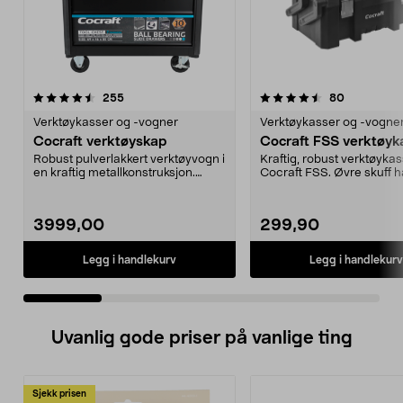
4.5 av 5 stjerner
anmeldelser
3.5 av 5 stjerner
anmeldelse
255
80
Verktøykasser og -vogner
Verktøykasser og -vogne
Cocraft verktøyskap
Cocraft FSS verktøyk
Robust pulverlakkert verktøyvogn i
Kraftig, robust verktøykas
en kraftig metallkonstruksjon.
Cocraft FSS. Øvre skuff h
Kulelagrede ek...
dobbel lås av plast og...
3999,00
299,90
Legg i handlekurv
Legg i handlekurv
Uvanlig gode priser på vanlige ting
Sjekk prisen