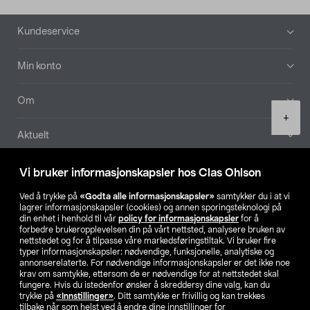
Bunntekst
Kundeservice
Min konto
Om
Product
+
quantity
Aktuelt
Våre selskaper
Vi bruker informasjonskapsler hos Clas Ohlson
Ved å trykke på
«Godta alle informasjonskapsler»
samtykker du i at vi
Finn din butikk
lagrer informasjonskapsler (cookies) og annen sporingsteknologi på
din enhet i henhold til vår
policy for informasjonskapsler
for å
forbedre brukeropplevelsen din på vårt nettsted, analysere bruken av
SE
NO
FI
nettstedet og for å tilpasse våre markedsføringstiltak. Vi bruker fire
typer informasjonskapsler: nødvendige, funksjonelle, analytiske og
annonserelaterte. For nødvendige informasjonskapsler er det ikke noe
krav om samtykke, ettersom de er nødvendige for at nettstedet skal
fungere. Hvis du istedenfor ønsker å skreddersy dine valg, kan du
trykke på
«Innstillinger»
. Ditt samtykke er frivillig og kan trekkes
tilbake når som helst ved å endre dine innstillinger for