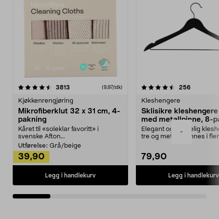
4.5av 5 stjerner
anmeldelser
4.5av 5 stjerner
anmeldels
3813
256
(9,97/stk)
Kjøkkenrengjøring
Kleshengere
Mikrofiberklut 32 x 31 cm, 4-
Sklisikre kleshengere 
pakning
med metallpinne, 8-p
Kåret til «soleklar favoritt» i
Elegant og skikkelig kles
-
svenske Afton...
tre og metall – finnes i fle
Kleshe...
Utførelse:
Grå/beige
39,90
79,90
Legg i handlekurv
Legg i handlekurv