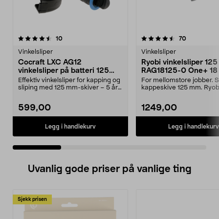
4.5 av 5 stjerner
anmeldelser
4.0 av 5 stjerner
anmeldelse
10
70
Vinkelsliper
Vinkelsliper
Cocraft LXC AG12
Ryobi vinkelsliper 12
vinkelsliper på batteri 125
RAG18125-0 One+ 18 
mm 18 V
batteridrevet
Effektiv vinkelsliper for kapping og
For mellomstore jobber. S
sliping med 125 mm-skiver – 5 års
kappeskive 125 mm. Ryob
garanti. ...
RAG18125-0 – prisguns...
599,00
1249,00
Legg i handlekurv
Legg i handlekurv
Uvanlig gode priser på vanlige ting
Sjekk prisen