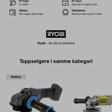
Fri frakt
Fri retur
Fra 599,–*
Returner til valgfri butikk
Sikkert
Klikk&Hent
365 dagers åpent kjøp
Bestill på nett og hent i butikk
Ryobi
-
Se alle produktene
Toppselgere i samme kategori
Multibuy