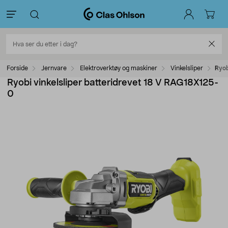
Forside
Jernvare
Elektroverktøy og maskiner
Vinkelsliper
Ryob
Ryobi vinkelsliper batteridrevet 18 V RAG18X125-
0