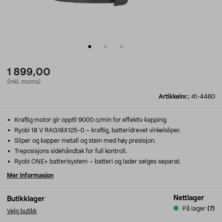
1 899,00
(inkl. moms)
Artikkelnr.:
41-4460
Kraftig motor gir opptil 9000 o/min for effektiv kapping.
Ryobi 18 V RAG18X125-0 – kraftig, batteridrevet vinkelsliper.
Sliper og kapper metall og stein med høy presisjon.
Treposisjons sidehåndtak for full kontroll.
Ryobi ONE+ batterisystem – batteri og lader selges separat.
Mer informasjon
Nettlager
Butikklager
På lager
(7)
Velg butikk