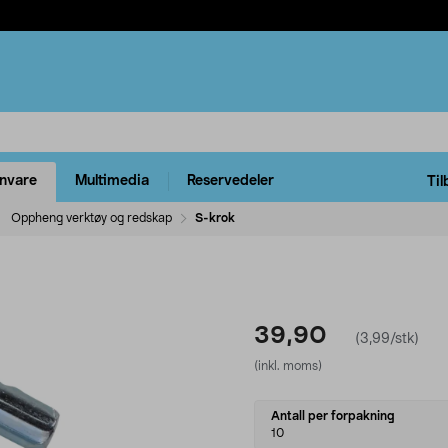
rnvare
Multimedia
Reservedeler
Til
Oppheng verktøy og redskap
S-krok
39,90
(3,99/stk)
(inkl. moms)
Select
Antall per forpakning
variant
10