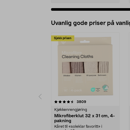
Uvanlig gode priser på vanli
Sjekk prisen
5av 5 stjerner
4.5av 5 stjerner
anmeldelser
3809
Kjøkkenrengjøring
Mikrofiberklut 32 x 31 cm, 4-
pakning
Kåret til «soleklar favoritt» i