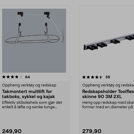
4.5 av 5 stjerner
anmeldelser
5.0 av 5 stjerner
anmeldelser
64
38
Oppheng verktøy og redskap
Oppheng verktøy og redsk
Takmontert multilift for
Redskapsholder Toolfle
takboks, sykkel og kajak
skinne 90 3M 2XL
Effektiv skiboksheis som gjør det
Heng opp redskap med skaft 
enkelt å løfte og senke tunge
former med en diameter på
gjenstander. Tak...
30 mm og 30–40 mm...
249,90
279,90