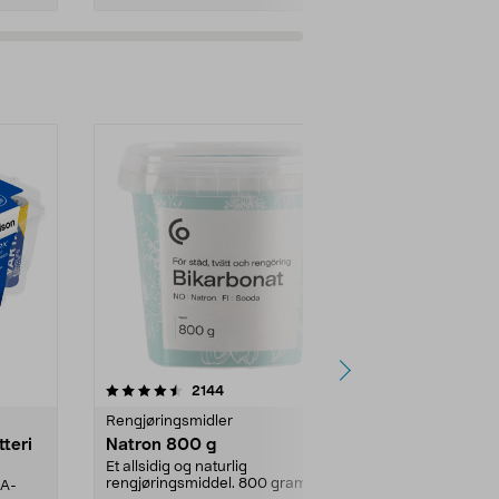
er
4.0av 5 stjerner
anmeldelser
4.5
2144
4
Rengjøringsmidler
Levende lys
tteri
Natron 800 g
Telys steari
prosent ste
Et allsidig og naturlig
rengjøringsmiddel. 800 gram
AA-
100 % stearin