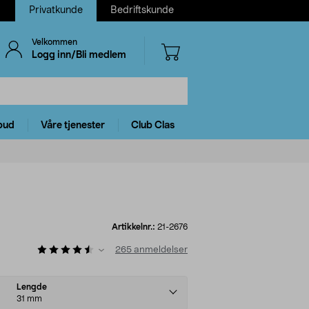
Privatkunde
Bedriftskunde
Velkommen
Logg inn/Bli medlem
bud
Våre tjenester
Club Clas
Artikkelnr.:
21-2676
265
anmeldelser
Lengde
31 mm