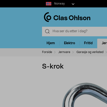
Select
Norway
market
Hjem
Elektro
Fritid
Je
Forside
Jernvare
Garasje og verksted
S-krok