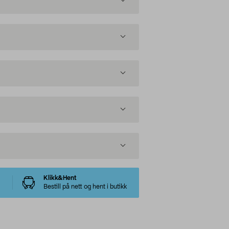
Klikk&Hent
Bestill på nett og hent i butikk