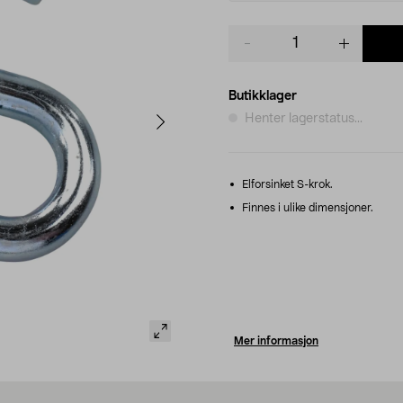
Product
quantity
Butikklager
Henter lagerstatus...
Elforsinket S-krok.
Finnes i ulike dimensjoner.
Mer informasjon