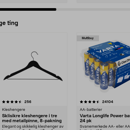
ge ting
Multibuy
4.5av 5 stjerner
anmeldelser
4.5av 5 stjerner
anmeldels
256
24104
Kleshengere
AA-batterier
Sklisikre kleshengere i tre
Varta Longlife Power ba
med metallpinne, 8-pakning
24 pk
Elegant og skikkelig kleshenger av
Svanemerkede AA- eller A