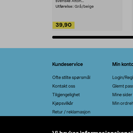
svenske Afton...
Utførelse:
Grå/beige
39,90
Legg i handlekurv
Bunntekst
Kundeservice
Min kont
Ofte stilte spørsmål
Login/Regi
Kontakt oss
Glemt pas
Tilgjengelighet
Mine sider
Kjøpsvilkår
Min ordreh
Retur / reklamasjon
EE-avfall
Cookie policy