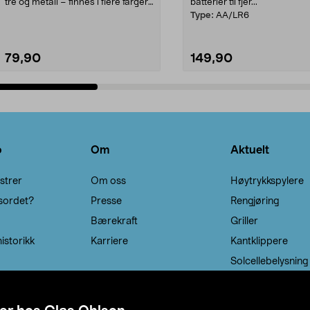
tre og metall – finnes i flere farger.
batterier til fjer...
Kleshe...
Type:
AA/LR6
79,90
149,90
Legg i handlekurv
Legg i handlekurv
o
Om
Aktuelt
strer
Om oss
Høytrykkspylere
sordet?
Presse
Rengjøring
Bærekraft
Griller
istorikk
Karriere
Kantklippere
Solcellebelysning