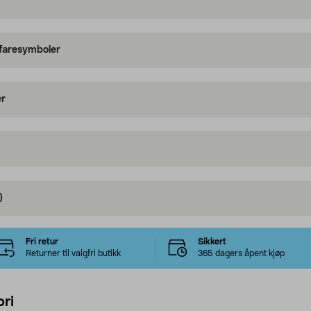
 faresymboler
er
)
Fri retur
Sikkert
Returner til valgfri butikk
365 dagers åpent kjøp
ri