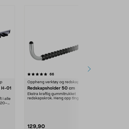
4.5 av 5 stjerner
anmeldelser
5.0
66
1
ap
Oppheng verktøy og redskap
Oppheng verk
x H-01
Redskapsholder 50 cm
Redskapshol
Ekstra kraftig gummitrukket
Kraftig redsk
redskapskrok. Heng opp ting uten
fra gulvet på 
i alle
at de tar skade. Pe...
og utnytt v...
 20–
129,90
49,90