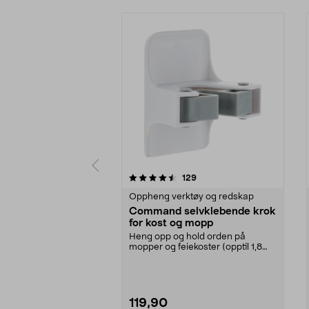
5 av 5 stjerner
4.0 av 5 stjerner
anmeldelser
129
Oppheng verktøy og redskap
Command selvklebende krok
for kost og mopp
Heng opp og hold orden på
mopper og feiekoster (opptil 1,8
kg). Command kosthold...
119,90