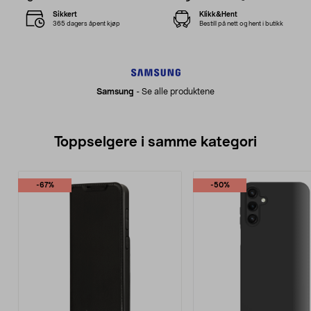
Sikkert
Klikk&Hent
365 dagers åpent kjøp
Bestill på nett og hent i butikk
Samsung
-
Se alle produktene
Toppselgere i samme kategori
-67%
-50%