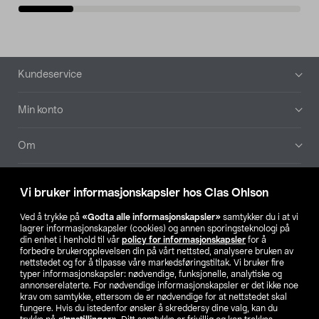
Bunntekst
Kundeservice
Min konto
Om
Aktuelt
Vi bruker informasjonskapsler hos Clas Ohlson
Våre selskaper
Ved å trykke på
«Godta alle informasjonskapsler»
samtykker du i at vi
lagrer informasjonskapsler (cookies) og annen sporingsteknologi på
din enhet i henhold til vår
policy for informasjonskapsler
for å
Finn din butikk
forbedre brukeropplevelsen din på vårt nettsted, analysere bruken av
nettstedet og for å tilpasse våre markedsføringstiltak. Vi bruker fire
typer informasjonskapsler: nødvendige, funksjonelle, analytiske og
annonserelaterte. For nødvendige informasjonskapsler er det ikke noe
SE
NO
FI
krav om samtykke, ettersom de er nødvendige for at nettstedet skal
fungere. Hvis du istedenfor ønsker å skreddersy dine valg, kan du