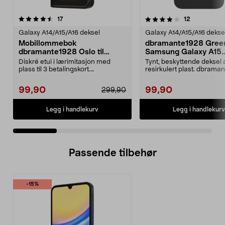
4.0 av 5 stjerner
anmeldelser
4.0 av 5 stjerner
anmeldelse
17
12
Galaxy A14/A15/A16 deksel
Galaxy A14/A15/A16 dekse
Mobillommebok
dbramante1928 Gree
dbramante1928 Oslo til
Samsung Galaxy A15
Samsung Galaxy A14
mobildeksel
Diskré etui i lærimitasjon med
Tynt, beskyttende deksel 
plass til 3 betalingskort.
resirkulert plast. dbrama
dbramante1928 Oslo – s...
Greenland – mobilde...
99,90
99,90
299,90
Legg i handlekurv
Legg i handlekurv
Passende tilbehør
-15%