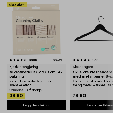
Sjekk prisen
4.5av 5 stjerner
anmeldelser
4.5av 5 stjerner
anmeldels
3809
256
(9,97/stk)
Kjøkkenrengjøring
Kleshengere
Mikrofiberklut 32 x 31 cm, 4-
Sklisikre kleshengere 
pakning
med metallpinne, 8-p
Kåret til «soleklar favoritt» i
Elegant og skikkelig kles
svenske Afton...
tre og metall – finnes i fle
Kleshe...
Utførelse:
Grå/beige
39,90
79,90
Legg i handlekurv
Legg i handlekurv