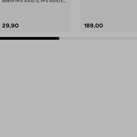
Bosch PFS 3000-2, PFS 5000 E
og PFS 7000.
29,90
189,00