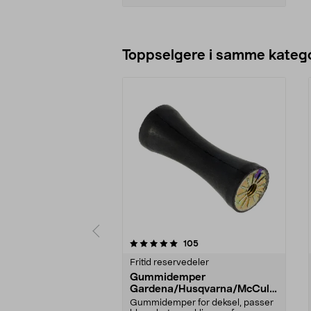
Legg i handlekurv
Toppselgere i samme katego
0 av 5 stjerner
5.0 av 5 stjerner
anmeldelser
105
Fritid reservedeler
Gummidemper
Gardena/Husqvarna/McCullo
ch/Flymo
Gummidemper for deksel, passer