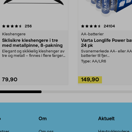
4.5av 5 stjerner
anmeldelser
4.5av 5 stjerner
anmeldels
256
24104
Kleshengere
AA-batterier
Sklisikre kleshengere i tre
Varta Longlife Power ba
med metallpinne, 8-pakning
24 pk
Elegant og skikkelig kleshenger av
Svanemerkede AA- eller A
tre og metall – finnes i flere farger.
batterier til fjer...
Kleshe...
Type:
AA/LR6
79,90
149,90
Legg i handlekurv
Legg i handlekurv
o
Om
Aktuelt
strer
Om oss
Høytrykkspylere