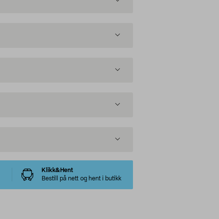
Klikk&Hent
Bestill på nett og hent i butikk