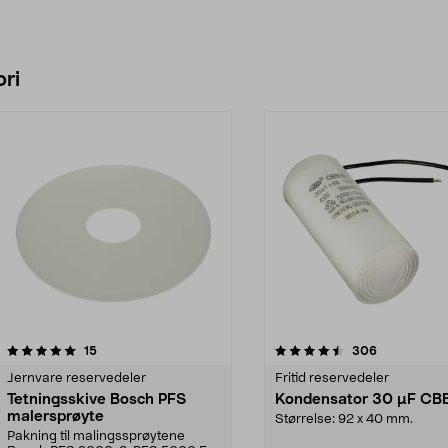
ri
4.5 av 5 stjerner
anmeldelser
4.5 av 5 stjerner
anmeldelser
15
306
Jernvare reservedeler
Fritid reservedeler
Tetningsskive Bosch PFS
Kondensator 30 µF CB
malersprøyte
Størrelse: 92 x 40 mm.
Pakning til malingssprøytene