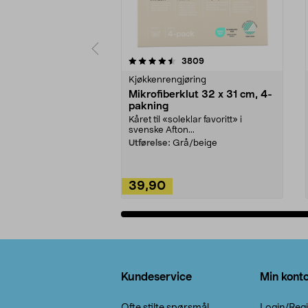
5av 5 stjerner
4.5av 5 stjerner
anmeldelser
3809
Kjøkkenrengjøring
Mikrofiberklut 32 x 31 cm, 4-
pakning
Kåret til «soleklar favoritt» i
svenske Afton...
Utførelse:
Grå/beige
39,90
Legg i handlekurv
Bunntekst
Kundeservice
Min kont
Ofte stilte spørsmål
Login/Regi