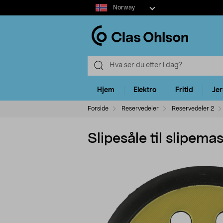
Select
Norway
market
Hjem
Elektro
Fritid
Je
Forside
Reservedeler
Reservedeler 2
Slipesåle til slipem