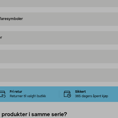
 faresymboler
er
Fri retur
Sikkert
Returner til valgfri butikk
365 dagers åpent kjøp
e produkter i samme serie?