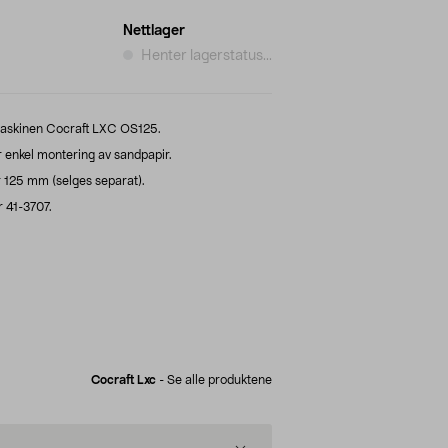
Nettlager
Henter lagerstatus...
pemaskinen Cocraft LXC OS125.
r enkel montering av sandpapir.
125 mm (selges separat).
 41-3707.
Cocraft Lxc
-
Se alle produktene