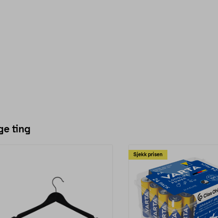
ge ting
Sjekk prisen