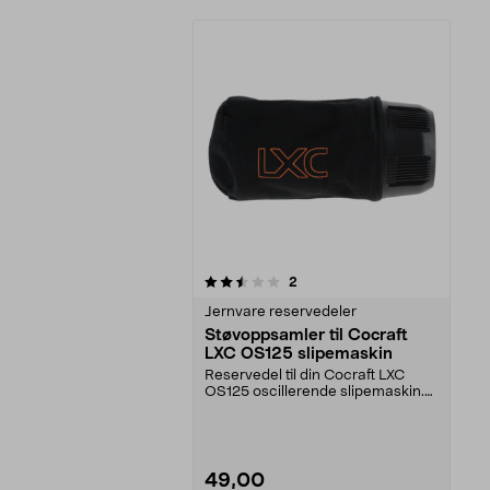
5av 5 stjerner
anmeldelser
2
Jernvare reservedeler
Støvoppsamler til Cocraft
LXC OS125 slipemaskin
Reservedel til din Cocraft LXC
OS125 oscillerende slipemaskin.
Støvoppsamler som...
49,00