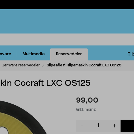
rnvare
Multimedia
Reservedeler
Til
Jernvare reservedeler
Slipesåle til slipemaskin Cocraft LXC OS125
askin Cocraft LXC OS125
99,00
(inkl. moms)
Product
quantity