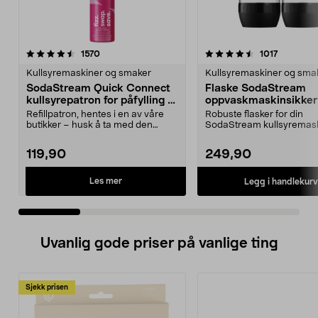
4.5 av 5 stjerner
anmeldelser
4.5 av 5 stjerner
anmeldel
1570
1017
Kullsyremaskiner og smaker
Kullsyremaskiner og sma
SodaStream Quick Connect
Flaske SodaStream
kullsyrepatron for påfylling /
oppvaskmaskinsikker
innbytte, 60 liter
liter, 2-pakning
Refillpatron, hentes i en av våre
Robuste flasker for din
butikker – husk å ta med den
SodaStream kullsyremask
tomme patronen ti...
Resirkulerbare plastflaske
119,90
249,90
Les mer
Legg i handlekurv
Uvanlig gode priser på vanlige ting
Sjekk prisen