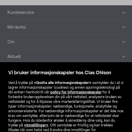
Bunntekst
Kundeservice
Min konto
Om
Aktuelt
Våre selskaper
Vi bruker informasjonskapsler hos Clas Ohlson
Ved å trykke på
«Godta alle informasjonskapsler»
samtykker du i at vi
Finn din butikk
lagrer informasjonskapsler (cookies) og annen sporingsteknologi på
din enhet i henhold til vår
policy for informasjonskapsler
for å
forbedre brukeropplevelsen din på vårt nettsted, analysere bruken av
SE
NO
FI
nettstedet og for å tilpasse våre markedsføringstiltak. Vi bruker fire
typer informasjonskapsler: nødvendige, funksjonelle, analytiske og
annonserelaterte. For nødvendige informasjonskapsler er det ikke noe
krav om samtykke, ettersom de er nødvendige for at nettstedet skal
fungere. Hvis du istedenfor ønsker å skreddersy dine valg, kan du
trykke på
«Innstillinger»
. Ditt samtykke er frivillig og kan trekkes
tilbake når som helst ved å endre dine innstillinger for