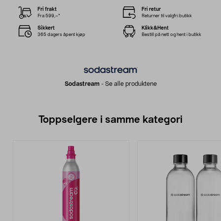
Fri frakt
Fri retur
Fra 599,–*
Returner til valgfri butikk
Sikkert
Klikk&Hent
365 dagers åpent kjøp
Bestill på nett og hent i butikk
Sodastream
-
Se alle produktene
Toppselgere i samme kategori