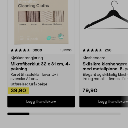
4.5av 5 stjerner
anmeldelser
4.5av 5 stjerner
anmeldels
3808
256
(9,97/stk)
Kjøkkenrengjøring
Kleshengere
Mikrofiberklut 32 x 31 cm, 4-
Sklisikre kleshengere 
pakning
med metallpinne, 8-p
Kåret til «soleklar favoritt» i
Elegant og skikkelig kles
svenske Afton...
tre og metall – finnes i fle
Kleshe...
Utførelse:
Grå/beige
39,90
79,90
Legg i handlekurv
Legg i handlekurv