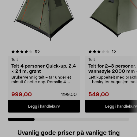
3.0 av 5 stjerner
anmeldelser
4.0 av 5 stjerner
anmeldelse
85
15
Telt
Telt
Telt 4 personer Quick-up, 2,4
Telt for 2–3 personer,
× 2,1 m, grønt
vannsøyle 2000 mm 
camping, fottur
Brukervennlig telt – tar under et
Lett kuppeltelt med praktis
minutt å sette opp. Romslig 4-
– beskytter bagasjen mot
mannstelt med 16...
Telt for 2–3...
999,00
549,00
1199,00
Legg i handlekurv
Legg i handlekurv
Uvanlig gode priser på vanlige ting