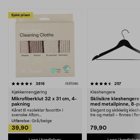
Sjekk prisen
4.5av 5 stjerner
anmeldelser
4.5av 5 stjerner
anmeldels
3816
257
(9,97/stk)
Kjøkkenrengjøring
Kleshengere
Mikrofiberklut 32 x 31 cm, 4-
Sklisikre kleshengere 
pakning
med metallpinne, 8-p
Kåret til «soleklar favoritt» i
Elegant og skikkelig kles
svenske Afton...
tre og metall – finnes i fle
Kleshe...
Utførelse:
Grå/beige
39,90
79,90
Legg i handlekurv
Legg i handlekurv