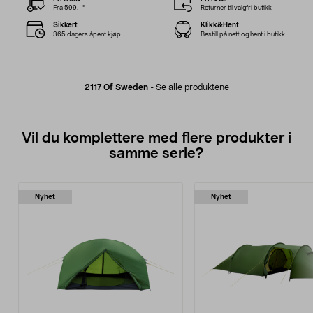
Fra 599,–*
Returner til valgfri butikk
Sikkert
Klikk&Hent
365 dagers åpent kjøp
Bestill på nett og hent i butikk
2117 Of Sweden
-
Se alle produktene
Vil du komplettere med flere produkter i
samme serie?
Nyhet
Nyhet