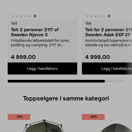
anmeldelser
anmeldelser
0
0
0.0 av 5 stjerner
Telt
Telt
Telt 2 personer 2117 of
Telt for 2 personer 211
Sweden Njavve 3
Sweden Adak EXP 2P
Fritstående lettvektstelt for turer,
Komfortabelt topersoners
padling og camping. 2117 of
abside og lav vekt på kun
Sweden Njavve 3...
2117 of Swed...
4 999,00
4 999,00
Legg i handlekurv
Legg i handlekurv
Toppselgere i samme kategori
-17%
-15%