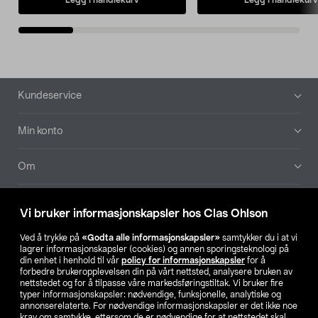
Bunntekst
Kundeservice
Min konto
Om
Aktuelt
Vi bruker informasjonskapsler hos Clas Ohlson
Våre selskaper
Ved å trykke på
«Godta alle informasjonskapsler»
samtykker du i at vi
lagrer informasjonskapsler (cookies) og annen sporingsteknologi på
din enhet i henhold til vår
policy for informasjonskapsler
for å
Finn din butikk
forbedre brukeropplevelsen din på vårt nettsted, analysere bruken av
nettstedet og for å tilpasse våre markedsføringstiltak. Vi bruker fire
typer informasjonskapsler: nødvendige, funksjonelle, analytiske og
annonserelaterte. For nødvendige informasjonskapsler er det ikke noe
SE
NO
FI
krav om samtykke, ettersom de er nødvendige for at nettstedet skal