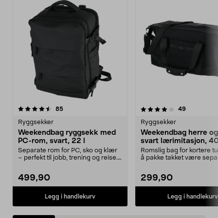
4.0 av 5 stjerner
anmeldelser
5.0 av 5 stjerner
anmeldelse
85
49
Ryggsekker
Ryggsekker
Weekendbag ryggsekk med
Weekendbag herre og
PC-rom, svart, 22 l
svart lærimitasjon, 40
Separate rom for PC, sko og klær
Romslig bag for kortere tur
– perfekt til jobb, trening og reise.
å pakke takket være sepa
Ryggsekk ...
Weekendba...
499,90
299,90
Legg i handlekurv
Legg i handlekurv