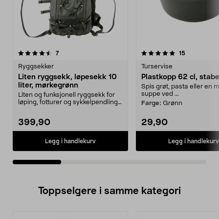
5.0av 5 stjerner
anmeldelser
4.5av 5 stjerner
anmeldelse
7
15
Ryggsekker
Turservise
Liten ryggsekk, løpesekk 10
Plastkopp 62 cl, stab
liter, mørkegrønn
Spis grøt, pasta eller en
suppe ved ...
Liten og funksjonell ryggsekk for
løping, fotturer og sykkelpendling.
Farge:
Grønn
Lettvektss...
399,90
29,90
Legg i handlekurv
Legg i handlekurv
Toppselgere i samme kategori