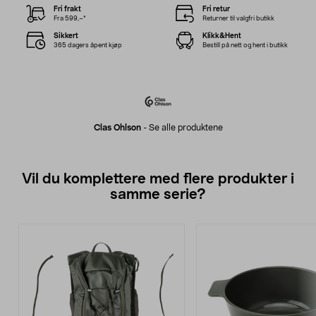
Fri frakt
Fri retur
Fra 599,–*
Returner til valgfri butikk
Sikkert
Klikk&Hent
365 dagers åpent kjøp
Bestill på nett og hent i butikk
Clas Ohlson
-
Se alle produktene
Vil du komplettere med flere produkter i
samme serie?