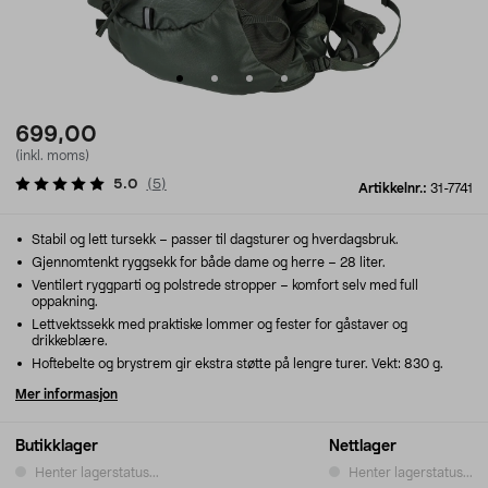
699,00
(inkl. moms)
5.0
(
5
)
Artikkelnr.:
31-7741
Stabil og lett tursekk – passer til dagsturer og hverdagsbruk.
Gjennomtenkt ryggsekk for både dame og herre – 28 liter.
Ventilert ryggparti og polstrede stropper – komfort selv med full
oppakning.
Lettvektssekk med praktiske lommer og fester for gåstaver og
drikkeblære.
Hoftebelte og brystrem gir ekstra støtte på lengre turer. Vekt: 830 g.
Mer informasjon
Butikklager
Nettlager
Henter lagerstatus...
Henter lagerstatus...