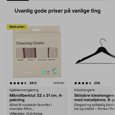
Uvanlig gode priser på vanlige ting
Sjekk prisen
4.5av 5 stjerner
anmeldelser
4.5av 5 stjerner
anmeldels
3813
256
(9,97/stk)
Kjøkkenrengjøring
Kleshengere
Mikrofiberklut 32 x 31 cm, 4-
Sklisikre kleshengere 
pakning
med metallpinne, 8-p
Kåret til «soleklar favoritt» i
Elegant og skikkelig kles
svenske Afton...
tre og metall – finnes i fle
Kleshe...
Utførelse:
Grå/beige