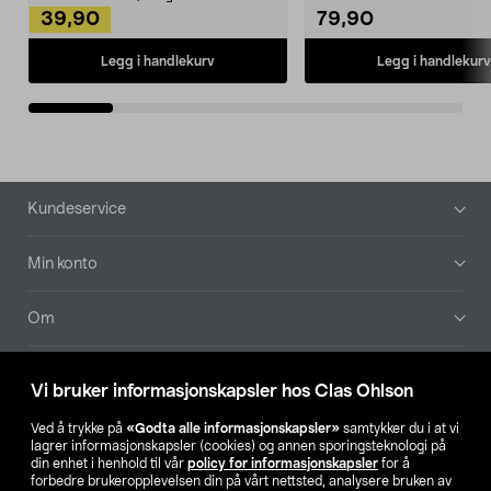
39,90
79,90
Legg i handlekurv
Legg i handlekurv
Bunntekst
Kundeservice
Min konto
Om
Aktuelt
Vi bruker informasjonskapsler hos Clas Ohlson
Våre selskaper
Ved å trykke på
«Godta alle informasjonskapsler»
samtykker du i at vi
lagrer informasjonskapsler (cookies) og annen sporingsteknologi på
din enhet i henhold til vår
policy for informasjonskapsler
for å
Finn din butikk
forbedre brukeropplevelsen din på vårt nettsted, analysere bruken av