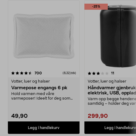
-25%
3.5 av 5 stjerner
anmeldelser
4.5 av 5 stjerner
anmeldelser
700
11
(8,32/stk)
Votter, luer og halser
Votter, luer og halser
Varmepose engangs 6 pk
Håndvarmer gjenbruk
elektrisk, USB, oppla
Hold varmen med våre
varmeposer! Ideelt for deg som
Varm opp begge henden
liker friluftslivet og uteak...
samtidig – holder deg varm
10 timer. Oppladbar h...
49,90
299,90
Legg i handlekurv
Legg i handlekurv