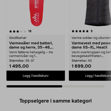
5.0av 5 stjerner
anmeldelser
4.5av 5 stjerner
anmeldelser
18
5
Skotilbehør
Varme sokker og ullunder
Varmesåler med batteri,
Varmevest med powe
dame og herre, 35–46,
dame XS–XL, HeatX
HeatX
Varm føttene hehagelig – tre
Varm overkroppen og be
varmenivåer og f...
bevegelsesfriheten...
Størrelse:
35-37
Størrelse:
XS
1 495,00
1 699,00
Legg i handlekurv
Legg i handlekurv
Toppselgere i samme kategori