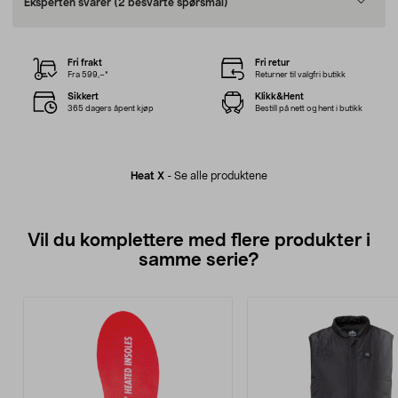
Eksperten svarer
(2 besvarte spørsmål)
Fri frakt
Fri retur
Fra 599,–*
Returner til valgfri butikk
Sikkert
Klikk&Hent
365 dagers åpent kjøp
Bestill på nett og hent i butikk
Heat X
-
Se alle produktene
Vil du komplettere med flere produkter i
samme serie?