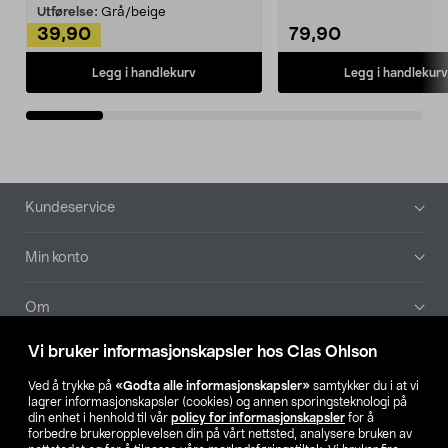
Kleshe...
Utførelse:
Grå/beige
39,90
79,90
Legg i handlekurv
Legg i handlekurv
Bunntekst
Kundeservice
Min konto
Om
Vi bruker informasjonskapsler hos Clas Ohlson
Aktuelt
Ved å trykke på
«Godta alle informasjonskapsler»
samtykker du i at vi
lagrer informasjonskapsler (cookies) og annen sporingsteknologi på
Våre selskaper
din enhet i henhold til vår
policy for informasjonskapsler
for å
forbedre brukeropplevelsen din på vårt nettsted, analysere bruken av