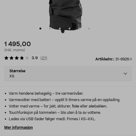
1 495,00
(inkl. moms)
3.9
(
21
)
Artikkelnr.:
31-6926-1
Select
Størrelse
variant
XS
Varm hendene behagelig – tre varmenivåer.
Varmevotter med batteri – opptil 5 timers varme på en opplading.
Votter med varme – for jakt, skiturer, fiske eller akebakken.
Touchfunksjon på tommelen – bla uten å ta av vottene.
Lades via USB (lader følger med). Finnes i XS–XXL.
Mer informasjon