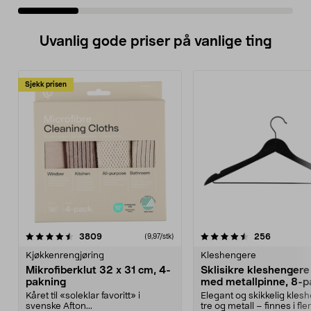
Uvanlig gode priser på vanlige ting
Sjekk prisen
4.5av 5 stjerner
anmeldelser
4.5av 5 stjerner
anmeldels
3809
256
(9,97/stk)
Kjøkkenrengjøring
Kleshengere
Mikrofiberklut 32 x 31 cm, 4-
Sklisikre kleshengere 
pakning
med metallpinne, 8-p
Kåret til «soleklar favoritt» i
Elegant og skikkelig kles
svenske Afton...
tre og metall – finnes i fle