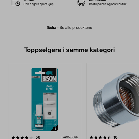
365 dagers åpent kjøp
Bestill på nett og hent i butikk
Gelia
-
Se alle produktene
Toppselgere i samme kategori
4.5 av 5 stjerner
anmeldelser
4.5 av 5 stjerner
anmeldelse
56
18
(7495,00/l)