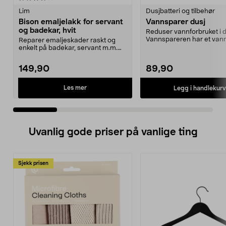
Lim
Dusjbatteri og tilbehør
Bison emaljelakk for servant
Vannsparer dusj
og badekar, hvit
Reduser vannforbruket i d
Vannspareren har et van
Reparer emaljeskader raskt og
på kun 10 liter ...
enkelt på badekar, servant m.m.
Bison emaljefiks –...
149,90
89,90
Les mer
Legg i handlekurv
Uvanlig gode priser på vanlige ting
Sjekk prisen