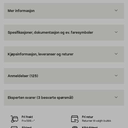
Mer informasjon
Spesifikasjoner, dokumentasjon og ev. faresymboler
Kjøpsinformasjon, leveranser og returer
Anmeldelser
(125)
Eksperten svarer
(3 besvarte spørsmål)
Fri frakt
Fri retur
Fra 599,–*
Returner til valgfri butikk
Sikkert
Klikk&Hent