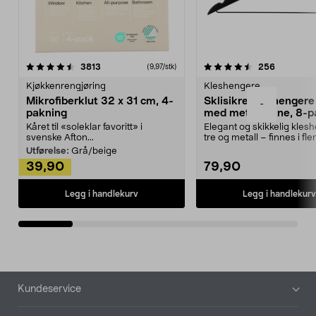
4.5av 5 stjerner
anmeldelser
4.5av 5 stjerner
anmeldels
3813
256
(9,97/stk)
Kjøkkenrengjøring
Kleshengere
Mikrofiberklut 32 x 31 cm, 4-
Sklisikre kleshengere 
-
pakning
med metallpinne, 8-p
Kåret til «soleklar favoritt» i
Elegant og skikkelig kles
svenske Afton...
tre og metall – finnes i fle
Kleshe...
Utførelse:
Grå/beige
39,90
79,90
Legg i handlekurv
Legg i handlekurv
Bunntekst
Kundeservice