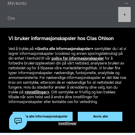
Min konto
Product
+
quantity
Om
Aktuelt
Vi bruker informasjonskapsler hos Clas Ohlson
Våre selskaper
Ved å trykke på
«Godta alle informasjonskapsler»
samtykker du i at vi
lagrer informasjonskapsler (cookies) og annen sporingsteknologi på
din enhet i henhold til vår
policy for informasjonskapsler
for å
Finn din butikk
forbedre brukeropplevelsen din på vårt nettsted, analysere bruken av
nettstedet og for å tilpasse våre markedsføringstiltak. Vi bruker fire
typer informasjonskapsler: nødvendige, funksjonelle, analytiske og
annonserelaterte. For nødvendige informasjonskapsler er det ikke noe
SE
NO
FI
krav om samtykke, ettersom de er nødvendige for at nettstedet skal
fungere. Hvis du istedenfor ønsker å skreddersy dine valg, kan du
trykke på
«Innstillinger»
. Ditt samtykke er frivillig og kan trekkes
tilbake når som helst ved å endre dine innstillinger for
informasjonskapsler eller kontakte oss for veiledning.
Godta alle informasjonskapsler
Avvis alle
Privacy statement
Medlemsvilkår
Kjøpsvilkår
For bedrifter
Legg i handlekurv
(1)
Innstillinger
Endre til priser ekskl. moms