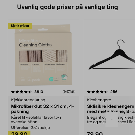
Uvanlig gode priser på vanlige ting
Sjekk prisen
4.5av 5 stjerner
anmeldelser
4.5av 5 stjerner
anmeldels
3813
256
(9,97/stk)
Kjøkkenrengjøring
Kleshengere
Mikrofiberklut 32 x 31 cm, 4-
Sklisikre kleshengere 
pakning
med metallpinne, 8-p
Kåret til «soleklar favoritt» i
Elegant og skikkelig kles
-
svenske Afton...
tre og metall – finnes i fle
Kleshe...
Utførelse:
Grå/beige
39,90
79,90