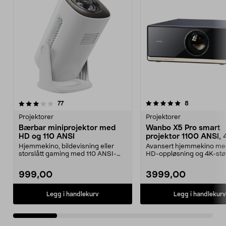
5.0 av 5 stjerner
anmeldelser
4.0 av 5 stjerner
anmeldelser
77
8
Projektorer
Projektorer
Bærbar miniprojektor med
Wanbo X5 Pro smart
HD og 110 ANSI
projektor 1100 ANSI, 
støtte og Google TV
Hjemmekino, bildevisning eller
Avansert hjemmekino med
storslått gaming med 110 ANSI-
HD-oppløsning og 4K-støt
lumen HD-projeksjon...
Wanbo X5 Pro smart proj..
999,00
3999,00
Legg i handlekurv
Legg i handlekurv