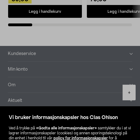
Legg i handlekurv
Legg i handlekurv
Bunntekst
Kundeservice
Min konto
Om
Product
+
quantity
Aktuelt
Våre selskaper
Vi bruker informasjonskapsler hos Clas Ohlson
Ved å trykke på
«Godta alle informasjonskapsler»
samtykker du i at vi
Finn din butikk
lagrer informasjonskapsler (cookies) og annen sporingsteknologi på
din enhet i henhold til vår
policy for informasjonskapsler
for å