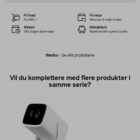
Fri frakt
Fri retur
Fra 599,–*
Returner til valgfri butikk
Sikkert
Klikk&Hent
365 dagers åpent kjøp
Bestill på nett og hent i butikk
Wanbo
-
Se alle produktene
Vil du komplettere med flere produkter i
samme serie?