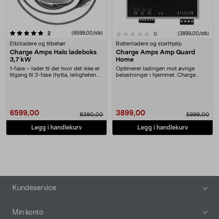
anmeldelser
(6599,00/stk)
0.0 av 5 stjerner
2
anmeldelser
(3899,00/stk)
0
Elbilladere og tilbehør
Batteriladere og starthjelp
Charge Amps Halo ladeboks
Charge Amps Amp Guard
3,7 kW
Home
1-fase – lader til der hvor det ikke er
Optimerer ladingen mot øvrige
tilgang til 3-fase (hytta, leiligheten
belastninger i hjemmet. Charge
e....
Amps Amp Guard Home....
6599,00
3899,00
8390,00
5999,00
Legg i handlekurv
Legg i handlekurv
Bunntekst
Kundeservice
Min konto