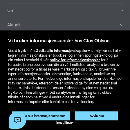
Om
Aktuelt
Våre selskaper
Vi bruker informasjonskapsler hos Clas Ohlson
Ved å trykke på
«Godta alle informasjonskapsler»
samtykker du i at vi
Finn din butikk
lagrer informasjonskapsler (cookies) og annen sporingsteknologi på
din enhet i henhold til vår
policy for informasjonskapsler
for å
forbedre brukeropplevelsen din på vårt nettsted, analysere bruken av
SE
NO
FI
nettstedet og for å tilpasse våre markedsføringstiltak. Vi bruker fire
typer informasjonskapsler: nødvendige, funksjonelle, analytiske og
annonserelaterte. For nødvendige informasjonskapsler er det ikke noe
krav om samtykke, ettersom de er nødvendige for at nettstedet skal
fungere. Hvis du istedenfor ønsker å skreddersy dine valg, kan du
trykke på
«Innstillinger»
. Ditt samtykke er frivillig og kan trekkes
tilbake når som helst ved å endre dine innstillinger for
informasjonskapsler eller kontakte oss for veiledning.
Privacy statement
Medlemsvilkår
Kjøpsvilkår
For bedrifter
Endre til priser ekskl. moms
Godta alle informasjonskapsler
Avvis alle
Innstillinger