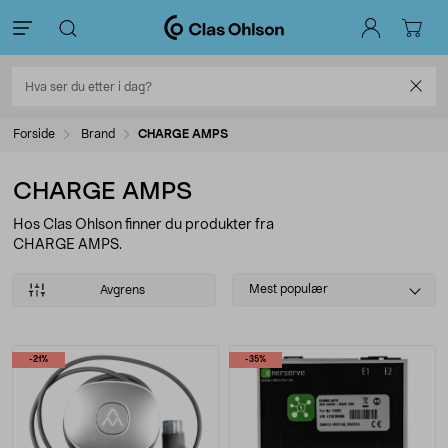
Forside
Brand
CHARGE AMPS
CHARGE AMPS
Hos Clas Ohlson finner du produkter fra
CHARGE AMPS.
Select
Mest populær
Avgrens
sorting
Produkter
-21%
-35%