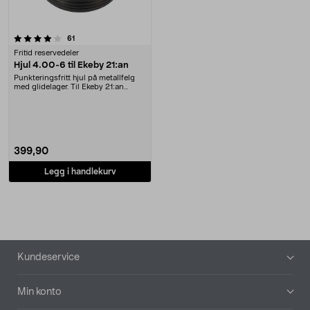
anmeldelser
61
Fritid reservedeler
Hjul 4.00-6 til Ekeby 21:an
Punkteringsfritt hjul på metallfelg
med glidelager. Til Ekeby 21:an
(1033) trill....
399,90
Legg i handlekurv
Bunntekst
Kundeservice
Min konto