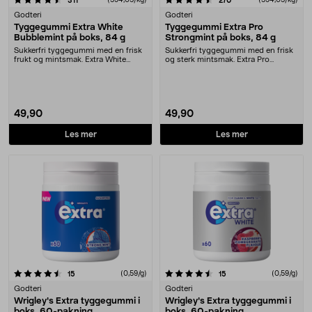
311
270
Godteri
Godteri
Tyggegummi Extra White
Tyggegummi Extra Pro
Bubblemint på boks, 84 g
Strongmint på boks, 84 g
Sukkerfri tyggegummi med en frisk
Sukkerfri tyggegummi med en frisk
frukt og mintsmak. Extra White
og sterk mintsmak. Extra Pro
Bubblemint er e....
Strongmint er gel....
49,90
49,90
Les mer
Les mer
4.5 av 5 stjerner
anmeldelser
(0,59/g)
anmeldelser
(0,59/g)
15
15
Godteri
Godteri
Wrigley's Extra tyggegummi i
Wrigley's Extra tyggegummi i
boks, 60-pakning
boks, 60-pakning