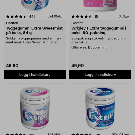
4.5 av 5 stjerner
anmeldelser
(594,05/kg)
anmeldelser
(0,59/g)
441
15
Godteri
Godteri
Tyggegummi Extra Sweetmint
Wrigley's Extra tyggegummi i
på boks, 84 g
boks, 60-pakning
Sukkerfri tyggegummi med en frisk
Storpakning sukkerfri tyggegummi i
mintsmak. Extra Sweet Mint er en
praktisk b....
gelatinfri og....
Utførelse:
Bubblemint
49,90
49,90
Legg i handlekurv
Legg i handlekurv
4.5 av 5 stjerner
anmeldelser
(594,05/kg)
anmeldelser
(594,05/kg)