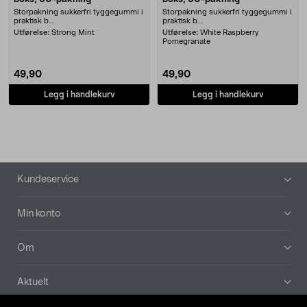
Storpakning sukkerfri tyggegummi i
Storpakning sukkerfri tyggegummi i
praktisk b....
praktisk b....
Utførelse:
Strong Mint
Utførelse:
White Raspberry
Pomegranate
49,90
49,90
Legg i handlekurv
Legg i handlekurv
Bunntekst
Kundeservice
Min konto
Om
Aktuelt