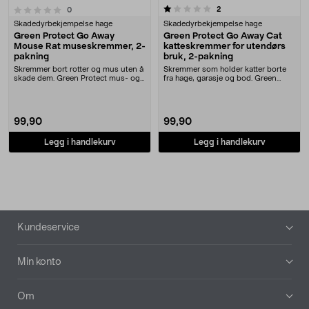
1.0 av 5 stjerner
anmeldelser
2
anmeldelser
0
Skadedyrbekjempelse hage
Skadedyrbekjempelse hage
Green Protect Go Away
Green Protect Go Away Cat
Mouse Rat museskremmer, 2-
katteskremmer for utendørs
pakning
bruk, 2-pakning
Skremmer bort rotter og mus uten å
Skremmer som holder katter borte
skade dem. Green Protect mus- og
fra hage, garasje og bod. Green
rotteskremme....
Protect kattesk....
99,90
99,90
Legg i handlekurv
Legg i handlekurv
Bunntekst
Kundeservice
Min konto
Om