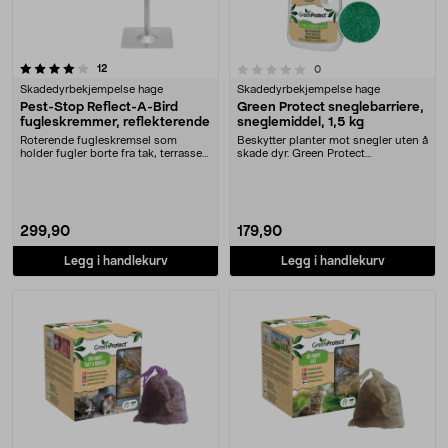
anmeldelser
0.0 av 5 stjerner
12
anmeldelser
0
Skadedyrbekjempelse hage
Skadedyrbekjempelse hage
Pest-Stop Reflect-A-Bird
Green Protect sneglebarriere,
fugleskremmer, reflekterende
sneglemiddel, 1,5 kg
Roterende fugleskremsel som
Beskytter planter mot snegler uten å
holder fugler borte fra tak, terrasse
skade dyr. Green Protect
og hage. Pest-....
sneglebarriere som....
299,90
179,90
Legg i handlekurv
Legg i handlekurv