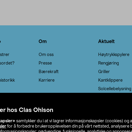
o
Om
Aktuelt
strer
Om oss
Høytrykkspylere
sordet?
Presse
Rengjøring
Bærekraft
Griller
istorikk
Karriere
Kantklippere
Solcellebelysning
er hos Clas Ohlson
kapsler»
samtykker du i at vi lagrer informasjonskapsler (cookies) og 
sler
for å forbedre brukeropplevelsen din på vårt nettsted, analysere b
 informasjonskapsler: nødvendige, funksjonelle, analytiske og annonse