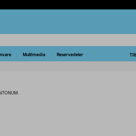
rnvare
Multimedia
Reservedeler
Til
 INTONUM.
rodukter