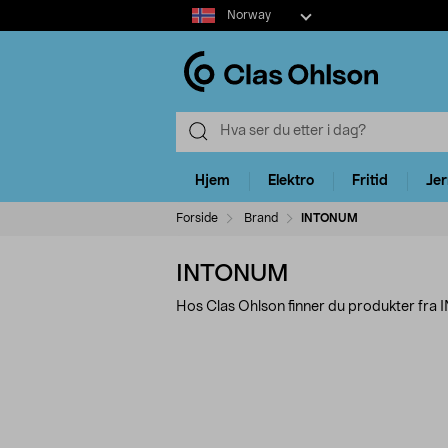
Select
Norway
market
Hjem
Elektro
Fritid
Je
Forside
Brand
INTONUM
INTONUM
Hos Clas Ohlson finner du produkter fra
Avgrens
P