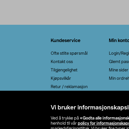
produkter
Bunntekst
Kundeservice
Min kont
Ofte stilte spørsmål
Login/Regi
Kontakt oss
Glemt pas
Tilgjengelighet
Mine sider
Kjøpsvilkår
Min ordreh
Retur / reklamasjon
EE-avfall
Cookie policy
Vi bruker informasjonskapsl
Leveringsalternativ
Ved å trykke på
«Godta alle informasjons
henhold til vår
policy for informasjonskap
markedsføringstiltak. Vi bruker fire typer