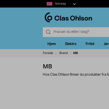
Select
Norway
market
Hjem
Elektro
Fritid
Je
Forside
Brand
MB
MB
Hos Clas Ohlson finner du produkter fra 
Avgrens
P