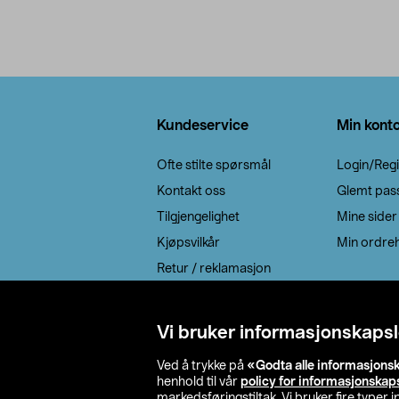
produkter
Bunntekst
Kundeservice
Min kont
Ofte stilte spørsmål
Login/Regi
Kontakt oss
Glemt pas
Tilgjengelighet
Mine sider
Kjøpsvilkår
Min ordreh
Retur / reklamasjon
EE-avfall
Cookie policy
Vi bruker informasjonskapsl
Leveringsalternativ
Ved å trykke på
«Godta alle informasjons
henhold til vår
policy for informasjonskap
markedsføringstiltak. Vi bruker fire typer