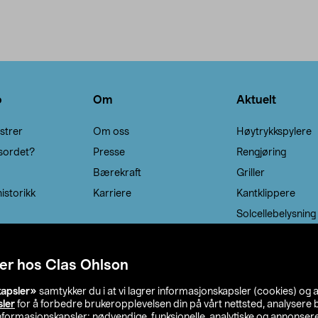
o
Om
Aktuelt
strer
Om oss
Høytrykkspylere
sordet?
Presse
Rengjøring
Bærekraft
Griller
istorikk
Karriere
Kantklippere
Solcellebelysning
er hos Clas Ohlson
kapsler»
samtykker du i at vi lagrer informasjonskapsler (cookies) og 
sler
for å forbedre brukeropplevelsen din på vårt nettsted, analysere b
 informasjonskapsler: nødvendige, funksjonelle, analytiske og annonse