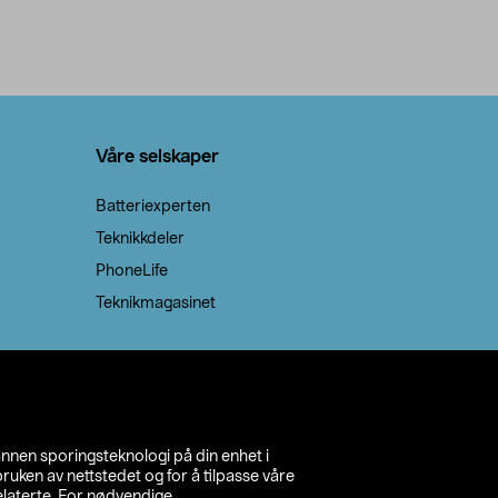
Våre selskaper
Batteriexperten
Teknikkdeler
PhoneLife
Teknikmagasinet
annen sporingsteknologi på din enhet i
ruken av nettstedet og for å tilpasse våre
relaterte. For nødvendige