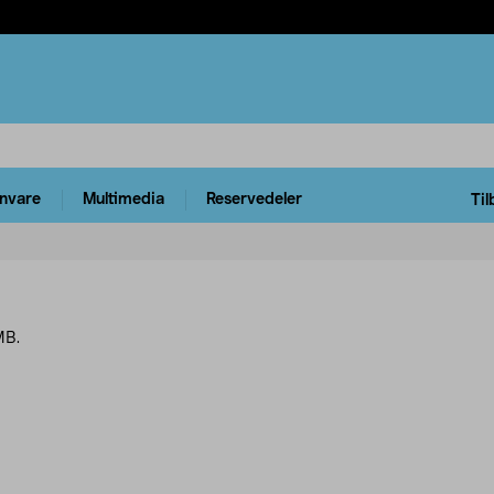
rnvare
Multimedia
Reservedeler
Til
MB.
rodukter