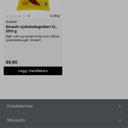
anmeldelser
(0,28/g)
0
Godteri
Smash! sjokoladegodteri XL,
250 g
Søtt, salt og sprøtt snop som stilner
sjokoladesuget. Smash!
sjokoladegodis med ....
69,90
Legg i handlekurv
Bunntekst
Kundeservice
Min konto