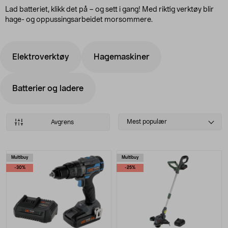
Lad batteriet, klikk det på – og sett i gang! Med riktig verktøy blir
hage- og oppussingsarbeidet morsommere.
Elektroverktøy
Hagemaskiner
Batterier og ladere
Select
Mest populær
Avgrens
sorting
Produkter
Multibuy
Multibuy
-30%
-25%