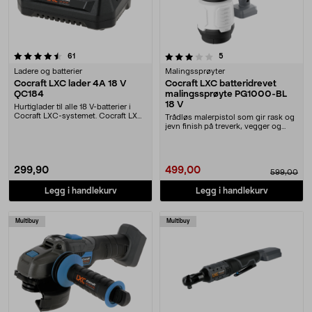
3.5 av 5 stjerner
anmeldelser
anmeldelser
61
5
Ladere og batterier
Malingssprøyter
Cocraft LXC lader 4A 18 V
Cocraft LXC batteridrevet
QC184
malingssprøyte PG1000-BL
18 V
Hurtiglader til alle 18 V-batterier i
Cocraft LXC-systemet. Cocraft LXC
Trådløs malerpistol som gir rask og
QC184 – ....
jevn finish på treverk, vegger og
møbler. Co....
299,90
499,00
599,00
Legg i handlekurv
Legg i handlekurv
Multibuy
Multibuy