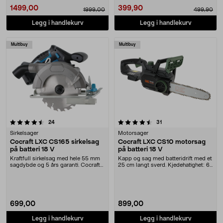
1499,00
399,90
1999,00
499,90
Legg i handlekurv
Legg i handlekurv
Multibuy
Multibuy
4.5 av 5 stjerner
anmeldelser
anmeldelser
24
31
Sirkelsager
Motorsager
Cocraft LXC CS165 sirkelsag
Cocraft LXC CS10 motorsag
på batteri 18 V
på batteri 18 V
Kraftfull sirkelsag med hele 55 mm
Kapp og sag med batteridrift med et
sagdybde og 5 års garanti. Cocraft
25 cm langt sverd. Kjedehatighet: 6
LXC CS165 ....
m/sek. C....
699,00
899,00
Legg i handlekurv
Legg i handlekurv