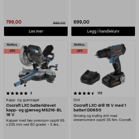
Cocraft L....
Cocraft LXC HDP....
799,00
699,00
999,00
Les mer
Legg i handlekurv
Multibuy
Multibuy
-25%
-20%
4.5 av 5 stjerner
anmeldelser
anmeldelser
3
172
Kapp- og gjærsager
Drill
Cocraft LXC batteridrevet
Cocraft LXC drill 18 V med 1
kapp- og gjærsag MS216-BL
batteri DD650
18 V
Rimelig og kraftig drill med
dreiemoment opptil 35 Nm. Cocraft
Kapper med høy presisjon opptil 65
LXC DD650 – trådl....
x 235 mm ved 90 grader – 5 års
garanti. Cocra....