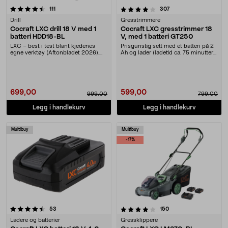
4.0 av 5 stjerner
anmeldelser
anmeldelser
111
307
Drill
Gresstrimmere
Cocraft LXC drill 18 V med 1
Cocraft LXC gresstrimmer 18
batteri HDD18-BL
V, med 1 batteri GT250
LXC – best i test blant kjedenes
Prisgunstig sett med et batteri på 2
egne verktøy (Aftonbladet 2026).
Ah og lader (ladetid ca. 75 minutter).
Rimelig sett m....
Cocr....
699,00
599,00
999,00
799,00
Legg i handlekurv
Legg i handlekurv
Multibuy
Multibuy
-17%
4.0 av 5 stjerner
anmeldelser
anmeldelser
53
150
Ladere og batterier
Gressklippere