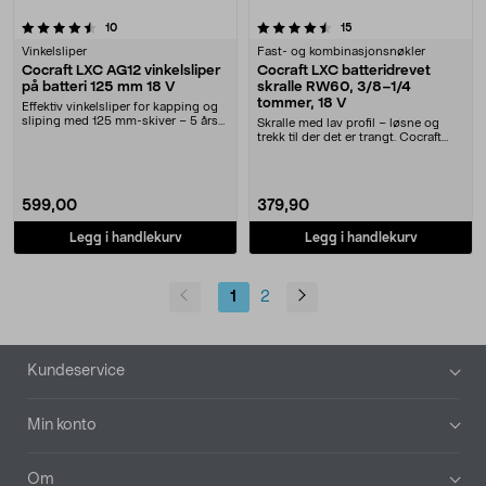
4.5 av 5 stjerner
anmeldelser
anmeldelser
10
15
Vinkelsliper
Fast- og kombinasjonsnøkler
Cocraft LXC AG12 vinkelsliper
Cocraft LXC batteridrevet
på batteri 125 mm 18 V
skralle RW60, 3/8–1/4
tommer, 18 V
Effektiv vinkelsliper for kapping og
sliping med 125 mm-skiver – 5 års
Skralle med lav profil – løsne og
garanti. ....
trekk til der det er trangt. Cocraft
LXC RW60 ....
599,00
379,90
Legg i handlekurv
Legg i handlekurv
1
2
Bunntekst
Kundeservice
Min konto
Om