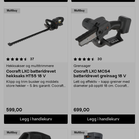
Multibuy
Multibuy
4.5 av 5 stjerner
anmeldelser
anmeldelser
37
30
Hekksakser og multitrimmere
Grensager
Cocraft LXC batteridrevet
Cocraft LXC MCS4
hekksaks HT55 18 V
batteridrevet greinsag 18 V
Klipp og trim busker og middels
Lett og effektiv – kapp greiner med
store hekker – 5 års garanti. Cocraft
diameter på opptil 18 cm. Cocraft
LXC HT55 –....
LXC MCS4 –....
599,00
699,00
Legg i handlekurv
Legg i handlekurv
Multibuy
Multibuy