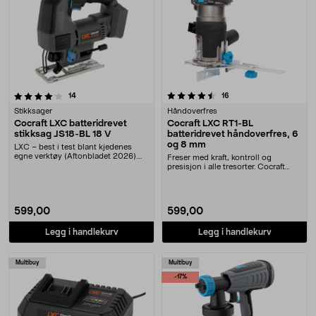
4.5 av 5 stjerner
anmeldelser
anmeldelser
14
16
Stikksager
Håndoverfres
Cocraft LXC batteridrevet
Cocraft LXC RT1-BL
stikksag JS18-BL 18 V
batteridrevet håndoverfres, 6
og 8 mm
LXC – best i test blant kjedenes
egne verktøy (Aftonbladet 2026).
Freser med kraft, kontroll og
Cocraft LXC JS....
presisjon i alle tresorter. Cocraft
LXC RT1-BL hån....
599,00
599,00
Legg i handlekurv
Legg i handlekurv
Multibuy
Multibuy
-17%