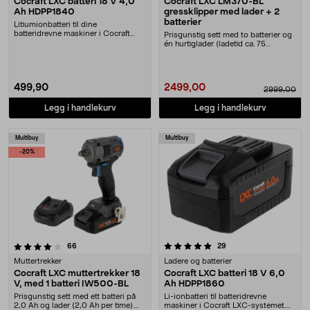
Cocraft LXC batteri 18 V 4,0
Cocraft LXC LM370-BL
Ah HDPP1840
gressklipper med lader + 2
batterier
Litiumionbatteri til dine
batteridrevne maskiner i Cocraft
Prisgunstig sett med to batterier og
LXC-systemet. Cocraft....
én hurtiglader (ladetid ca. 75
minutter per....
499,90
2499,00
2999,00
Legg i handlekurv
Legg i handlekurv
Multibuy
Multibuy
-20%
5.0 av 5 stjerner
anmeldelser
anmeldelser
66
29
Muttertrekker
Ladere og batterier
Cocraft LXC muttertrekker 18
Cocraft LXC batteri 18 V 6,0
V, med 1 batteri IW500-BL
Ah HDPP1860
Prisgunstig sett med ett batteri på
Li-ionbatteri til batteridrevne
2,0 Ah og lader (2,0 Ah per time).
maskiner i Cocraft LXC-systemet.