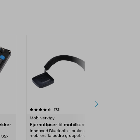
4.5 av 5 stjerner
anmeldelser
4.5
172
Mobilverktøy
Mobilverktøy
ekker
Fjernutløser til mobilkamera
iFixit Pro T
Innebygd Bluetooth - brukes til
Komplett verkt
mobilen. Ta bedre gruppebilder og
elektroniske r
t S2-