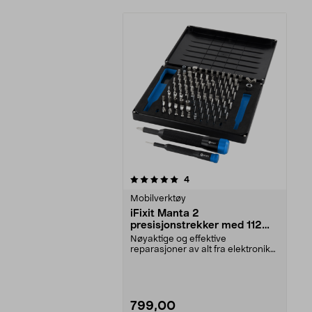
0av 5 stjerner
anmeldelser
4
Mobilverktøy
iFixit Manta 2
presisjonstrekker med 112
bits
Nøyaktige og effektive
reparasjoner av alt fra elektronikk
til kjøretøy og møble...
799,00