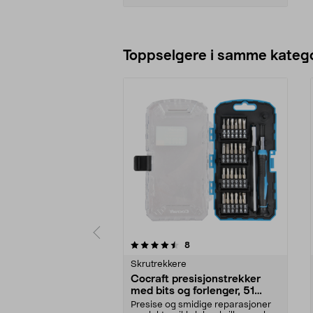
Legg i handlekurv
Toppselgere i samme katego
5 av 5 stjerner
anmeldelser
8
0.0 av 5 stjerner
Skrutrekkere
Cocraft presisjonstrekker
med bits og forlenger, 51
deler
Presise og smidige reparasjoner