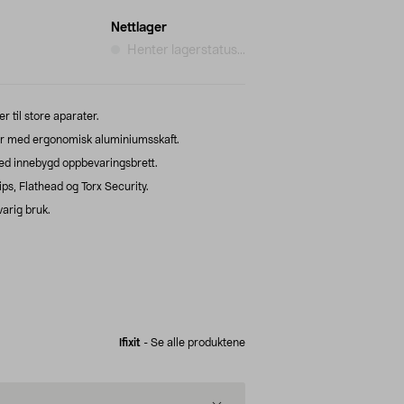
Nettlager
Henter lagerstatus...
r til store aparater.
er med ergonomisk aluminiumsskaft.
d innebygd oppbevaringsbrett.
ips, Flathead og Torx Security.
varig bruk.
Ifixit
-
Se alle produktene