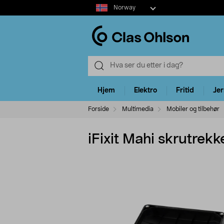
Select
Norway
market
Hjem
Elektro
Fritid
Je
Forside
Multimedia
Mobiler og tilbehør
iFixit Mahi skrutrekk