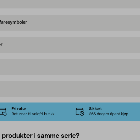
 faresymboler
er
Fri retur
Sikkert
Returner til valgfri butikk
365 dagers åpent kjøp
e produkter i samme serie?