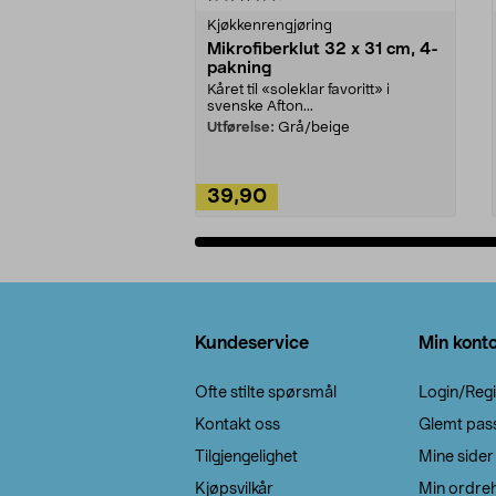
Kjøkkenrengjøring
Mikrofiberklut 32 x 31 cm, 4-
pakning
Kåret til «soleklar favoritt» i
svenske Afton...
Utførelse:
Grå/beige
39,90
Legg i handlekurv
Bunntekst
Kundeservice
Min kont
Ofte stilte spørsmål
Login/Regi
Kontakt oss
Glemt pas
Tilgjengelighet
Mine sider
Kjøpsvilkår
Min ordreh