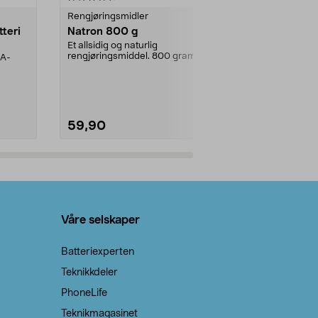
Rengjøringsmidler
Levende lys
tteri
Natron 800 g
Telys steari
prosent ste
Et allsidig og naturlig
rengjøringsmiddel. 800 gram
AA-
100 % stearin
natron – til rengjøring både...
råvarer. Produ
brenner med e
59,90
69,90
Legg i handlekurv
Legg 
Våre selskaper
Batteriexperten
Teknikkdeler
PhoneLife
Teknikmagasinet