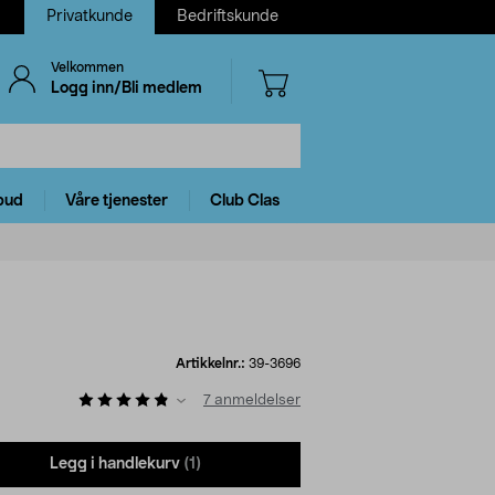
Privatkunde
Bedriftskunde
Velkommen
Logg inn/Bli medlem
bud
Våre tjenester
Club Clas
Artikkelnr.:
39-3696
7
anmeldelser
Legg i handlekurv
(1)