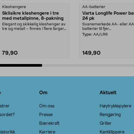
Kleshengere
AA-batterier
Sklisikre kleshengere i tre
Varta Longlife Power ba
med metallpinne, 8-pakning
24 pk
Elegant og skikkelig kleshenger av
Svanemerkede AA- eller A
tre og metall – finnes i flere farger.
batterier til fjer...
Kleshe...
Type:
AA/LR6
79,90
149,90
Legg i handlekurv
Legg i handlekurv
o
Om
Aktuelt
strer
Om oss
Høytrykkspylere
sordet?
Presse
Rengjøring
Bærekraft
Griller
istorikk
Karriere
Kantklippere