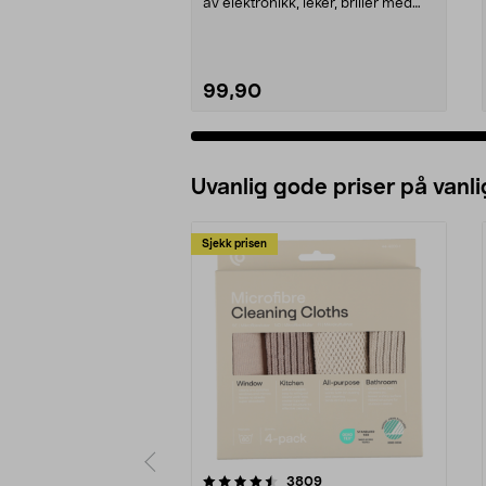
av elektronikk, leker, briller med
mer. Cocraft ...
99,90
Uvanlig gode priser på vanli
Sjekk prisen
5av 5 stjerner
4.5av 5 stjerner
anmeldelser
3809