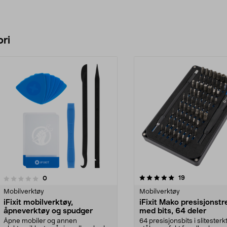
ri
5.0 av 5 stjerner
4.5 av 5 stjerner
anmeldelser
19
anmeldelser
0
Mobilverktøy
Mobilverktøy
iFixit mobilverktøy,
iFixit Mako presisjonstr
åpneverktøy og spudger
med bits, 64 deler
Åpne mobiler og annen
64 presisjonsbits i slitesterk