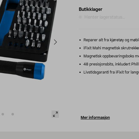
Butikklager
Henter lagerstatus...
Reparer alt fra kjøretøy og møble
iFixit Mahi magnetisk skrutrekk
Magnetisk oppbevaringsboks me
48 presisjonsbits, inkludert Phill
Livstidsgaranti fra iFixit for lang
Mer informasjon