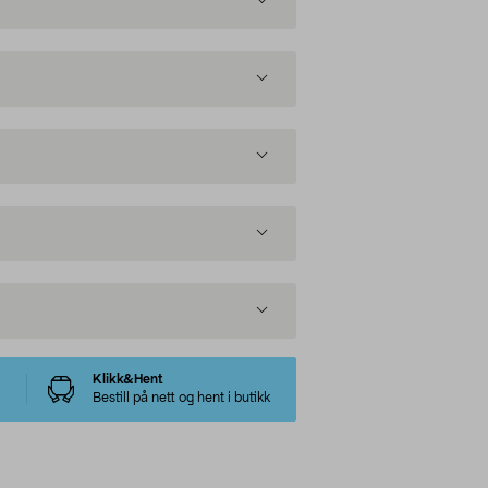
Klikk&Hent
Bestill på nett og hent i butikk