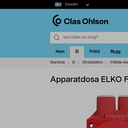
Select
Sweden
market
Hem
El
Fritid
Bygg
Startsida
El
Elinstallation
Infällda do
Apparatdosa ELKO Fl