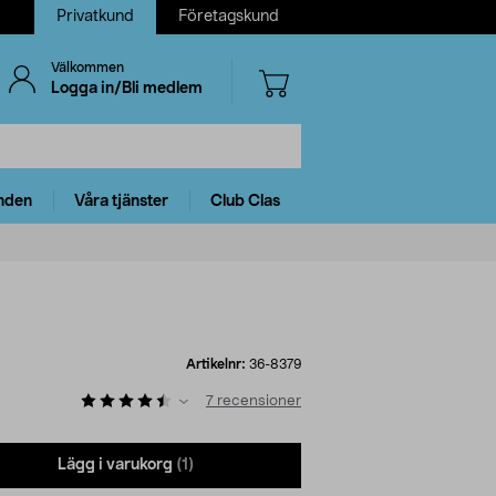
Privatkund
Företagskund
Välkommen
Logga in/Bli medlem
nden
Våra tjänster
Club Clas
Artikelnr:
36-8379
7
recensioner
Lägg i varukorg
(1)