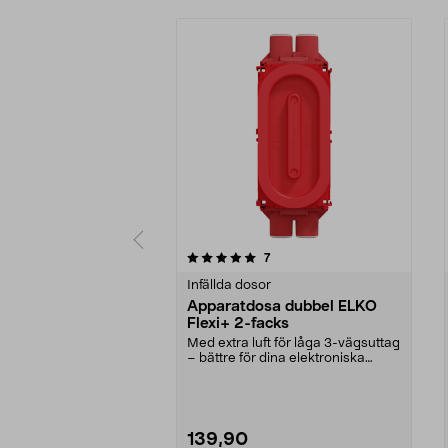
0av 5 stjärnor
5.0av 5 stjärnor
recensioner
7
Infällda dosor
Apparatdosa dubbel ELKO
Flexi+ 2-facks
Med extra luft för låga 3-vägsuttag
– bättre för dina elektroniska
produkter. EL...
139,90