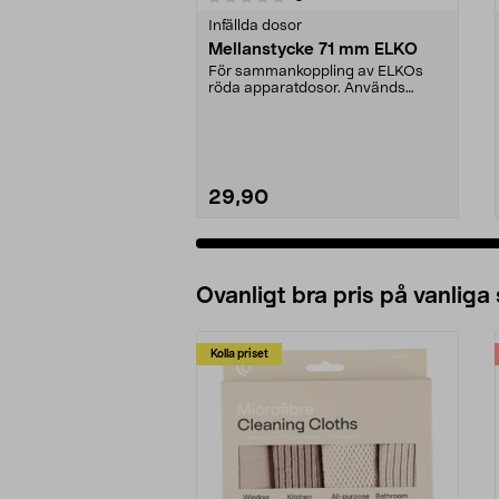
Infällda dosor
Mellanstycke 71 mm ELKO
För sammankoppling av ELKOs
röda apparatdosor. Används
mellan dosor i kombinatio...
29,90
Lägg i varukorg
Ovanligt bra pris på vanliga
Kolla priset