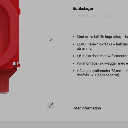
Butikslager
Hämtar lagerstatus...
Med extra luft för låga uttag – b
ELKO Flexi+ 1½-facks – halogen
utrymme.
1,5 facks dosa med 4 förmontera
För montage i skivväggar med en
Håltagningsdiameter 73 mm – fö
dosfräs T70 (säljs separat).
Mer information