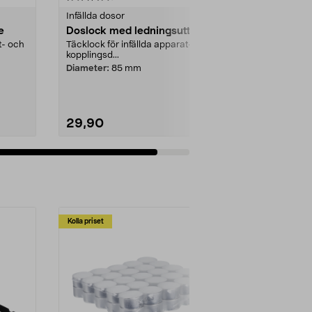
Infällda dosor
e
Doslock med ledningsuttag
t- och
Täcklock för infällda apparat- och
kopplingsd...
Diameter:
85 mm
29,90
Lägg i varukorg
Kolla priset
Multibuy