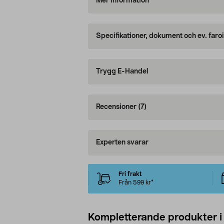
Mer information
Specifikationer, dokument och ev. faro
Trygg E-Handel
Recensioner
(7)
Experten svarar
Fri frakt
Från 599 kr*
Kompletterande produkter i