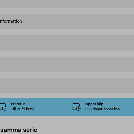
information
Fri retur
Öppet köp
Till valfri butik
365 dagar öppet köp
 samma serie