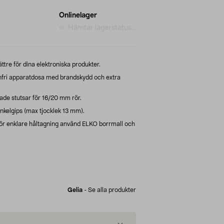
Onlinelager
Hämtar lagerstatus...
ättre för dina elektroniska produkter.
fri apparatdosa med brandskydd och extra
de stutsar för 16/20 mm rör.
kelgips (max tjocklek 13 mm).
r enklare håltagning använd ELKO borrmall och
Gelia
-
Se alla produkter