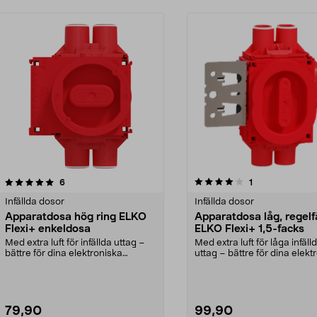
4.0av 5 stjärnor
recensioner
4.5av 5 stjärnor
recensioner
6
1
Infällda dosor
Infällda dosor
Apparatdosa hög ring ELKO
Apparatdosa låg, regelf
Flexi+ enkeldosa
ELKO Flexi+ 1,5-facks
Med extra luft för infällda uttag –
Med extra luft för låga infäll
bättre för dina elektroniska
uttag – bättre för dina elekt
produkter. ELKO...
produkter....
79,90
99,90