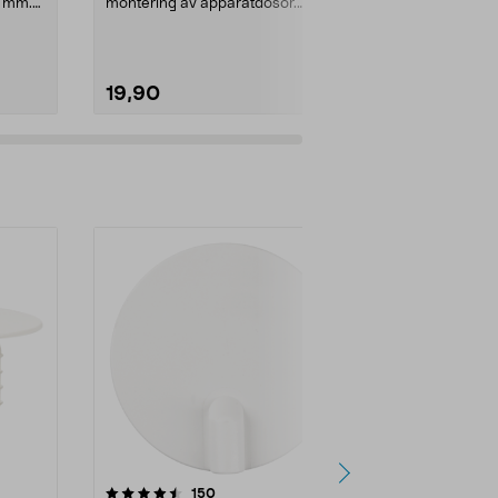
6 mm.
montering av apparatdosor.
Schneider Multifix regelfä...
19,90
29,90
recensioner
150