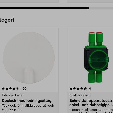
Lägg i varukorg
Lägg i varukorg
tegori
5.0 av 5 stjärnor
recensioner
4.5 av 5 stjärnor
recensioner
150
4
Infällda dosor
Infällda dosor
Doslock med ledningsuttag
Schneider apparatdosa 
enkel- och dubbelgips, 
Täcklock för infällda apparat- och
kopplingsd...
Eldosa med justerbar roter