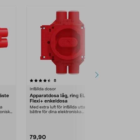
4.5av 5 stjärnor
recensioner
5.0
8
3
Infällda dosor
Infällda dosor
äste
Apparatdosa låg, ring ELKO
Apparatdos
Flexi+ enkeldosa
regelfäste 
enkeldosa
da
Med extra luft för infällda uttag –
Med extra luft 
roniska
bättre för dina elektroniska
bättre för din
produkter. ELKO...
produkter. ELK
79,90
79,90