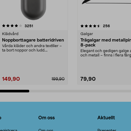
4.5av 5 stjärnor
recensioner
4.0av 5 stjärnor
recensioner
3251
256
Klädvård
Galgar
Noppborttagare batteridriven
Trägalgar med metallpi
8-pack
Vårda kläder och andra textilier –
ta bort noppor och ludd.
Elegant och gedigen galge a
Noppborttagaren fräs...
och metall – finns i flera färg
Galge med sv...
149,90
79,90
199,90
Lägg i varukorg
Lägg i varukorg
o
Om oss
Aktuellt
egistrera
Om oss
Presenter