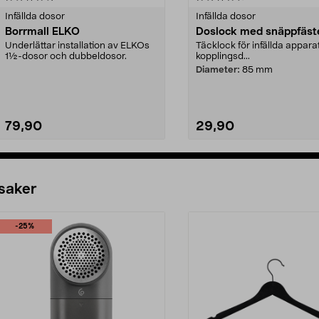
Infällda dosor
Infällda dosor
Borrmall ELKO
Doslock med snäppfäst
Underlättar installation av ELKOs
Täcklock för infällda appara
1½-dosor och dubbeldosor.
kopplingsd...
Diameter:
85 mm
79,90
29,90
Lägg i varukorg
Lägg i varukorg
 saker
-25%