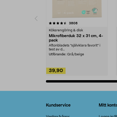
5av 5 stjärnor
4.0av 5 stjärnor
recensioner
3808
Köksrengöring & disk
Mikrofiberduk 32 x 31 cm, 4-
pack
Aftonbladets "självklara favorit” i
test av d...
Utförande:
Grå/beige
39,90
Lägg i varukorg
Sidfot
Kundservice
Mitt kont
Vanliga frågor
Logga in/R