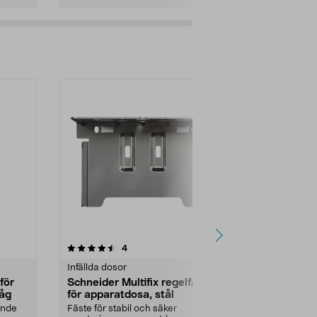
Lägg i varukorg
Lägg
4.5 av 5 stjärnor
recensioner
4.0
4
2
Infällda dosor
Infällda dosor
för
Schneider Multifix regelfäste
Doslock
låg
för apparatdosa, stål
Täcklock för 
kopplingsd...
ande
Fäste för stabil och säker