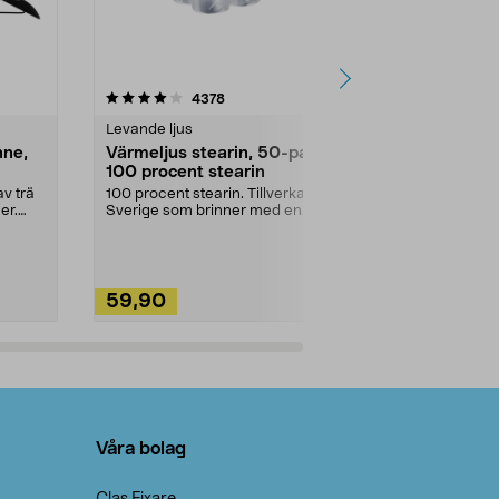
4.5av 5 stjärnor
recensioner
4.5
4378
2
Levande ljus
Rengöringsm
nne,
Värmeljus stearin, 50-pack,
Bikarbonat
100 procent stearin
Ett allsidigt 
städning och 
v trä
100 procent stearin. Tillverkade i
ute. Städa med
er.
Sverige som brinner med en
vacker och sotfri ...
59,90
49,90
Lägg i varukorg
Lägg
Våra bolag
Clas Fixare