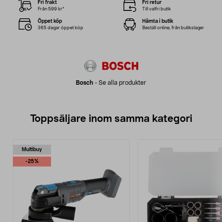
Fri frakt
Fri retur
Från 599 kr*
Till valfri butik
Öppet köp
Hämta i butik
365 dagar öppet köp
Beställ online, från butikslager
Bosch
-
Se alla produkter
Toppsäljare inom samma kategori
Multibuy
-25%