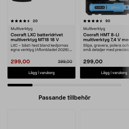
4.5 av 5 stjärnor
recensioner
5.0 av 5 stjärnor
recensione
20
90
Multiverktyg
Multiverktyg
Cocraft LXC batteridrivet
Cocraft HMT 8-LI
multiverktyg MT18 18 V
multiverktyg 7,4 V me
tillbehör
LXC – bäst i test bland kedjornas
Slipa, gravera, polera oc
egna verktyg (Aftonbladet 2026).
små detaljer med precisi
Cocraft LXC M...
Cocraft HMT 8-LI –...
299,00
299,00
399,00
Lägg i varukorg
Lägg i varukorg
Passande tillbehör