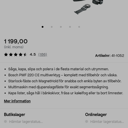
1 199,00
(inkl. moms)
4.5
(
186
)
Artikelnr:
41-1052
Såga, kapa, slipa och polera i de flesta material och utrymmen.
Bosch PMF 220 CE multiverktyg – komplett med tillbehör och väska.
Starlock-fäste och MagnetHold för snabba och enkla byten av tillbehör.
Multimaskin med djupanslagsfäste för exakt segmentssågning.
Kapa lister, såga hål i bänkskivor, fräsa ur kakelfog eller ta bort limrester.
Mer information
Butikslager
Onlinelager
Hämtar lagerstatus...
Hämtar lagerstatus...