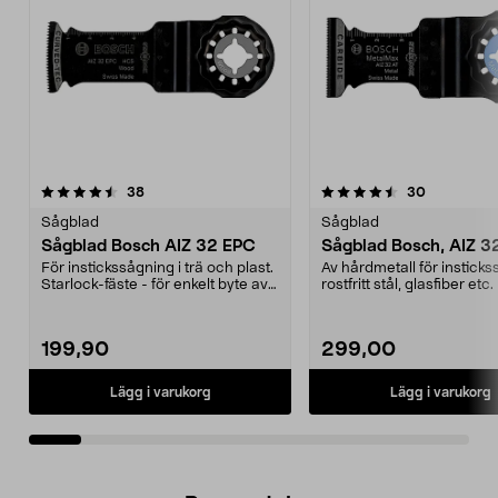
4.5av 5 stjärnor
recensioner
3.0av 5 stjärnor
recensione
38
30
Sågblad
Sågblad
Sågblad Bosch AIZ 32 EPC
Sågblad Bosch, AIZ 3
För instickssågning i trä och plast.
Av hårdmetall för insticks
Starlock-fäste - för enkelt byte av
rostfritt stål, glasfiber etc
tillbeh...
härdad ...
199,90
299,00
Lägg i varukorg
Lägg i varukorg