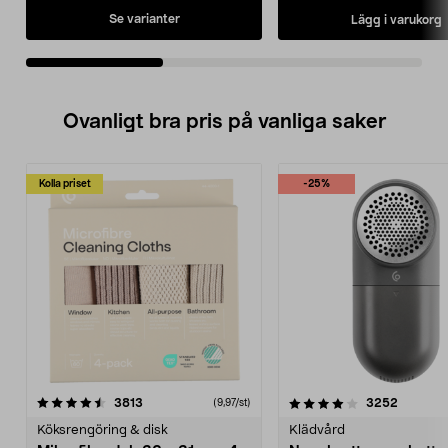
Se varianter
Lägg i varukorg
Ovanligt bra pris på vanliga saker
Kolla priset
-25%
4.0av 5 stjärnor
recensioner
4.5av 5 stjärnor
recensio
3813
3252
(9,97/st)
Köksrengöring & disk
Klädvård