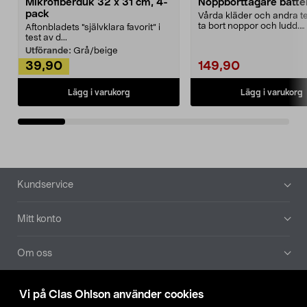
Mikrofiberduk 32 x 31 cm, 4-
Noppborttagare batter
pack
Vårda kläder och andra tex
ta bort noppor och ludd.
Aftonbladets "självklara favorit” i
Noppborttagaren fräs...
test av d...
Utförande:
Grå/beige
39,90
149,90
Lägg i varukorg
Lägg i varukorg
Sidfot
Kundservice
Mitt konto
Om oss
Aktuellt
Vi på Clas Ohlson använder cookies