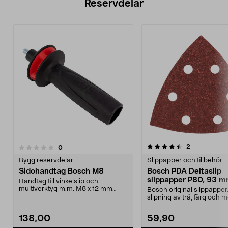
Reservdelar
4.5av 5 stjärnor
5.0av 5 stjärnor
recensioner
2
recensioner
0
Bygg reservdelar
Slippapper och tillbehör
Sidohandtag Bosch M8
Bosch PDA Deltaslip
slippapper P80, 93 m
Handtag till vinkelslip och
pack
multiverktyg m.m. M8 x 12 mm
Bosch original slippapper
gänga.
slipning av trä, färg och me
Kardborrefäste....
138,00
59,90