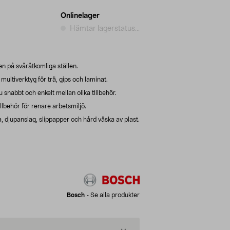
Onlinelager
Hämtar lagerstatus...
en på svåråtkomliga ställen.
ultiverktyg för trä, gips och laminat.
nabbt och enkelt mellan olika tillbehör.
behör för renare arbetsmiljö.
, djupanslag, slippapper och hård väska av plast.
Bosch
-
Se alla produkter