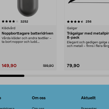
4.5av 5 stjärnor
recensioner
4.0av 5 stjärnor
recensioner
3252
256
Klädvård
Galgar
Noppborttagare batteridriven
Trägalgar med metallpi
8-pack
Vårda kläder och andra textilier –
ta bort noppor och ludd.
Elegant och gedigen galge a
Noppborttagaren fräs...
och metall – finns i flera färg
Galge med sv...
149,90
79,90
199,90
Lägg i varukorg
Lägg i varukorg
o
Om oss
Aktuellt
egistrera
Om oss
Presenter