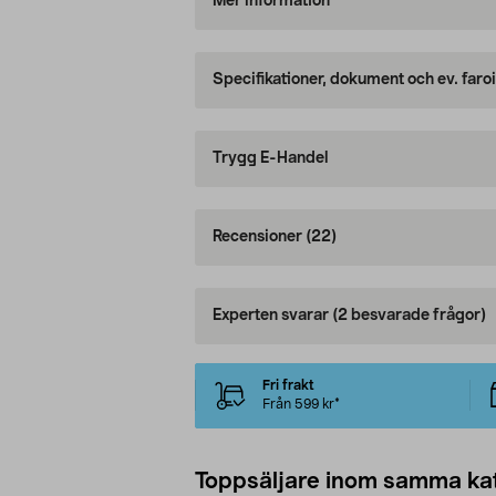
Mer information
Specifikationer, dokument och ev. faro
Trygg E-Handel
Recensioner
(22)
Experten svarar
(2 besvarade frågor)
Fri frakt
Från 599 kr*
Toppsäljare inom samma ka