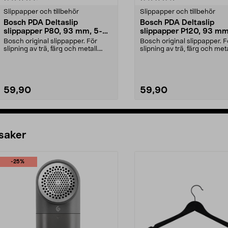
Slippapper och tillbehör
Slippapper och tillbehör
Bosch PDA Deltaslip
Bosch PDA Deltaslip
slippapper P80, 93 mm, 5-
slippapper P120, 93 mm
pack
pack
Bosch original slippapper. För
Bosch original slippapper. F
slipning av trä, färg och metall.
slipning av trä, färg och meta
Kardborrefäste....
Kardborrefäste....
59,90
59,90
Lägg i varukorg
Lägg i varukorg
 saker
-25%