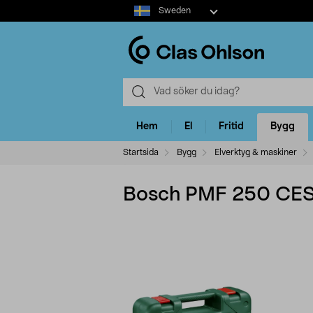
Select
Sweden
market
Hem
El
Fritid
Bygg
Startsida
Bygg
Elverktyg & maskiner
Bosch PMF 250 CES m