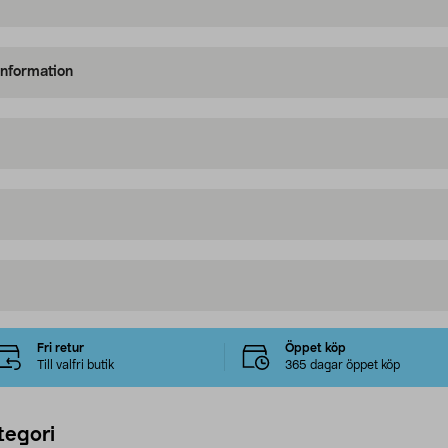
information
Fri retur
Öppet köp
Till valfri butik
365 dagar öppet köp
tegori