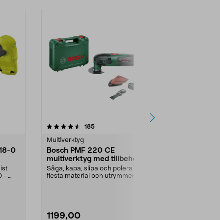
4.5 av 5 stjärnor
recensioner
5.0
185
1
Multiverktyg
Multiverktyg
T18-0
Bosch PMF 220 CE
Dremel 42
multiverktyg med tillbehör,
multiverkty
220 W
ist
Såga, kapa, slipa och polera i de
Kapa, slipa o
0 –
flesta material och utrymmen.
elektronisk åt
Bosch PMF 220 CE...
kraft. Dremel 
1199,00
1799,00