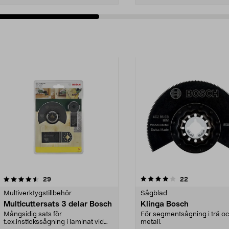
4.0av 5 stjärnor
recensioner
4.5av 5 stjärnor
recensioner
29
22
Multiverktygstillbehör
Sågblad
Multicuttersats 3 delar Bosch
Klinga Bosch
Mångsidig sats för
För segmentsågning i trä o
t.ex.instickssågning i laminat vid
metall.