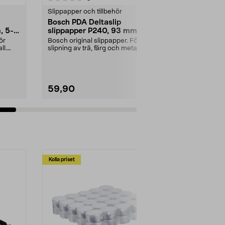
Slippapper och tillbehör
Slippapper oc
Bosch PDA Deltaslip
Bosch PDA D
, 5-
slippapper P240, 93 mm, 5-
slippapper 
pack
pack
ör
Bosch original slippapper. För
Bosch origina
ll.
slipning av trä, färg och metall.
slipning av trä
Kardborrefäste....
Kardborrefäste
59,90
59,90
Lägg i varukorg
Lägg
Kolla priset
Multibuy