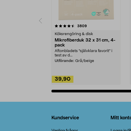
5av 5 stjärnor
4.0av 5 stjärnor
recensioner
3809
Köksrengöring & disk
Mikrofiberduk 32 x 31 cm, 4-
pack
Aftonbladets "självklara favorit” i
test av d...
Utförande:
Grå/beige
39,90
Lägg i varukorg
Sidfot
Kundservice
Mitt kont
Vanliga frågor
Logga in/R