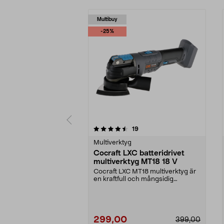
Multibuy
-25%
5 av 5 stjärnor
4.5 av 5 stjärnor
recensioner
19
Multiverktyg
Cocraft LXC batteridrivet
multiverktyg MT18 18 V
Cocraft LXC MT18 multiverktyg är
en kraftfull och mångsidig
allroundmaskin med m...
299,00
399,00