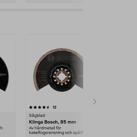
4.5av 5 stjärnor
recensioner
4.5
12
Sågblad
Sågblad
Klinga Bosch, 85 mm
Sågblad Bos
ch
Av hårdmetall för
Av hårdmetall 
kakelfogsrensning och spårfräs i
rostfritt stål,