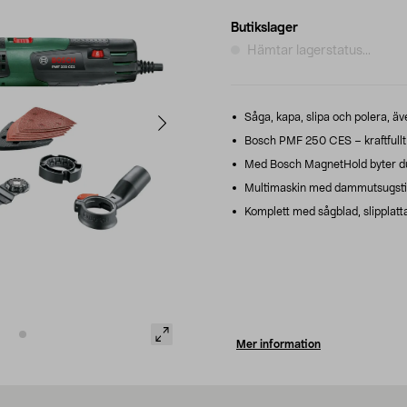
Butikslager
Hämtar lagerstatus...
Såga, kapa, slipa och polera, äv
Bosch PMF 250 CES – kraftfullt m
Med Bosch MagnetHold byter du s
Multimaskin med dammutsugstill
Komplett med sågblad, slipplatta
Mer information