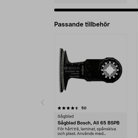
Passande tillbehör
5av 5 stjärnor
4.5av 5 stjärnor
recensioner
50
Sågblad
Sågblad Bosch, AII 65 BSPB
För hårt trä, laminat, spånskiva
och plast. Används med