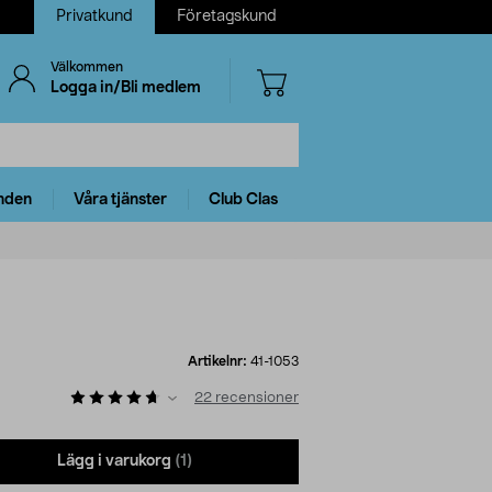
Privatkund
Företagskund
Välkommen
Logga in/Bli medlem
nden
Våra tjänster
Club Clas
Artikelnr:
41-1053
22
recensioner
Lägg i varukorg
(1)