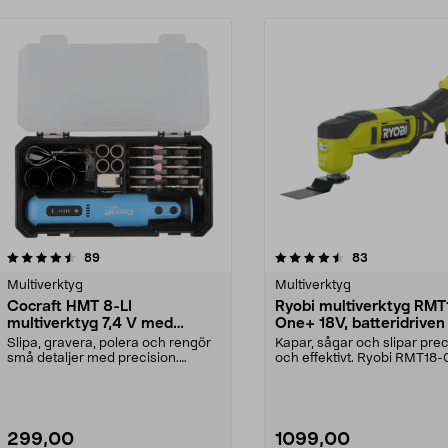
4.5 av 5 stjärnor
recensioner
4.5 av 5 stjärnor
recensioner
89
83
Multiverktyg
Multiverktyg
Cocraft HMT 8-LI
Ryobi multiverktyg RM
multiverktyg 7,4 V med
One+ 18V, batteridriven
tillbehör
Slipa, gravera, polera och rengör
Kapar, sågar och slipar prec
små detaljer med precision.
och effektivt. Ryobi RMT18-
Cocraft HMT 8-LI –...
sladdlöst multive...
299,00
1099,00