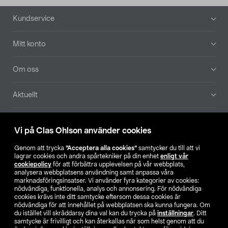
Sidfot
Kundservice
Mitt konto
Om oss
Aktuellt
Våra bolag
Vi på Clas Ohlson använder cookies
Hitta butik
Genom att trycka
”Acceptera alla cookies”
samtycker du till att vi
lagrar cookies och andra spårtekniker på din enhet
enligt vår
cookiepolicy
för att förbättra upplevelsen på vår webbplats,
SE
NO
FI
analysera webbplatsens användning samt anpassa våra
marknadsföringsinsatser. Vi använder fyra kategorier av cookies:
nödvändiga, funktionella, analys och annonsering. För nödvändiga
cookies krävs inte ditt samtycke eftersom dessa cookies är
nödvändiga för att innehållet på webbplatsen ska kunna fungera. Om
du istället vill skräddarsy dina val kan du trycka på
inställningar
. Ditt
samtycke är frivilligt och kan återkallas när som helst genom att du