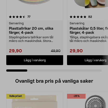
5.0 av 5 stjärnor
recensioner
4.5 av 5 stjärnor
recensione
77
82
Servering
Servering
Plasttallrikar 20 cm, olika
Plastskålar 0,5 liter, f
färger, 4-pack
färger, 4-pack
Staplingsbara tallrikar som tål
Tåliga, staplingsbara skå
mikro och maskindisk. Stora
tål mikro och maskindisk
plasttallrikar med h...
skålar med hög ka...
29,90
29,90
49,90
Lägg i varukorg
Lägg i varukorg
Ovanligt bra pris på vanliga saker
Kolla priset
-25%