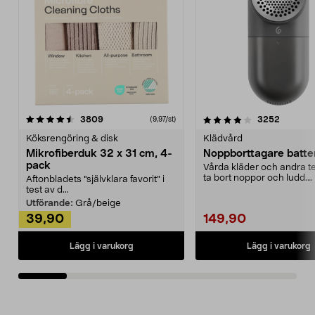
4.0av 5 stjärnor
recensioner
4.5av 5 stjärnor
recensio
3809
3252
(9,97/st)
Köksrengöring & disk
Klädvård
Mikrofiberduk 32 x 31 cm, 4-
Noppborttagare batter
pack
Vårda kläder och andra tex
ta bort noppor och ludd.
Aftonbladets "självklara favorit” i
Noppborttagaren fräs...
test av d...
Utförande:
Grå/beige
39,90
149,90
Lägg i varukorg
Lägg i varukorg