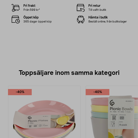
Fri frakt
Fri retur
Från 599 kr*
Till valfri butik
Öppet köp
Hämta i butik
365 dagar öppet köp
Beställ online, från butikslager
Toppsäljare inom samma kategori
-40%
-40%