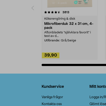
5av 5 stjärnor
4.0av 5 stjärnor
recensioner
3813
Köksrengöring & disk
Mikrofiberduk 32 x 31 cm, 4-
pack
Aftonbladets "självklara favorit” i
test av d...
Utförande:
Grå/beige
39,90
Lägg i varukorg
Sidfot
Kundservice
Mitt kont
Vanliga frågor
Logga in/R
Kontakta oss
Glömt lös