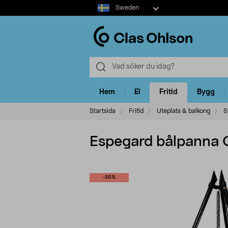
Select
Sweden
market
Hem
El
Fritid
Bygg
Startsida
Fritid
Uteplats & balkong
S
Espegard bålpanna G
-30%