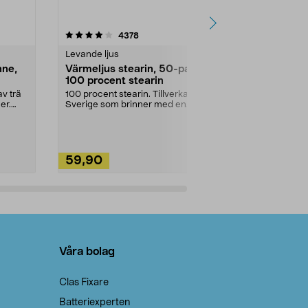
4.5av 5 stjärnor
recensioner
4.5
4378
2
Levande ljus
Rengöringsm
nne,
Värmeljus stearin, 50-pack,
Bikarbonat
100 procent stearin
Ett allsidigt 
städning och 
v trä
100 procent stearin. Tillverkade i
ute. Städa med
er.
Sverige som brinner med en
vacker och sotfri ...
59,90
49,90
Lägg i varukorg
Lägg
Våra bolag
Clas Fixare
Batteriexperten