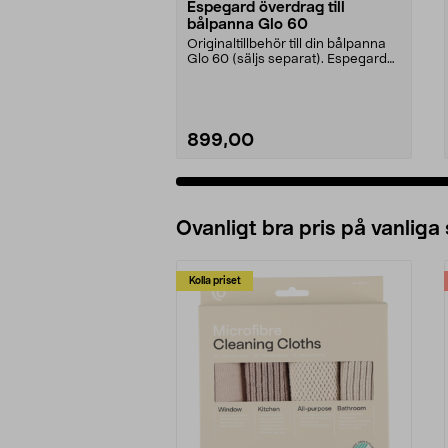
Espegard överdrag till
bålpanna Glo 60
Originaltillbehör till din bålpanna
Glo 60 (säljs separat). Espegard
överdrag – ...
899,00
Lägg i varukorg
Ovanligt bra pris på vanliga
Kolla priset