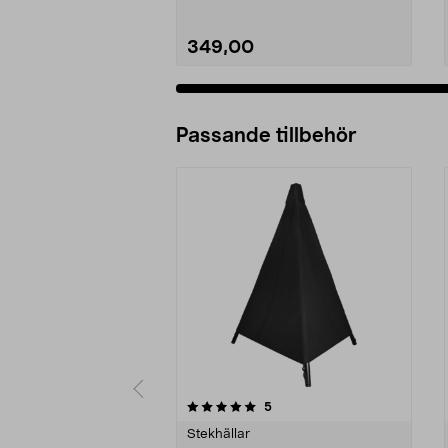
349,00
Passande tillbehör
0av 5 stjärnor
5.0av 5 stjärnor
recensioner
5
Stekhällar