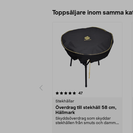
Toppsäljare inom samma ka
0 av 5 stjärnor
4.5 av 5 stjärnor
recensioner
47
Stekhällar
Överdrag till stekhäll 58 cm,
Hällmark
Skyddsöverdrag som skyddar
stekhällen från smuts och damm.
Slitstarkt och smidig...