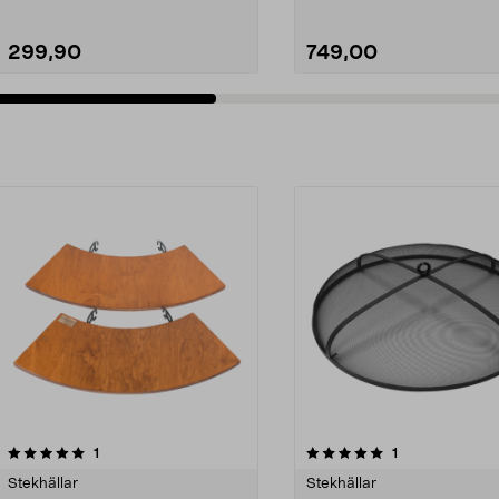
299,90
749,00
5.0av 5 stjärnor
recensioner
5.0av 5 stjärnor
recensioner
1
1
Stekhällar
Stekhällar