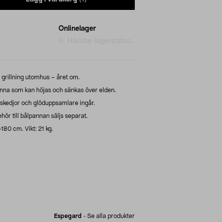
Onlinelager
Hämtar lagerstatus...
grillning utomhus – året om.
nna som kan höjas och sänkas över elden.
ngskedjor och glöduppsamlare ingår.
hör till bålpannan säljs separat.
180 cm. Vikt: 21 kg.
Espegard
-
Se alla produkter