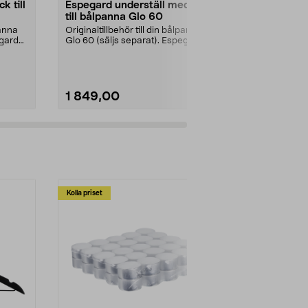
k till
Espegard underställ med hjul
Espegard vi
till bålpanna Glo 60
bålpanna G
panna
Originaltillbehör till din bålpanna
Originaltillbe
egard
Glo 60 (säljs separat). Espegard
Glo 60 (säljs
ställ med h...
vindskydd 6...
1 849,00
899,00
Lägg i varukorg
Lägg
Kolla priset
Multibuy