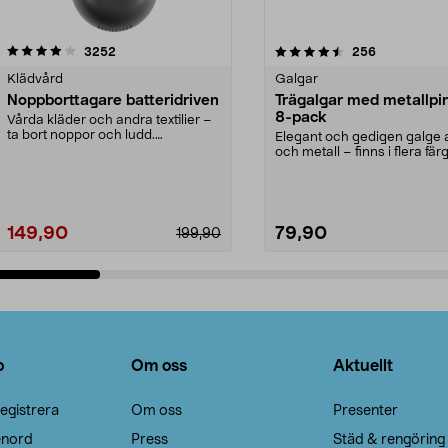
4.5av 5 stjärnor
recensioner
4.0av 5 stjärnor
recensioner
3252
256
Klädvård
Galgar
Noppborttagare batteridriven
Trägalgar med metallpi
8-pack
Vårda kläder och andra textilier –
ta bort noppor och ludd.
Elegant och gedigen galge a
Noppborttagaren fräs...
och metall – finns i flera färg
Galge med sv...
149,90
79,90
199,90
Lägg i varukorg
Lägg i varukorg
o
Om oss
Aktuellt
egistrera
Om oss
Presenter
enord
Press
Städ & rengöring