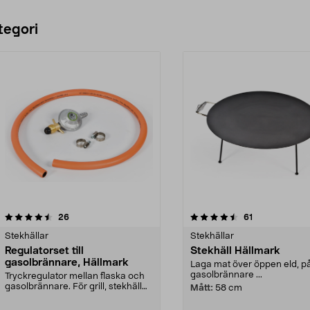
tegori
4.5 av 5 stjärnor
recensioner
5.0 av 5 stjärnor
recensioner
26
61
Stekhällar
Stekhällar
Regulatorset till
Stekhäll Hällmark
gasolbrännare, Hällmark
Laga mat över öppen eld, p
gasolbrännare ...
Tryckregulator mellan flaska och
gasolbrännare. För grill, stekhäll
Mått:
58 cm
etc. som dri...