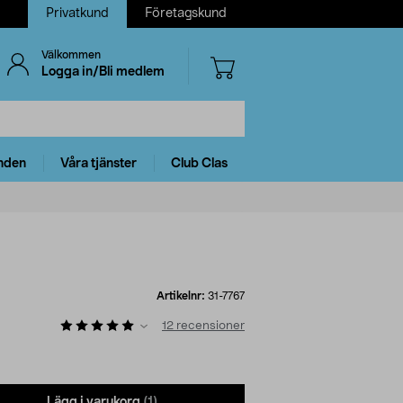
Privatkund
Företagskund
Välkommen
Logga in/Bli medlem
nden
Våra tjänster
Club Clas
Artikelnr:
31-7767
12
recensioner
Lägg i varukorg
(1)