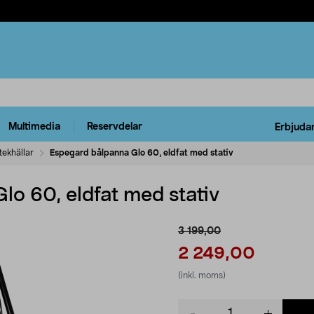
Multimedia
Reservdelar
Erbjuda
tekhällar
Espegard bålpanna Glo 60, eldfat med stativ
lo 60, eldfat med stativ
3 199,00
2 249,00
(inkl. moms)
Product