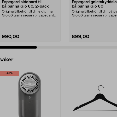
Espegard sidobord till
Espegard gnistskyddsloc
bålpanna Glo 60, 2-pack
bålpanna Glo 60
Originaltillbehör till din eldtunna
Originaltillbehör till din bål
Glo 60 (säljs separat). Espegard
Glo 60 (säljs separat). Esp
sidobord 60...
gnistskydds...
990,00
899,00
Lägg i varukorg
Lägg i varukorg
 saker
-25%