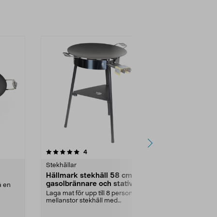
4.5 av 5 stjärnor
recensioner
4
6
0.0
Stekhällar
Stekhällar
Hällmark stekhäll 58 cm med
Stekhäll Hä
gasolbrännare och stativ
å en
Laga mat över
gasolbrännare
Laga mat för upp till 8 personer –
mellanstor stekhäll med
Mått:
78 cm
livstidsgaranti från ...