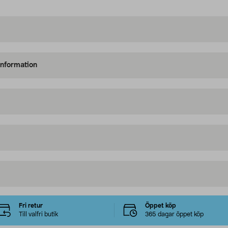
information
Fri retur
Öppet köp
Till valfri butik
365 dagar öppet köp