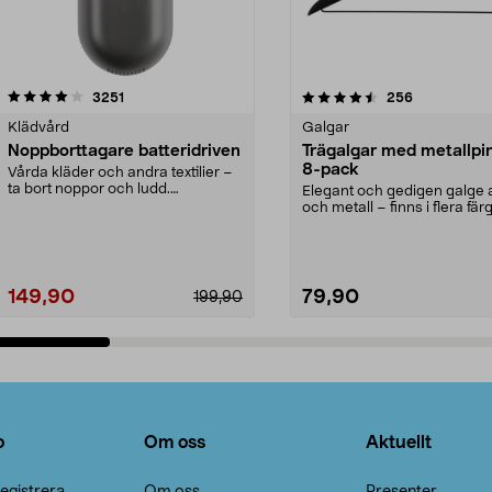
4.5av 5 stjärnor
recensioner
4.0av 5 stjärnor
recensioner
3251
256
Klädvård
Galgar
Noppborttagare batteridriven
Trägalgar med metallpi
8-pack
Vårda kläder och andra textilier –
ta bort noppor och ludd.
Elegant och gedigen galge a
Noppborttagaren fräs...
och metall – finns i flera färg
Galge med sv...
149,90
79,90
199,90
Lägg i varukorg
Lägg i varukorg
o
Om oss
Aktuellt
egistrera
Om oss
Presenter