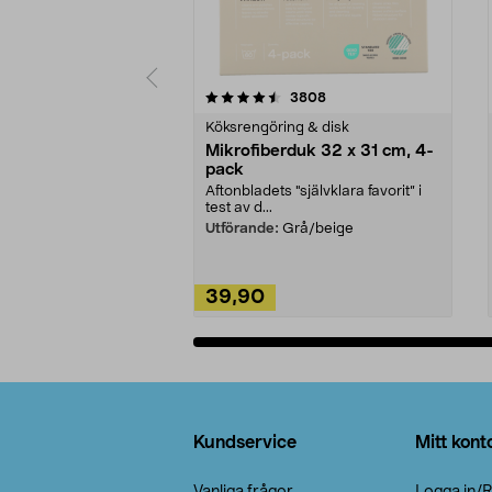
5av 5 stjärnor
4.0av 5 stjärnor
recensioner
3808
Köksrengöring & disk
Mikrofiberduk 32 x 31 cm, 4-
pack
Aftonbladets "självklara favorit” i
test av d...
Utförande:
Grå/beige
39,90
Lägg i varukorg
Sidfot
Kundservice
Mitt kont
Vanliga frågor
Logga in/R