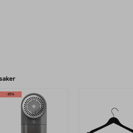
 saker
-25%