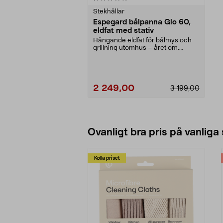
Stekhällar
Espegard bålpanna Glo 60,
eldfat med stativ
Hängande eldfat för bålmys och
grillning utomhus – året om.
Espegard Glo 60 – ro...
2 249,00
3 199,00
Lägg i varukorg
Ovanligt bra pris på vanliga
Kolla priset