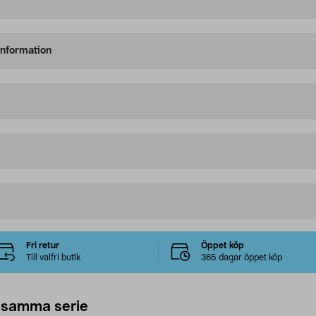
information
Fri retur
Öppet köp
Till valfri butik
365 dagar öppet köp
 samma serie