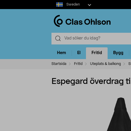
Select
Sweden
market
Hem
El
Fritid
Bygg
Startsida
Fritid
Uteplats & balkong
S
Espegard överdrag ti