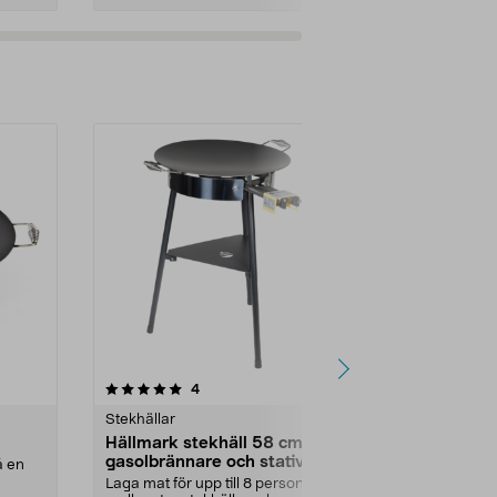
Lägg i varukorg
Lägg
4.5 av 5 stjärnor
recensioner
4
6
0.0
Stekhällar
Stekhällar
Hällmark stekhäll 58 cm med
Stekhäll Hä
gasolbrännare och stativ
å en
Laga mat över
gasolbrännare
Laga mat för upp till 8 personer –