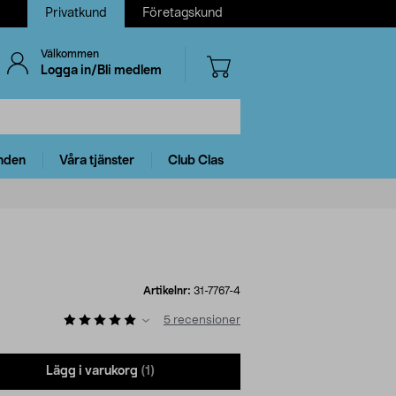
Privatkund
Företagskund
Välkommen
Logga in/Bli medlem
nden
Våra tjänster
Club Clas
Artikelnr:
31-7767-4
5
recensioner
Lägg i varukorg
(1)