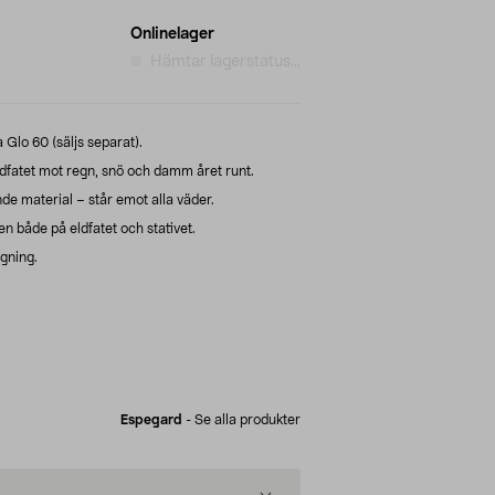
Onlinelager
Hämtar lagerstatus...
a Glo 60 (säljs separat).
dfatet mot regn, snö och damm året runt.
nde material – står emot alla väder.
n både på eldfatet och stativet.
gning.
Espegard
-
Se alla produkter