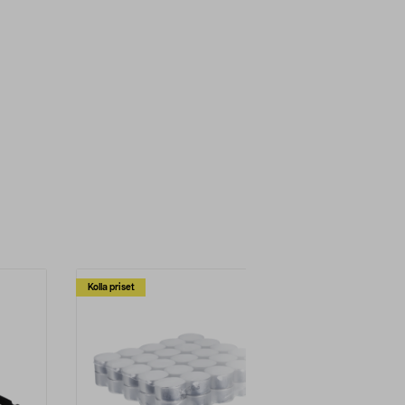
Kolla priset
Multibuy