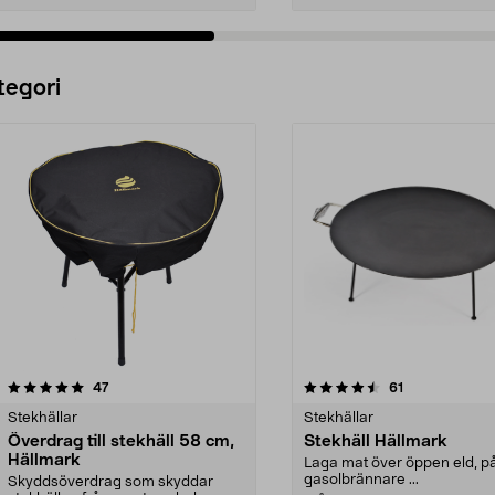
Lägg i varukorg
Lägg i varukorg
tegori
4.5 av 5 stjärnor
recensioner
5.0 av 5 stjärnor
recensioner
47
61
Stekhällar
Stekhällar
Överdrag till stekhäll 58 cm,
Stekhäll Hällmark
Hällmark
Laga mat över öppen eld, p
gasolbrännare ...
Skyddsöverdrag som skyddar