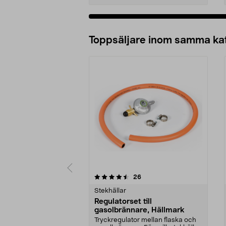
Lägg i varukorg
Toppsäljare inom samma ka
5 av 5 stjärnor
5.0 av 5 stjärnor
recensioner
26
Stekhällar
Regulatorset till
gasolbrännare, Hällmark
Tryckregulator mellan flaska och