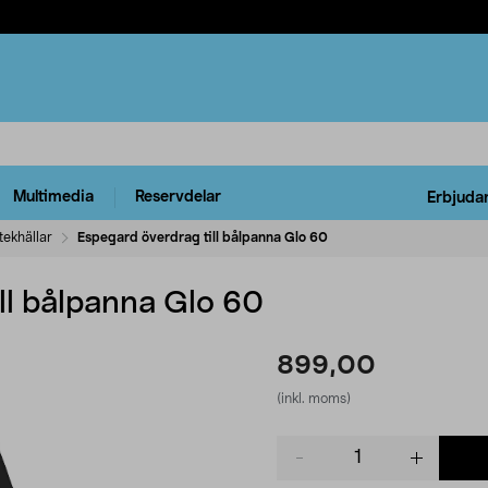
Multimedia
Reservdelar
Erbjuda
tekhällar
Espegard överdrag till bålpanna Glo 60
ll bålpanna Glo 60
899,00
(inkl. moms)
Product
quantity