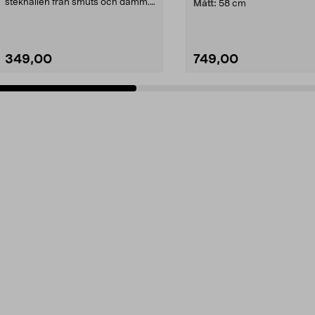
stekhällen från smuts och damm.
Mått:
58 cm
Slitstarkt och smidig...
349,00
749,00