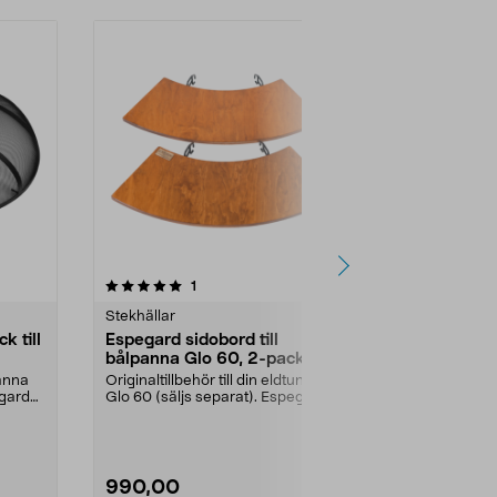
5.0av 5 stjärnor
recensioner
5.0
1
1
Stekhällar
Stekhällar
k till
Espegard sidobord till
Espegard lo
bålpanna Glo 60, 2-pack
Glo 60
panna
Originaltillbehör till din eldtunna
Originaltillbe
egard
Glo 60 (säljs separat). Espegard
Glo 60 (säljs
sidobord 60...
bålpanneloc..
990,00
799,00