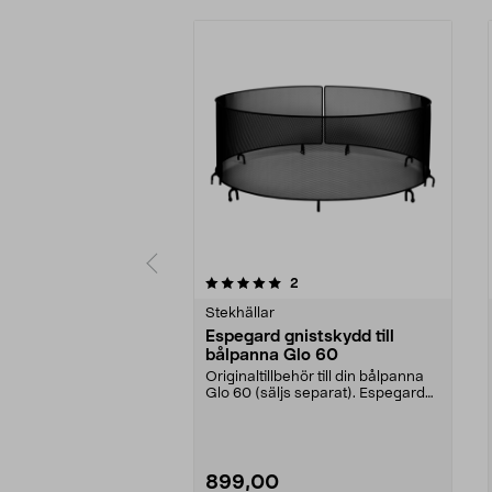
0av 5 stjärnor
recensioner
2
0.0av 5 stjärnor
Stekhällar
Espegard gnistskydd till
bålpanna Glo 60
Originaltillbehör till din bålpanna
Glo 60 (säljs separat). Espegard
gnistskydd ...
899,00