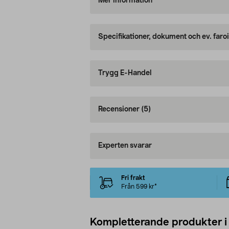
Mer information
Specifikationer, dokument och ev. faro
Trygg E-Handel
Recensioner
(5)
Experten svarar
Fri frakt
Från 599 kr*
Kompletterande produkter i