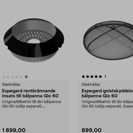
5.0av 5 stjärnor
5.0av 5 stjärnor
recensioner
1
recensioner
0
Stekhällar
Stekhällar
Espegard rentbrännande
Espegard gnistskyddsloc
insats till bålpanna Glo 60
bålpanna Glo 60
Originaltillbehör till din bålpanna
Originaltillbehör till din bål
Glo 60 (säljs separat).
Glo 60 (säljs separat). Esp
Rentbrännande insats...
gnistskydds...
1 899,00
899,00