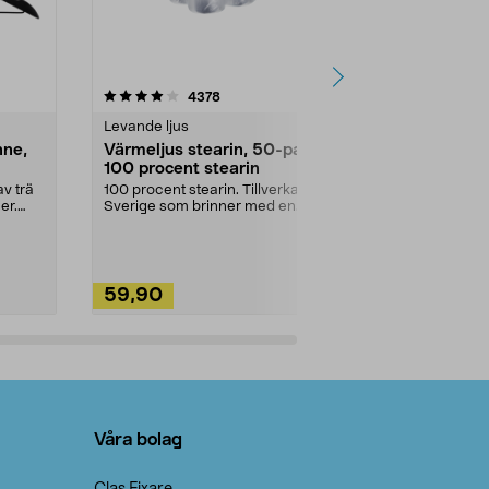
4.5av 5 stjärnor
recensioner
4.5
4378
2
Levande ljus
Rengöringsm
nne,
Värmeljus stearin, 50-pack,
Bikarbonat
100 procent stearin
Ett allsidigt 
städning och 
v trä
100 procent stearin. Tillverkade i
ute. Städa med
er.
Sverige som brinner med en
vacker och sotfri ...
59,90
49,90
Lägg i varukorg
Lägg
Våra bolag
Clas Fixare