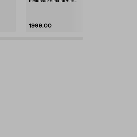
mellanstor stekhäll med
Mått:
78 cm
livstidsgaranti från ...
1999,00
1799,00