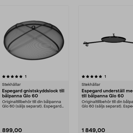
5.0av 5 stjärnor
recensioner
5.0av 5 stjärnor
recensioner
1
1
Stekhällar
Stekhällar
Espegard gnistskyddslock till
Espegard underställ me
bålpanna Glo 60
till bålpanna Glo 60
Originaltillbehör till din bålpanna
Originaltillbehör till din bål
Glo 60 (säljs separat). Espegard
Glo 60 (säljs separat). Esp
gnistskydds...
ställ med h...
899,00
1 849,00