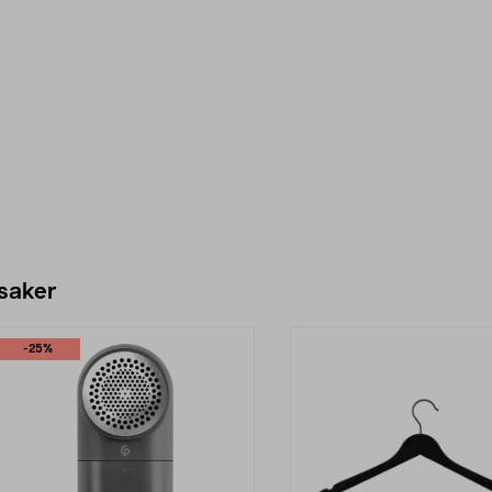
 saker
-25%