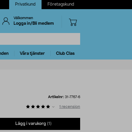
Privatkund
Företagskund
Välkommen
Logga in/Bli medlem
nden
Våra tjänster
Club Clas
Artikelnr:
31-7767-6
1
recension
Lägg i varukorg
(1)