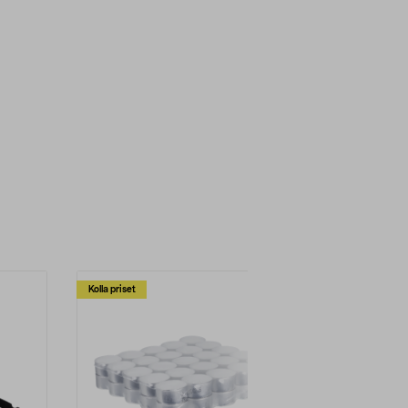
Kolla priset
Multibuy