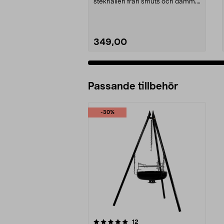
stekhällen från smuts och damm.
Slitstarkt och smidig...
349,00
Passande tillbehör
-30%
0av 5 stjärnor
recensioner
12