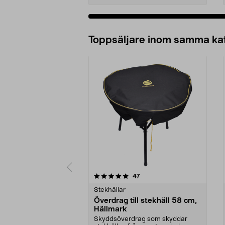
Lägg i varukorg
Toppsäljare inom samma ka
0 av 5 stjärnor
4.5 av 5 stjärnor
recensioner
47
Stekhällar
Överdrag till stekhäll 58 cm,
Hällmark
Skyddsöverdrag som skyddar