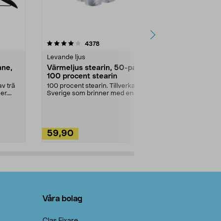
4.5av 5 stjärnor
recensioner
4.5
4378
2
Levande ljus
Rengöringsm
nne,
Värmeljus stearin, 50-pack,
Bikarbonat
100 procent stearin
Ett allsidigt 
städning och 
v trä
100 procent stearin. Tillverkade i
ute. Städa med
er.
Sverige som brinner med en
vacker och sotfri ...
59,90
49,90
Lägg i varukorg
Lägg
Våra bolag
Clas Fixare