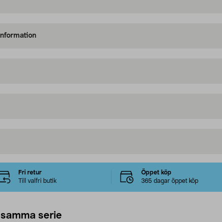
information
Fri retur
Öppet köp
Till valfri butik
365 dagar öppet köp
 samma serie