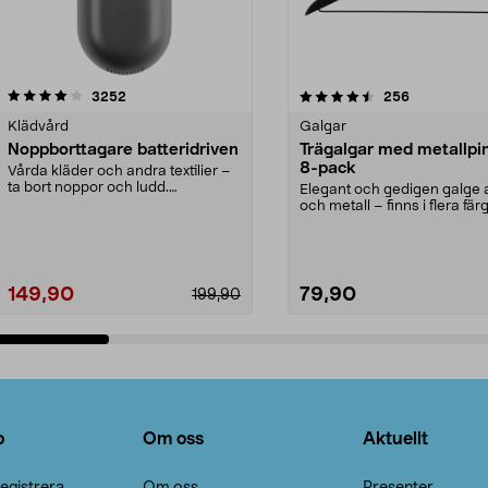
4.5av 5 stjärnor
recensioner
4.0av 5 stjärnor
recensioner
3252
256
Klädvård
Galgar
Noppborttagare batteridriven
Trägalgar med metallpi
8-pack
Vårda kläder och andra textilier –
ta bort noppor och ludd.
Elegant och gedigen galge a
Noppborttagaren fräs...
och metall – finns i flera färg
Galge med sv...
149,90
79,90
199,90
Lägg i varukorg
Lägg i varukorg
o
Om oss
Aktuellt
egistrera
Om oss
Presenter