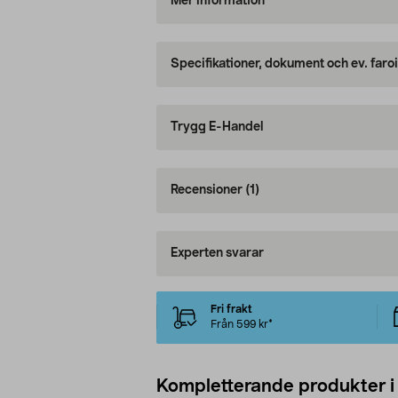
Mer information
Specifikationer, dokument och ev. faro
Trygg E-Handel
Recensioner
(1)
Experten svarar
Fri frakt
Från 599 kr*
Kompletterande produkter i