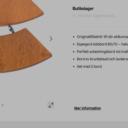
Butikslager
Hämtar lagerstatus...
Originaltillbehör till din eldtunn
Espegard sidobord 60/70 – hakas 
Perfekt avlastningsbord vid mat
Bord av brunbetsad och lackerad
Set med 2 bord.
Mer information