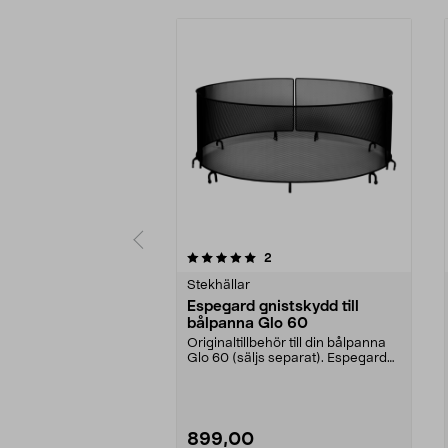
0av 5 stjärnor
5.0av 5 stjärnor
recensioner
2
Stekhällar
Espegard gnistskydd till
bålpanna Glo 60
Originaltillbehör till din bålpanna
Glo 60 (säljs separat). Espegard
gnistskydd ...
899,00