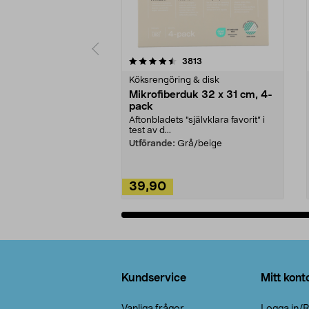
5av 5 stjärnor
4.0av 5 stjärnor
recensioner
3813
Köksrengöring & disk
Mikrofiberduk 32 x 31 cm, 4-
pack
Aftonbladets "självklara favorit” i
test av d...
Utförande:
Grå/beige
39,90
Lägg i varukorg
Sidfot
Kundservice
Mitt kont
Vanliga frågor
Logga in/R