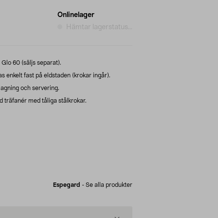
Onlinelager
Hämtar lagerstatus...
a Glo 60 (säljs separat).
enkelt fast på eldstaden (krokar ingår).
lagning och servering.
 träfanér med tåliga stålkrokar.
Espegard
-
Se alla produkter