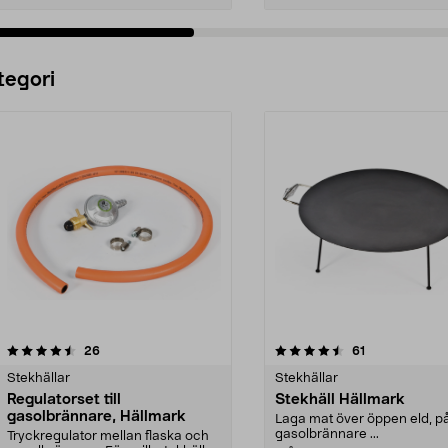
Lägg i varukorg
Lägg i varukorg
tegori
4.5 av 5 stjärnor
recensioner
5.0 av 5 stjärnor
recensioner
26
61
Stekhällar
Stekhällar
Regulatorset till
Stekhäll Hällmark
gasolbrännare, Hällmark
Laga mat över öppen eld, p
gasolbrännare ...
Tryckregulator mellan flaska och