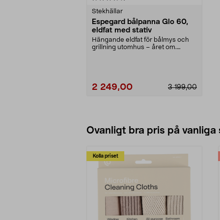
Stekhällar
Espegard bålpanna Glo 60,
eldfat med stativ
Hängande eldfat för bålmys och
grillning utomhus – året om.
Espegard Glo 60 – ro...
2 249,00
3 199,00
Lägg i varukorg
Ovanligt bra pris på vanliga
Kolla priset