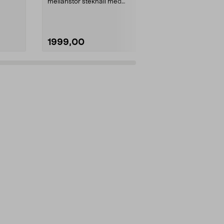
mellanstor stekhäll med
Mått:
78 cm
livstidsgaranti från ...
1999,00
1799,00