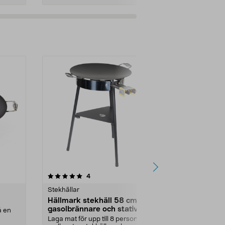
Lägg i varukorg
Lägg
4.5 av 5 stjärnor
recensioner
4
6
0.0
Stekhällar
Stekhällar
Hällmark stekhäll 58 cm med
Stekhäll Hä
gasolbrännare och stativ
å en
Laga mat över
gasolbrännare
Laga mat för upp till 8 personer –