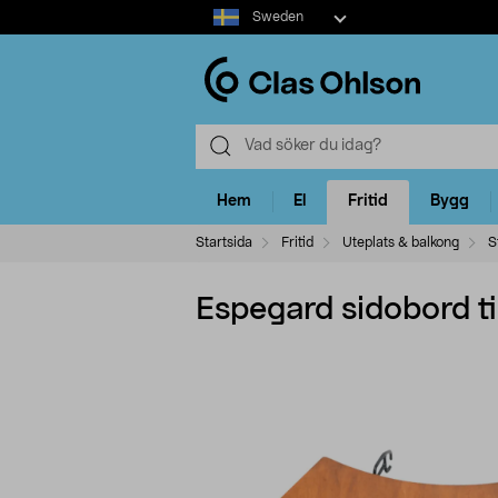
Select
Sweden
market
Hem
El
Fritid
Bygg
Startsida
Fritid
Uteplats & balkong
S
Espegard sidobord ti