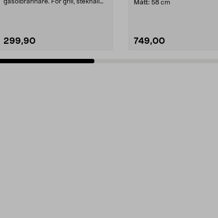
gasolbrännare. För grill, stekhäll
Mått:
58 cm
etc. som dri...
299,90
749,00