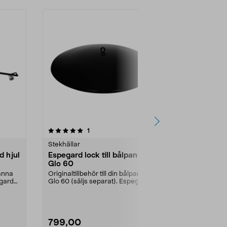
recensioner
5.0
1
0.0 av 5 stjärnor
Stekhällar
Stekhällar
d hjul
Espegard lock till bålpanna
Espegard vi
Glo 60
bålpanna G
panna
Originaltillbehör till din bålpanna
Originaltillbe
egard
Glo 60 (säljs separat). Espegard
Glo 60 (säljs
bålpanneloc...
vindskydd 6...
799,00
899,00