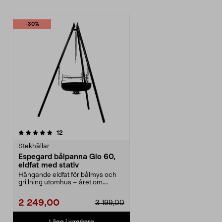
-30%
recensioner
12
Stekhällar
Espegard bålpanna Glo 60,
eldfat med stativ
Hängande eldfat för bålmys och
grillning utomhus – året om.
Espegard Glo 60 – ro...
2 249,00
3 199,00
Lägg i varukorg