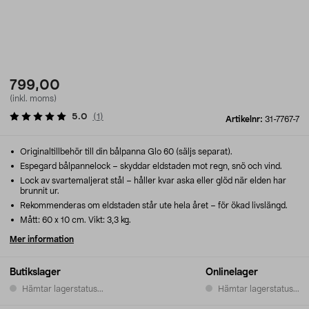
799,00
(inkl. moms)
5.0
(
1
)
Artikelnr:
31-7767-7
Originaltillbehör till din bålpanna Glo 60 (säljs separat).
Espegard bålpannelock – skyddar eldstaden mot regn, snö och vind.
Lock av svartemaljerat stål – håller kvar aska eller glöd när elden har
brunnit ur.
Rekommenderas om eldstaden står ute hela året – för ökad livslängd.
Mått: 60 x 10 cm. Vikt: 3,3 kg.
Mer information
Butikslager
Onlinelager
Hämtar lagerstatus...
Hämtar lagerstatus...