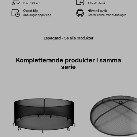
Från 599 kr*
Till valfri butik
Öppet köp
Hämta i butik
365 dagar öppet köp
Beställ online, från butikslager
Espegard
-
Se alla produkter
Kompletterande produkter i samma
serie