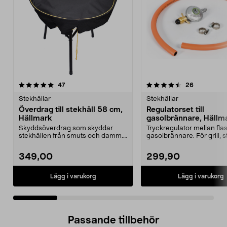
4.5 av 5 stjärnor
recensioner
4.5 av 5 stjärnor
recensione
47
26
Stekhällar
Stekhällar
Överdrag till stekhäll 58 cm,
Regulatorset till
Hällmark
gasolbrännare, Hällm
Skyddsöverdrag som skyddar
Tryckregulator mellan fla
stekhällen från smuts och damm.
gasolbrännare. För grill, s
Slitstarkt och smidig...
etc. som dri...
349,00
299,90
Lägg i varukorg
Lägg i varukorg
Passande tillbehör