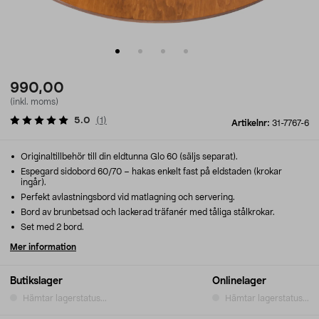
990,00
(inkl. moms)
5.0
(
1
)
Artikelnr:
31-7767-6
Originaltillbehör till din eldtunna Glo 60 (säljs separat).
Espegard sidobord 60/70 – hakas enkelt fast på eldstaden (krokar
ingår).
Perfekt avlastningsbord vid matlagning och servering.
Bord av brunbetsad och lackerad träfanér med tåliga stålkrokar.
Set med 2 bord.
Mer information
Butikslager
Onlinelager
Hämtar lagerstatus...
Hämtar lagerstatus...