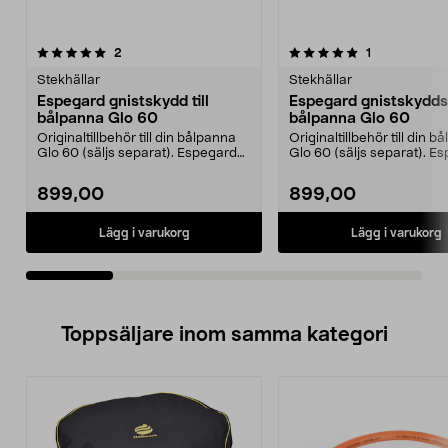
5.0av 5 stjärnor
recensioner
5.0av 5 stjärnor
recensioner
2
1
Stekhällar
Stekhällar
Espegard gnistskydd till
Espegard gnistskyddsl
bålpanna Glo 60
bålpanna Glo 60
Originaltillbehör till din bålpanna
Originaltillbehör till din 
Glo 60 (säljs separat). Espegard
Glo 60 (säljs separat). E
gnistskydd ...
gnistskydds...
899,00
899,00
Lägg i varukorg
Lägg i varukorg
Toppsäljare inom samma kategori