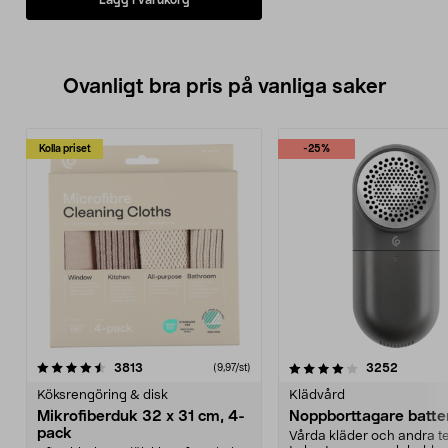
Ovanligt bra pris på vanliga saker
Kolla priset
-25%
4.0av 5 stjärnor
recensioner
4.5av 5 stjärnor
recensio
3813
3252
(9,97/st)
Köksrengöring & disk
Klädvård
Mikrofiberduk 32 x 31 cm, 4-
Noppborttagare batter
pack
Vårda kläder och andra tex