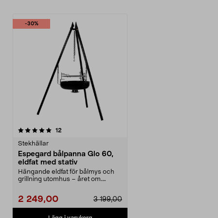
-30%
recensioner
12
Stekhällar
Espegard bålpanna Glo 60,
eldfat med stativ
Hängande eldfat för bålmys och
grillning utomhus – året om.
Espegard Glo 60 – ro...
2 249,00
3 199,00
Lägg i varukorg