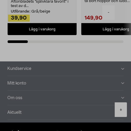
ta bort noppor och ludd.
Aftonbladets "självklara favorit” i
Noppborttagaren fräs...
test av d...
Utförande:
Grå/beige
-
39,90
149,90
Lägg i varukorg
Lägg i varukorg
Sidfot
Kundservice
Mitt konto
Om oss
Product
+
Aktuellt
quantity
Våra bolag