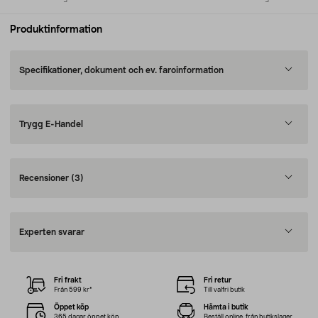
Produktinformation
Specifikationer, dokument och ev. faroinformation
Trygg E-Handel
Recensioner
(3)
Experten svarar
Fri frakt
Fri retur
Från 599 kr*
Till valfri butik
Öppet köp
Hämta i butik
365 dagar öppet köp
Beställ online, från butikslager