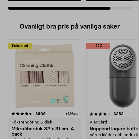
en laddare (2,5 Ah/timme
Ovanligt bra pris på vanliga saker
Kolla priset
-25%
4.0av 5 stjärnor
recensioner
4.5av 5 stjärnor
recensio
3809
3252
(9,97/st)
Köksrengöring & disk
Klädvård
Mikrofiberduk 32 x 31 cm, 4-
Noppborttagare batter
pack
Vårda kläder och andra tex