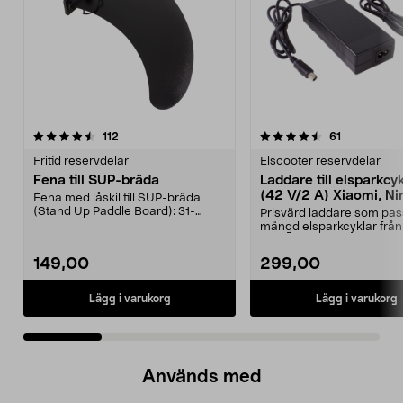
4.5 av 5 stjärnor
recensioner
4.5 av 5 stjärnor
recensioner
112
61
Fritid reservdelar
Elscooter reservdelar
Fena till SUP-bräda
Laddare till elsparkcy
(42 V/2 A) Xiaomi, Ni
Fena med låskil till SUP-bräda
E-Way m.fl.
(Stand Up Paddle Board): 31-
Prisvärd laddare som pas
974331-2059, E11 Pass...
mängd elsparkcyklar från
Ninebot och E-Wa...
149,00
299,00
Lägg i varukorg
Lägg i varukorg
Används med