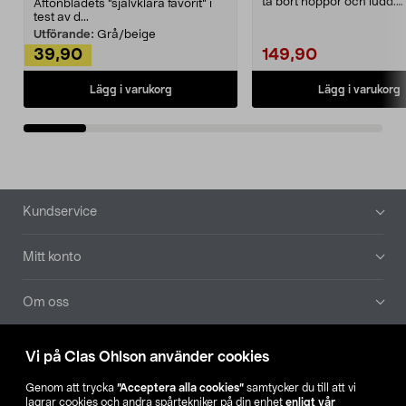
ta bort noppor och ludd.
Aftonbladets "självklara favorit” i
Noppborttagaren fräs...
test av d...
Utförande:
Grå/beige
39,90
149,90
Lägg i varukorg
Lägg i varukorg
Sidfot
Kundservice
Mitt konto
Om oss
Aktuellt
Vi på Clas Ohlson använder cookies
Genom att trycka
”Acceptera alla cookies”
samtycker du till att vi
Våra bolag
lagrar cookies och andra spårtekniker på din enhet
enligt vår