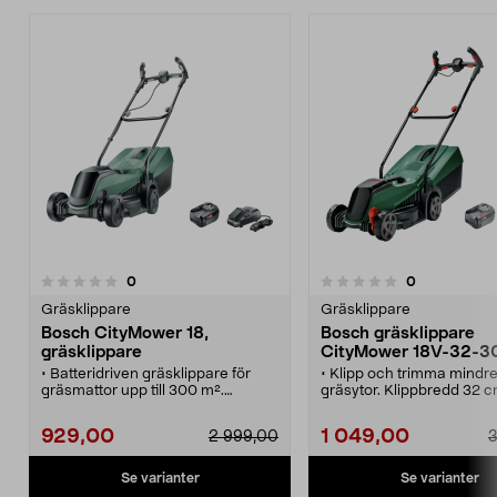
recensioner
recensioner
0
0
0.0 av 5 stjärnor
Gräsklippare
Gräsklippare
Bosch CityMower 18,
Bosch gräsklippare
gräsklippare
CityMower 18V-32-3
• Batteridriven gräsklippare för
• Klipp och trimma mindr
gräsmattor upp till 300 m².
gräsytor. Klippbredd 32 
• Justerbar klipphöjd i 3 steg.
cm.
• Stor uppsamlare på 31 liter.
• 1 x gräsklippare Bosch
929,00
1 049,00
2 999,00
3
• Levereras med 1 st. 18 V/4 Ah
CityMower 32-300 – gräs
litiumjonbatteri och laddare.
för upp till 300 m².
• Ingår i Bosch Power for All-
• Levereras med ett 18 V/
Se varianter
Se varianter
systemet.
Bosch Power For all-batte