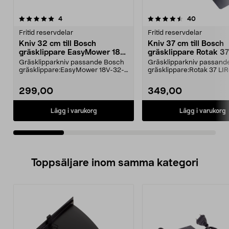
4.5av 5 stjärnor
recensioner
4.5av 5 stjärnor
recensione
4
40
Fritid reservdelar
Fritid reservdelar
Kniv 32 cm till Bosch
Kniv 37 cm till Bosch
gräsklippare EasyMower 18V,
gräsklippare Rotak 37
CityMower 18V, Rotak 32 LI
LI 36V
Gräsklipparkniv passande Bosch
Gräsklipparkniv passand
gräsklippare:EasyMower 18V-32-
gräsklippare:Rotak 37 LI
200CityMower 18V-32...
LI.
299,00
349,00
Lägg i varukorg
Lägg i varukorg
Toppsäljare inom samma kategori