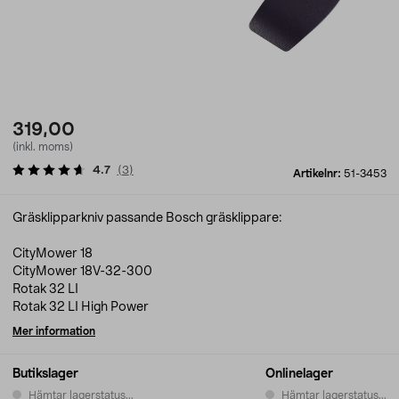
319,00
(inkl. moms)
4.7
(
3
)
Artikelnr:
51-3453
Gräsklipparkniv passande Bosch gräsklippare:
CityMower 18
CityMower 18V-32-300
Rotak 32 LI
Rotak 32 LI High Power
Mer information
Butikslager
Onlinelager
Hämtar lagerstatus...
Hämtar lagerstatus...