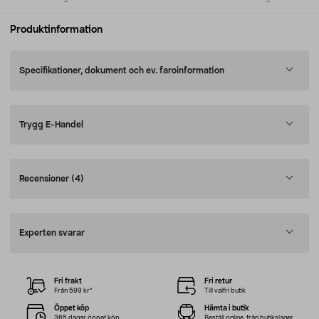
Produktinformation
Specifikationer, dokument och ev. faroinformation
Trygg E-Handel
Recensioner
(4)
Experten svarar
Fri frakt
Fri retur
Från 599 kr*
Till valfri butik
Öppet köp
Hämta i butik
365 dagar öppet köp
Beställ online, från butikslager