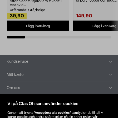
ta bort noppor och ludd.
Aftonbladets "självklara favorit” i
Noppborttagaren fräs...
test av d...
Utförande:
Grå/beige
39,90
149,90
Lägg i varukorg
Lägg i varukorg
Sidfot
Kundservice
Mitt konto
Om oss
Aktuellt
Vi på Clas Ohlson använder cookies
Genom att trycka
”Acceptera alla cookies”
samtycker du till att vi
Våra bolag
lagrar cookies och andra spårtekniker på din enhet
enligt vår