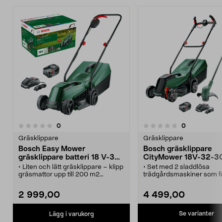
recensioner
recensioner
0
0
0.0 av 5 stjärnor
Gräsklippare
Gräsklippare
Bosch Easy Mower
Bosch gräsklippare
gräsklippare batteri 18 V-32-
CityMower 18V-32-3
200
grästrimmer Easy Gr
• Liten och lätt gräsklippare – klipp
• Set med 2 sladdlösa
18-230
gräsmattor upp till 200 m2
trädgårdsmaskiner som f
sladdlöst.
trädgårdsfixet.
• Easy Mower 18 V-32-200
• Klipp och trimma mindr
2 999,00
4 499,00
gräsklippare – batteri och laddare
gräsytor. Klippbredd 32 
ingår.
cm.
• Bosch gräsklippare med
• 1 x gräsklippare Bosch
Se varianter
Lägg i varukorg
justerbar klipphöjd i 3 steg (20–60
CityMower 32-300 – gräs