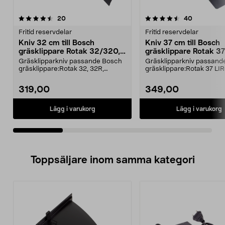
4.5av 5 stjärnor
recensioner
4.5av 5 stjärnor
recensione
20
40
Fritid reservdelar
Fritid reservdelar
Kniv 32 cm till Bosch
Kniv 37 cm till Bosch
gräsklippare Rotak 32/320,
gräsklippare Rotak 37
Arm 32/3200
LI 36V
Gräsklipparkniv passande Bosch
Gräsklipparkniv passand
gräsklippare:Rotak 32, 32R,
gräsklippare:Rotak 37 LI
320Rotak 32 ErgoflexA...
LI.
319,00
349,00
Lägg i varukorg
Lägg i varukorg
Toppsäljare inom samma kategori