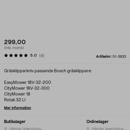
299,00
(inkl. moms)
5.0
(
4
)
Artikelnr:
51-3933
Gräsklipparkniv passande Bosch gräsklippare:
EasyMower 18V-32-200
CityMower 18V-32-300
CityMower 18
Rotak 32 LI
Mer information
Butikslager
Onlinelager
Hämtar lagerstatus...
Hämtar lagerstatus...