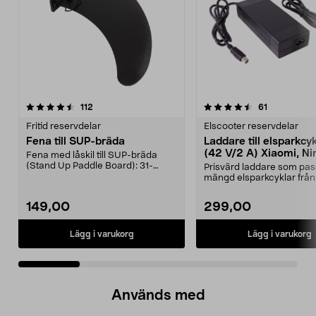
4.5 av 5 stjärnor
recensioner
4.5 av 5 stjärnor
recensioner
112
61
Fritid reservdelar
Elscooter reservdelar
Fena till SUP-bräda
Laddare till elsparkcy
(42 V/2 A) Xiaomi, Ni
Fena med låskil till SUP-bräda
E-Way m.fl.
(Stand Up Paddle Board): 31-
Prisvärd laddare som pas
974331-2059, E11 Pass...
mängd elsparkcyklar från
Ninebot och E-Wa...
149,00
299,00
Lägg i varukorg
Lägg i varukorg
Används med