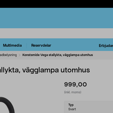
Multimedia
Reservdelar
Erbjuda
adbelysning
Konstsmide Vega stallykta, vägglampa utomhus
llykta, vägglampa utomhus
999,00
(inkl. moms)
Select
Typ
variant
Svart