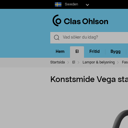
Select
Sweden
market
Hem
El
Fritid
Bygg
Startsida
El
Lampor & belysning
Fas
Konstsmide Vega sta