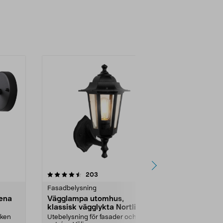
4.5 av 5 stjärnor
recensioner
4.5
203
1
Fasadbelysning
Fasadbelysni
ena
Vägglampa utomhus,
Fasadbelys
klassisk vägglykta Nortlight
downlight ,
sken
Utebelysning för fasader och
Ge huset ett