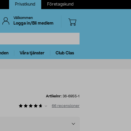
Privatkund
Företagskund
Välkommen
Logga in/Bli medlem
nden
Våra tjänster
Club Clas
Artikelnr:
36-6955-1
66
recensioner