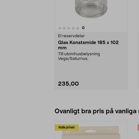
4.0av 5 stjärnor
recensioner
0
0av 5 stjärnor
El reservdelar
Glas Konstsmide 185 x 102
mm
Till utomhusbelysning
Vega/Saturnus.
235,00
Se varianter
Ovanligt bra pris på vanliga
Kolla priset