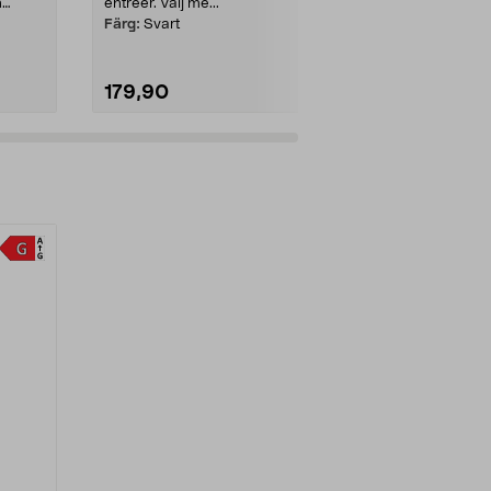
n
entréer. Välj me...
sken med en v.
Färg:
Svart
Färg:
Svart
179,90
199,90