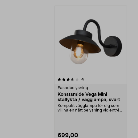
5av 5 stjärnor
recensioner
4
Fasadbelysning
Konstsmide Vega Mini
stallykta / vägglampa, svart
Kompakt vägglampa för dig som
vill ha en nätt belysning vid entrén
eller uteplat...
699,00