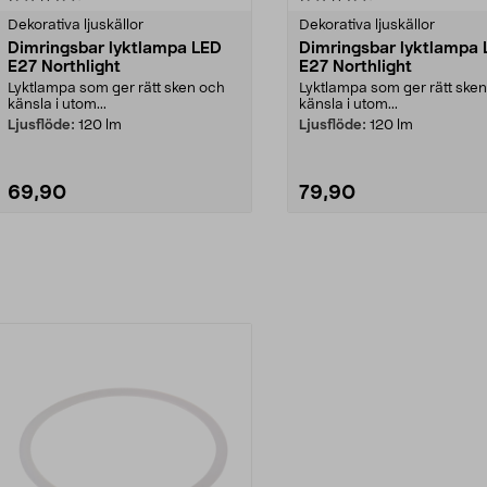
Dekorativa ljuskällor
Dekorativa ljuskällor
Dimringsbar lyktlampa LED
Dimringsbar lyktlampa
E27 Northlight
E27 Northlight
Lyktlampa som ger rätt sken och
Lyktlampa som ger rätt ske
känsla i utom...
känsla i utom...
Ljusflöde:
120 lm
Ljusflöde:
120 lm
69,90
79,90
Lägg i varukorg
Lägg i varukorg