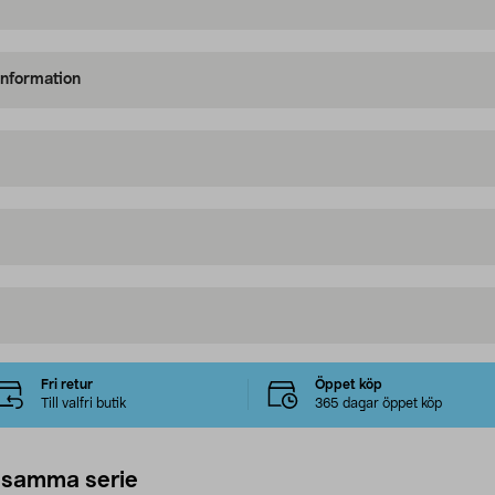
information
Fri retur
Öppet köp
Till valfri butik
365 dagar öppet köp
 samma serie