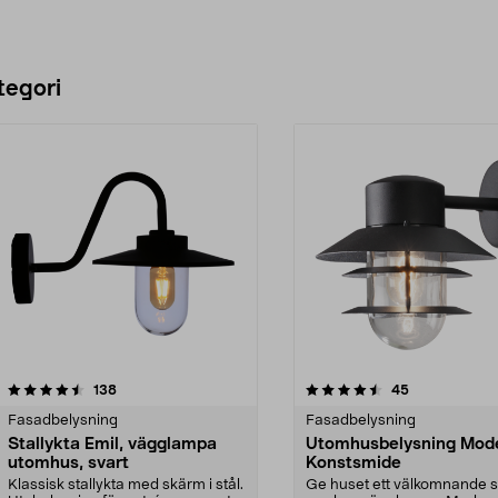
tegori
4.5 av 5 stjärnor
recensioner
4.5 av 5 stjärnor
recensioner
138
45
Fasadbelysning
Fasadbelysning
Stallykta Emil, vägglampa
Utomhusbelysning Mod
utomhus, svart
Konstsmide
Klassisk stallykta med skärm i stål.
Ge huset ett välkomnande 