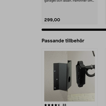
garaget och ladan. Påminner om
den klassiska sta...
299,00
Passande tillbehör
5av 5 stjärnor
4.5av 5 stjärnor
recensioner
33