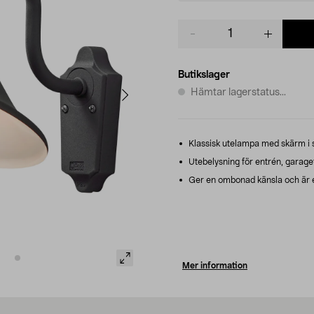
Product
quantity
Butikslager
Hämtar lagerstatus...
Klassisk utelampa med skärm i s
Utebelysning för entrén, garaget
Ger en ombonad känsla och är en
Mer information