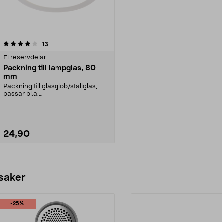
recensioner
13
El reservdelar
Packning till lampglas, 80
mm
Packning till glasglob/stallglas,
passar bl.a.
utomhusbelysning:Alfred - 36-
1425...
24,90
Lägg i varukorg
 saker
-25%