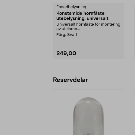
Fasadbelysning
Konstsmide hörnfäste
utebelysning, universalt
Universalt hörnfäste för montering
av utelamp...
Färg:
Svart
249,00
Lägg i varukorg
Reservdelar