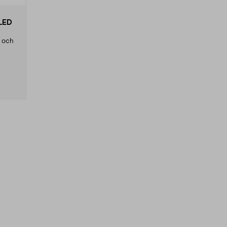
 LED
n och