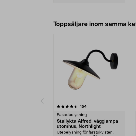
Lägg i varukorg
Toppsäljare inom samma ka
5 av 5 stjärnor
4.5 av 5 stjärnor
recensioner
154
Fasadbelysning
Stallykta Alfred, vägglampa
utomhus, Northlight
Utebelysning för farstukvisten,