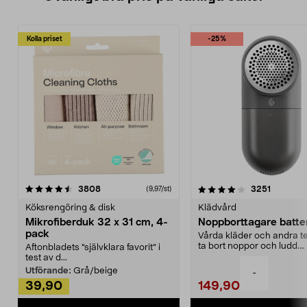
Kolla priset
-25%
4.0av 5 stjärnor
recensioner
4.5av 5 stjärnor
recensio
3808
3251
(9,97/st)
Köksrengöring & disk
Klädvård
Mikrofiberduk 32 x 31 cm, 4-
Noppborttagare batter
pack
Vårda kläder och andra tex
ta bort noppor och ludd.
Aftonbladets "självklara favorit” i
Noppborttagaren fräs...
test av d...
Utförande:
Grå/beige
-
39,90
149,90