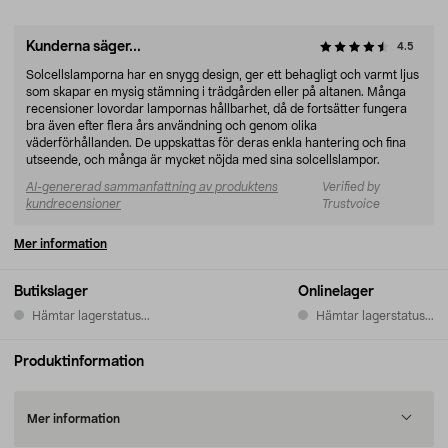
Kunderna säger...
4.5
Solcellslamporna har en snygg design, ger ett behagligt och varmt ljus
som skapar en mysig stämning i trädgården eller på altanen. Många
recensioner lovordar lampornas hållbarhet, då de fortsätter fungera
bra även efter flera års användning och genom olika
väderförhållanden. De uppskattas för deras enkla hantering och fina
utseende, och många är mycket nöjda med sina solcellslampor.
AI-genererad sammanfattning av produktens
Verified by
kundrecensioner
Trustvoice
Mer information
Butikslager
Onlinelager
Hämtar lagerstatus...
Hämtar lagerstatus...
Produktinformation
Mer information