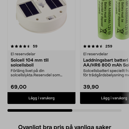
4.5av 5 stjärnor
recensioner
4.5av 5 stjärnor
recension
59
259
El reservdelar
El reservdelar
Solcell 104 mm till
Laddningsbart batteri
solcellsboll
AA/HR6 800 mAh Sola
pack
Förläng livet på din
Solcellsbatteri speciellt 
solcellslykta.Reservdel som
för trädgårdsbelysning m
passar:36-6493-1, TN-8088Drivs
solceller och AA-...
...
69,00
39,90
Lägg i varukorg
Lägg i varukorg
Ovanligt bra pris på vanliga saker