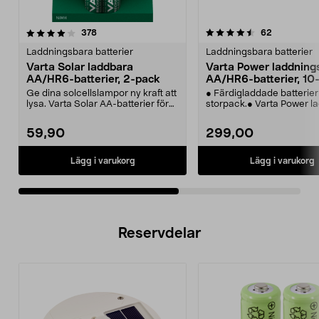
4.5av 5 stjärnor
recensioner
4.5av 5 stjärnor
recensione
378
62
Laddningsbara batterier
Laddningsbara batterier
Varta Solar laddbara
Varta Power laddning
AA/HR6-batterier, 2-pack
AA/HR6-batterier, 10
Ge dina solcellslampor ny kraft att
● Färdigladdade batterier 
lysa. Varta Solar AA-batterier för
storpack.● Varta Power l
solcellsb...
AA-batterie...
59,90
299,00
Lägg i varukorg
Lägg i varukorg
Reservdelar