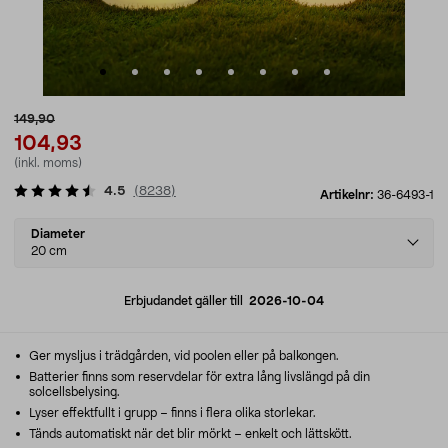
149,90
104,93
(inkl. moms)
4.5
(
8238
)
Artikelnr:
36-6493-1
Select
Diameter
variant
20 cm
Erbjudandet gäller till
2026-10-04
Ger mysljus i trädgården, vid poolen eller på balkongen.
Batterier finns som reservdelar för extra lång livslängd på din
solcellsbelysing.
Lyser effektfullt i grupp – finns i flera olika storlekar.
Tänds automatiskt när det blir mörkt – enkelt och lättskött.