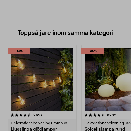
Toppsäljare inom samma kategori
-13%
-30%
4.5 av 5 stjärnor
recensioner
4.5 av 5 stjärnor
recensio
2616
8235
Dekorationsbelysning utomhus
Dekorationsbelysning ut
Ljusslinga glödlampor
Solcellslampa rund