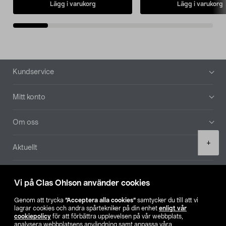
Lägg i varukorg
Lägg i varukorg
Sidfot
Kundservice
Mitt konto
Om oss
Product
+
Aktuellt
quantity
Våra bolag
Vi på Clas Ohlson använder cookies
Hitta butik
Genom att trycka
”Acceptera alla cookies”
samtycker du till att vi
lagrar cookies och andra spårtekniker på din enhet
enligt vår
cookiepolicy
för att förbättra upplevelsen på vår webbplats,
SE
NO
FI
analysera webbplatsens användning samt anpassa våra