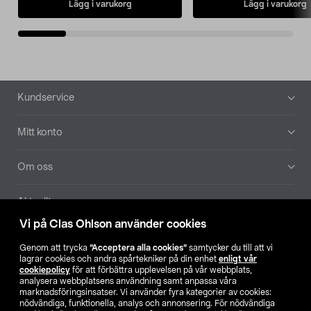
Lägg i varukorg
Lägg i varukorg
Sidfot
Kundservice
Mitt konto
Om oss
Aktuellt
Vi på Clas Ohlson använder cookies
Våra bolag
Genom att trycka
”Acceptera alla cookies”
samtycker du till att vi
lagrar cookies och andra spårtekniker på din enhet
enligt vår
Hitta butik
cookiepolicy
för att förbättra upplevelsen på vår webbplats,
analysera webbplatsens användning samt anpassa våra
marknadsföringsinsatser. Vi använder fyra kategorier av cookies:
nödvändiga, funktionella, analys och annonsering. För nödvändiga
SE
NO
FI