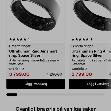
5.0av 5 stjärnor
recensioner
5.0av 5 stjärnor
recensioner
1
1
Smarta ringar
Smarta ringar
Ultrahuman Ring Air smart
Ultrahuman Ring Air 
ring, Space Silver
ring, Space Silver
Aktivitetsring i superlätt design –
Aktivitetsring i superlätt 
vattentät...
vattentät...
Storlek:
8
Storlek:
9
3 799,00
3 799,00
4 290,00
4
Lägg i varukorg
Lägg i varukorg
Ovanligt bra pris på vanliga saker