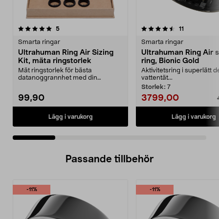
4.5 av 5 stjärnor
recensioner
4.5 av 5 stjärnor
recensioner
5
11
Smarta ringar
Smarta ringar
Ultrahuman Ring Air Sizing
Ultrahuman Ring Air 
Kit, mäta ringstorlek
ring, Bionic Gold
Mät ringstorlek för bästa
Aktivitetsring i superlätt 
datanoggrannhet med din
vattentät...
Ultrahuman smartring. Ultrahum...
Storlek:
7
99,90
3799,00
Lägg i varukorg
Lägg i varukorg
Passande tillbehör
-11%
-11%