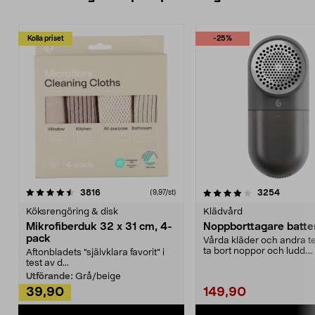
Kolla priset
-25%
4.0av 5 stjärnor
recensioner
4.5av 5 stjärnor
recensio
3816
3254
(9,97/st)
Köksrengöring & disk
Klädvård
Mikrofiberduk 32 x 31 cm, 4-
Noppborttagare batter
pack
Vårda kläder och andra tex
ta bort noppor och ludd.
Aftonbladets "självklara favorit” i
Noppborttagaren fräs...
test av d...
Utförande:
Grå/beige
39,90
149,90