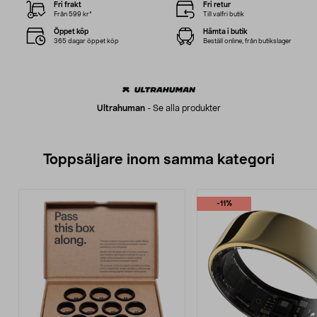
Fri frakt
Fri retur
Från 599 kr*
Till valfri butik
Öppet köp
Hämta i butik
365 dagar öppet köp
Beställ online, från butikslager
Ultrahuman
-
Se alla produkter
Toppsäljare inom samma kategori
-11%