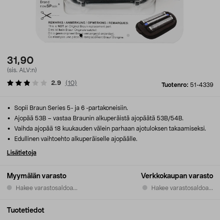
31,90
(sis. ALV:n)
2.9
(
10
)
Tuotenro:
51-4339
Sopii Braun Series 5- ja 6 -partakoneisiin.
Ajopää 53B – vastaa Braunin alkuperäistä ajopäätä 53B/54B.
Vaihda ajopää 18 kuukauden välein parhaan ajotuloksen takaamiseksi.
Edullinen vaihtoehto alkuperäiselle ajopäälle.
Lisätietoja
Myymälän varasto
Verkkokaupan varasto
Hakee varastosaldoa...
Hakee varastosaldoa...
Tuotetiedot