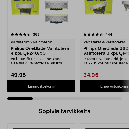
4.5 viidestä
arvostelut
4.5 viidestä
arvostelut
368
444
tähdestä
t
Partaterät & vaihtoterät
Partaterät & vaihtoterät
Philips OneBlade Vaihtoterä
Philips OneBlade 360
4 kpl, QP240/50
Vaihtoterä 3 kpl, QP
Vaihtoterät Philips OneBlade,
Pakkaus vaihtoteriä, jotka
sisältää 4 vaihtoterää. Philips
kaikkiin Philips OneBlade 
OneBlade QP240/50 ...
malleihin (paitsi ...
49,95
34,95
Lisää ostoskoriin
Lisää ostoskoriin
Sopivia tarvikkeita