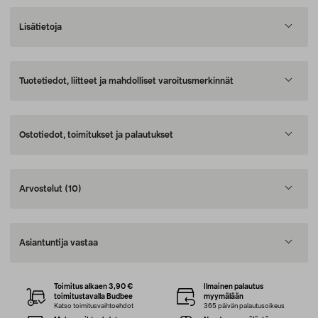
Lisätietoja
Tuotetiedot, liitteet ja mahdolliset varoitusmerkinnät
Ostotiedot, toimitukset ja palautukset
Arvostelut
(10)
Asiantuntija vastaa
Toimitus alkaen 3,90 €
Ilmainen palautus
toimitustavalla Budbee
myymälään
Katso toimitusvaihtoehdot
365 päivän palautusoikeus