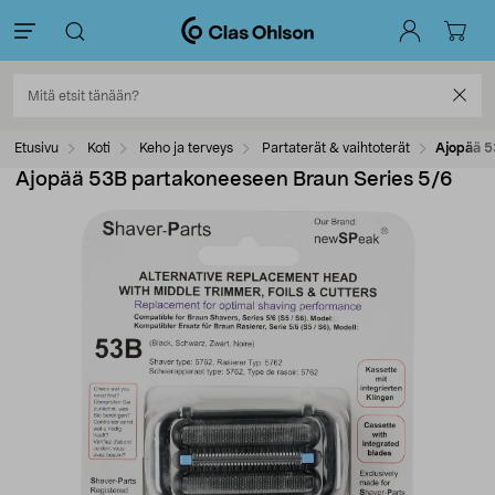
Etusivu
Koti
Keho ja terveys
Partaterät & vaihtoterät
Ajopää 5
Ajopää 53B partakoneeseen Braun Series 5/6