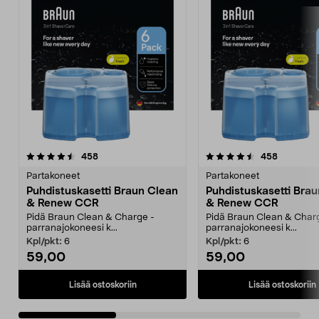
4.5viidestä
arvostelut
4.5viidestä
arvostelut
458
458
tähdestä
t
Partakoneet
Partakoneet
Puhdistuskasetti Braun Clean
Puhdistuskasetti Bra
& Renew CCR
& Renew CCR
Pidä Braun Clean & Charge -
Pidä Braun Clean & Char
parranajokoneesi k...
parranajokoneesi k...
Kpl/pkt:
6
Kpl/pkt:
6
59,00
59,00
Lisää ostoskoriin
Lisää ostoskoriin