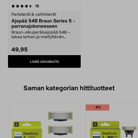
arvostelut
15
Partaterät & vaihtoterät
Ajopää 54B Braun Series 5 -
parranajokoneeseen
Braun-alkuperäisajopää 54B –
takaa tarkan ja miellyttävän
parranajon. Vaihda ter...
49,95
Lisää ostoskoriin
Saman kategorian hittituotteet
-8%