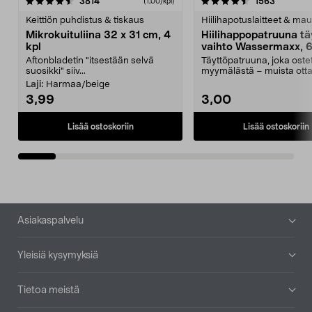
4.5viidestä
arvostelut
4.5viidestä
arvostelu
3814
1563
(1,00/kpl)
tähdestä
t
Keittiön puhdistus & tiskaus
Hiilihapotuslaitteet & mau
Mikrokuituliina 32 x 31 cm, 4
Hiilihappopatruuna tä
kpl
vaihto Wassermaxx, 6
Aftonbladetin "itsestään selvä
Täyttöpatruuna, joka ost
suosikki" siiv...
myymälästä – muista ott
patruuna mukaasi m...
Laji:
Harmaa/beige
3,99
3,00
Lisää ostoskoriin
Lisää ostoskoriin
Alatunniste
Asiakaspalvelu
Yleisiä kysymyksiä
Tietoa meistä