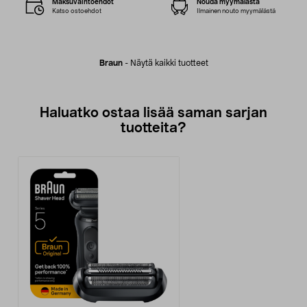
Maksuvaihtoehdot
Nouda myymälästä
Katso ostoehdot
Ilmainen nouto myymälästä
Braun
-
Näytä kaikki tuotteet
Haluatko ostaa lisää saman sarjan
tuotteita?