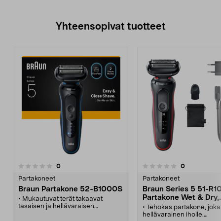
Yhteensopivat tuotteet
arvostelut
arvostelut
0
0
0.0 viidestä
0.0 viidestä
tähdestä
t
Partakoneet
Partakoneet
Braun Partakone 52-B1000S
Braun Series 5 51-R
Partakone Wet & Dry,
• Mukautuvat terät takaavat
punainen
tasaisen ja hellävaraisen
• Tehokas partakone, joka
parranajon.
hellävarainen iholle.