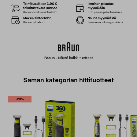
Toimitus alkaen 3,90 €
Ilmainen palautus
toimitustavalla Budbee
myymälään
Katso toimitusvaihtoehdot
365 päivän palautusoikeus
Maksuvaihtoehdot
Nouda myymälästä
Katso ostoehdot
Ilmainen nouto myymälästä
Braun
-
Näytä kaikki tuotteet
Saman kategorian hittituotteet
-23%