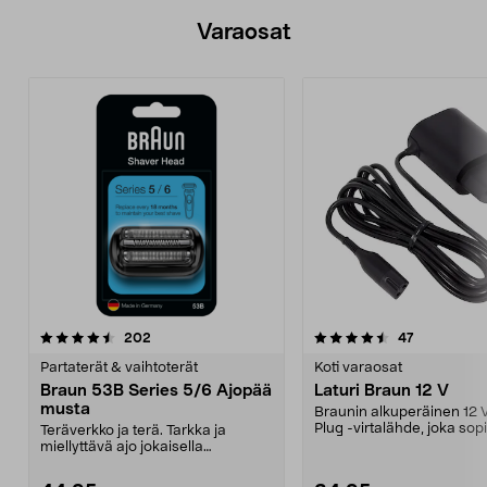
Varaosat
4.5viidestä
arvostelut
4.0viidestä
arvostelut
202
47
tähdestä
t
Partaterät & vaihtoterät
Koti varaosat
Braun 53B Series 5/6 Ajopää
Laturi Braun 12 V
musta
Braunin alkuperäinen 12 
Plug -virtalähde, joka sopi
Teräverkko ja terä. Tarkka ja
B:n ladattav...
miellyttävä ajo jokaisella
kerralla.Partakoneisiin...