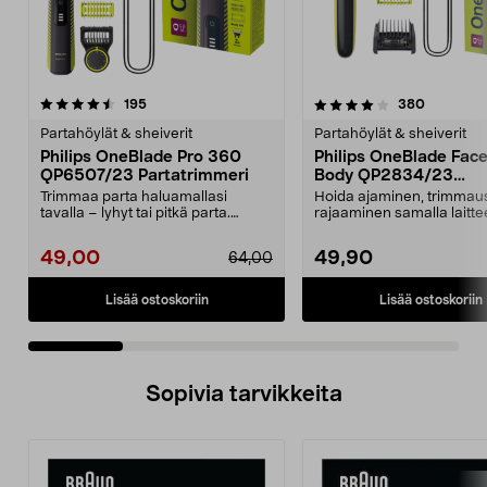
4.0 viidestä
arvostelut
3.5 viidestä
arvostelu
195
380
tähdestä
t
Partahöylät & sheiverit
Partahöylät & sheiverit
Philips OneBlade Pro 360
Philips OneBlade Fac
QP6507/23 Partatrimmeri
Body QP2834/23
Sähkökäyttöinen part
Trimmaa parta haluamallasi
Hoida ajaminen, trimmaus
tavalla – lyhyt tai pitkä parta.
rajaaminen samalla laittee
Philips OneBlade Pro...
Philips OneBlade QP28...
49,00
49,90
64,00
Lisää ostoskoriin
Lisää ostoskoriin
Sopivia tarvikkeita