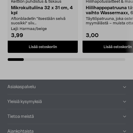
Keittiön puhdistus & tiskaus
Hiilihapotuslaitteet & mau
Mikrokuituliina 32 x 31 cm, 4
Hiilihappopatruuna tä
kpl
vaihto Wassermaxx, 6
Aftonbladetin "itsestään selvä
Täyttöpatruuna, joka ost
suosikki" siiv...
myymälästä – muista ott
patruuna mukaasi m...
Laji:
Harmaa/beige
3,99
3,00
Lisää ostoskoriin
Lisää ostoskoriin
Alatunniste
Asiakaspalvelu
Yleisiä kysymyksiä
Tietoa meistä
Ajankohtaista