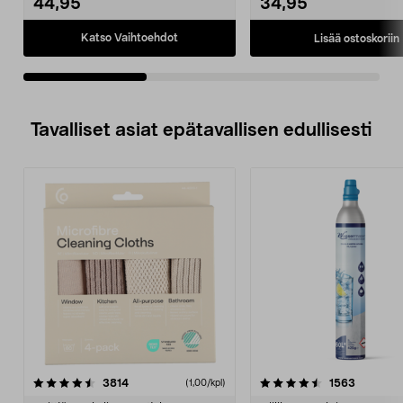
44,95
34,95
Katso Vaihtoehdot
Lisää ostoskoriin
Tavalliset asiat epätavallisen edullisesti
4.5viidestä
arvostelut
4.5viidestä
arvostelu
3814
1563
(1,00/kpl)
tähdestä
t