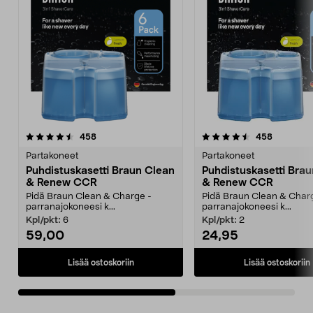
4.5viidestä
arvostelut
4.5viidestä
arvostelut
458
458
tähdestä
t
Partakoneet
Partakoneet
Puhdistuskasetti Braun Clean
Puhdistuskasetti Bra
& Renew CCR
& Renew CCR
Pidä Braun Clean & Charge -
Pidä Braun Clean & Char
parranajokoneesi k...
parranajokoneesi k...
Kpl/pkt:
6
Kpl/pkt:
2
59,00
24,95
Lisää ostoskoriin
Lisää ostoskoriin