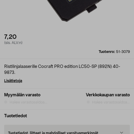
7,20
(sis. ALV:n)
Tuotenro:
51-3079
Ristilinjalaaserille Cocraft PRO edition LC50-SP (892N) 40-
9873.
Lisätietoja
Myymälän varasto
Verkkokaupan varasto
Hakee varastosaldoa...
Hakee varastosaldoa...
Tuotetiedot
Tuotetiedot, liitteet ja mahdolliset varoitusmerkinnät