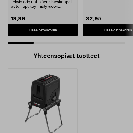
Mini/9000/13000/1250/150
Telwin original -käynnistyskaapelit
0/1750, EC5
auton apukäynnistykseen.
Käynnistyskaapelit ...
19,99
32,95
Lisää ostoskoriin
Lisää ostoskoriin
Yhteensopivat tuotteet