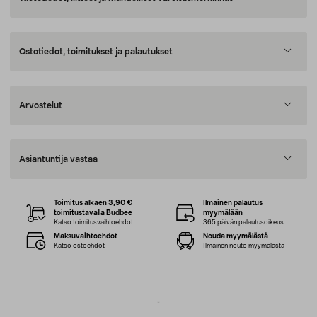
Ostotiedot, toimitukset ja palautukset
Arvostelut
Asiantuntija vastaa
Toimitus alkaen 3,90 €
Ilmainen palautus
toimitustavalla Budbee
myymälään
Katso toimitusvaihtoehdot
365 päivän palautusoikeus
Maksuvaihtoehdot
Nouda myymälästä
Katso ostoehdot
Ilmainen nouto myymälästä