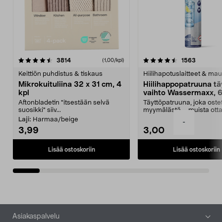
4.5viidestä
arvostelut
4.5viidestä
arvostelu
3814
1563
(1,00/kpl)
tähdestä
t
Keittiön puhdistus & tiskaus
Hiilihapotuslaitteet & mau
Mikrokuituliina 32 x 31 cm, 4
Hiilihappopatruuna tä
kpl
vaihto Wassermaxx, 6
Aftonbladetin "itsestään selvä
Täyttöpatruuna, joka ost
suosikki" siiv...
myymälästä – muista ott
patruuna mukaasi m...
Laji:
Harmaa/beige
-
3,99
3,00
Lisää ostoskoriin
Lisää ostoskoriin
Alatunniste
Asiakaspalvelu