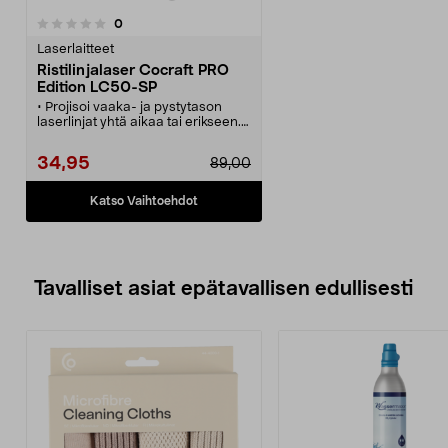
arvostelut
0
Laserlaitteet
Ristilinjalaser Cocraft PRO
Edition LC50-SP
• Projisoi vaaka- ja pystytason
laserlinjat yhtä aikaa tai erikseen.
• Sopii tapetointiin, kaakelointiin
ym.
34,95
89,00
• Itsetasauksen voi poistaa
käytöstä halutun kulman
saamiseksi.
Katso Vaihtoehdot
• Sisä- ja ulkokäyttöön, IP54.
• Pulssitoiminto laserilmaisimelle.
Tavalliset asiat epätavallisen edullisesti