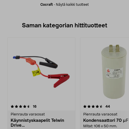
Cocraft
-
Näytä kaikki tuotteet
Saman kategorian hittituotteet
4.5 viidestä
arvostelut
4.5 viidestä
arvostelut
16
44
tähdestä
t
Pienrauta varaosat
Pienrauta varaosat
Käynnistyskaapelit Telwin
Kondensaattori 70 µ
Drive
Mitat: 106 x 50 mm.