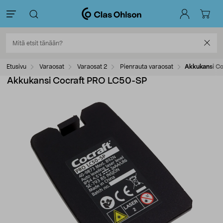
Etusivu
Varaosat
Varaosat 2
Pienrauta varaosat
Akkukansi C
Akkukansi Cocraft PRO LC50-SP