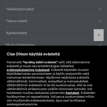
Yleisiä kysymyksiä
Tietoa meistä
Ajankohtaista
Product
+
quantity
Muut yrityksemme
Clas Ohlson käyttää evästeitä
Etsi myymälä
Painamalla
”Hyväksy kaikki evästeet”
sallit, että tallennamme
evästeitä ja muuta seurantateknologiaa laitteellesi
SE
NO
FI
evästeselosteemme mukaisesti
. Evästeitä käytetään sivuston
käyttökokemuksen parantamiseen ja käytön analysointiin sekä
FI
SV
mainonnan kohdentamiseen. Käytämme neljänlaisia evästeitä:
välttämättömät, toiminnalliset, analyyttiset ja mainosevästeet.
Välttämättömiin evästeisiin ei tarvita suostumustasi, sillä ne ovat
välttämättömiä verkkosivuston sisällön toimimisen kannalta. Voit
halutessasi muuttaa asetuksiasi painamalla
Asetukset
. Evästeiden
hyväksyminen on vapaaehtoista. Voit perua suostumuksesi milloin
vain muuttamalla evästeasetuksiasi, apua saat tarvittaessa
asiakaspalvelustamme.