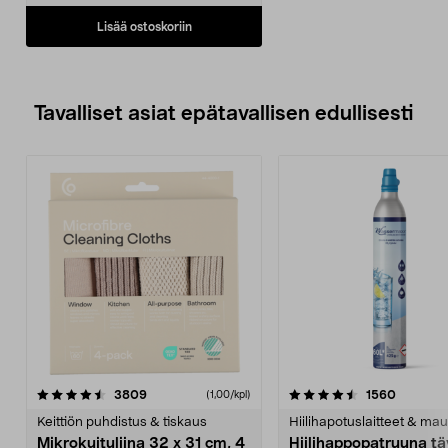
Lisää ostoskoriin
Tavalliset asiat epätavallisen edullisesti
4.5viidestä
arvostelut
4.5viidestä
arvostel
3809
1560
(1,00/kpl)
tähdestä
t
Keittiön puhdistus & tiskaus
Hiilihapotuslaitteet & mau
Mikrokuituliina 32 x 31 cm, 4
Hiilihappopatruuna tä