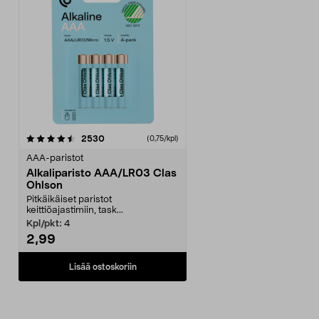
arvostelut
2530
(0,75/kpl)
AAA-paristot
Alkaliparisto AAA/LR03 Clas
Ohlson
Pitkäikäiset paristot
keittiöajastimiin, task...
Kpl/pkt:
4
2,99
Lisää ostoskoriin