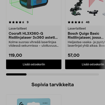
4.5 viidestä
arvostelut
4.5 viidestä
arvostelut
9
46
tähdestä
t
Laserlaitteet
Laserlaitteet
Cocraft HL3X360-G
Bosch Quigo Basic
Ristilinjalaser 3x360 astetta
Ristilinjalaser, jossa
vihreä
yleiskiinnike
Kolme suoraa vihreää laserlinjaa
Heijastaa vaaka- ja pyst
viidessä sekunnissa – ulottuvuus
laserlinjat yhtä aikaa. Bo
jopa 30 metriä...
-ristilinjala...
119,00
57,00
Lisää ostoskoriin
Lisää ostoskoriin
Sopivia tarvikkeita