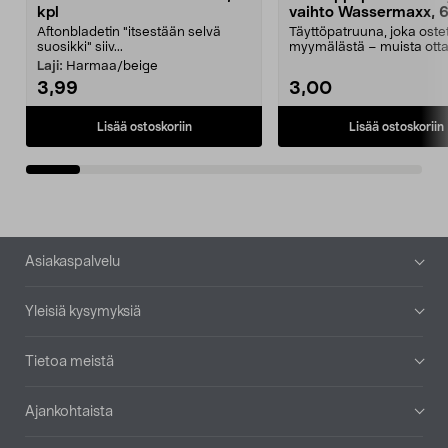
kpl
vaihto Wassermaxx, 6
Aftonbladetin "itsestään selvä
Täyttöpatruuna, joka ost
suosikki" siiv...
myymälästä – muista ott
patruuna mukaasi m...
Laji:
Harmaa/beige
3,99
3,00
Lisää ostoskoriin
Lisää ostoskoriin
Alatunniste
Asiakaspalvelu
Yleisiä kysymyksiä
Tietoa meistä
Ajankohtaista