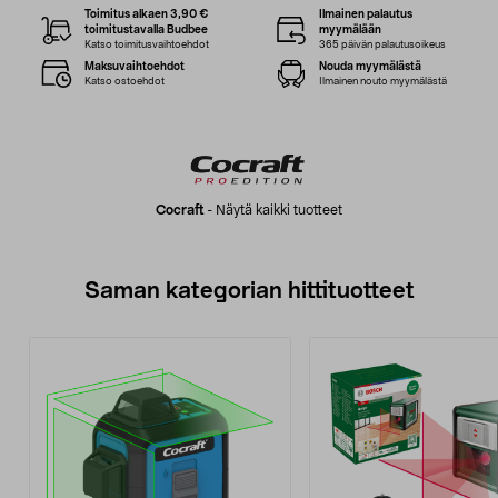
Toimitus alkaen 3,90 €
Ilmainen palautus
toimitustavalla Budbee
myymälään
Katso toimitusvaihtoehdot
365 päivän palautusoikeus
Maksuvaihtoehdot
Nouda myymälästä
Katso ostoehdot
Ilmainen nouto myymälästä
Cocraft
-
Näytä kaikki tuotteet
Saman kategorian hittituotteet