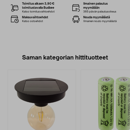
Toimitus alkaen 3,90 €
Ilmainen palautus
toimitustavalla Budbee
myymälään
Katso toimitusvaihtoehdot
365 päivän palautusoikeus
Maksuvaihtoehdot
Nouda myymälästä
Katso ostoehdot
Ilmainen nouto myymälästä
Saman kategorian hittituotteet