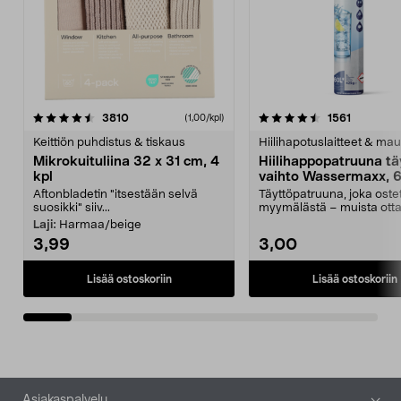
4.5viidestä
arvostelut
4.5viidestä
arvostelu
3810
1561
(1,00/kpl)
tähdestä
t
Keittiön puhdistus & tiskaus
Hiilihapotuslaitteet & mau
Mikrokuituliina 32 x 31 cm, 4
Hiilihappopatruuna tä
kpl
vaihto Wassermaxx, 6
Aftonbladetin "itsestään selvä
Täyttöpatruuna, joka ost
suosikki" siiv...
myymälästä – muista ott
patruuna mukaasi m...
Laji:
Harmaa/beige
3,99
3,00
Lisää ostoskoriin
Lisää ostoskoriin
Alatunniste
Asiakaspalvelu