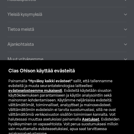
Yleisiä kysymyksiä
Tietoa meistä
Ajankohtaista
Muut yrityksemme
Clas Ohlson käyttää evästeitä
Etsi myymälä
Painamalla
”Hyväksy kaikki evästeet”
sallit, että tallennamme
evästeitä ja muuta seurantateknologiaa laitteellesi
SE
NO
FI
evästeselosteemme mukaisesti
. Evästeitä käytetään sivuston
käyttökokemuksen parantamiseen ja käytön analysointiin sekä
FI
SV
mainonnan kohdentamiseen. Käytämme neljänlaisia evästeitä:
välttämättömät, toiminnalliset, analyyttiset ja mainosevästeet.
Välttämättömiin evästeisiin ei tarvita suostumustasi, sillä ne ovat
välttämättömiä verkkosivuston sisällön toimimisen kannalta. Voit
halutessasi muuttaa asetuksiasi painamalla
Asetukset
. Evästeiden
hyväksyminen on vapaaehtoista. Voit perua suostumuksesi milloin
vain muuttamalla evästeasetuksiasi, apua saat tarvittaessa
asiakaspalvelustamme.