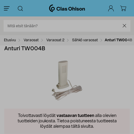
Etusivu
Varaosat
Varaosat 2
Sähkö varaosat
Anturi TW004B
Anturi TW004B
Toivottavasti löydät
vastaavan tuotteen
alla olevien
tuotteiden joukosta.
Tietoa poistuneesta tuotteesta
löydät alempaa tältä sivulta.