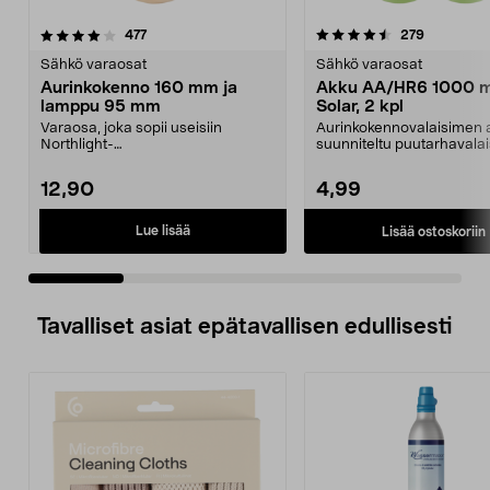
4.5 viidestä
arvostelut
4.5 viidestä
arvostelut
477
279
tähdestä
t
Sähkö varaosat
Sähkö varaosat
Aurinkokenno 160 mm ja
Akku AA/HR6 1000 
lamppu 95 mm
Solar, 2 kpl
Varaosa, joka sopii useisiin
Aurinkokennovalaisimen 
Northlight-
suunniteltu puutarhavalai
aurinkokennovalaisimiin ja -
jotka toimivat aur...
koreihin. Au...
12,90
4,99
Lue lisää
Lisää ostoskoriin
Tavalliset asiat epätavallisen edullisesti