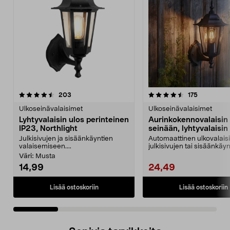
4.5 viidestä
arvostelut
4.5 viidestä
arvostelut
203
175
tähdestä
t
Ulkoseinävalaisimet
Ulkoseinävalaisimet
Lyhtyvalaisin ulos perinteinen
Aurinkokennovalaisin
IP23, Northlight
seinään, lyhtyvalaisin
Julkisivujen ja sisäänkäyntien
Automaattinen ulkovalais
valaisemiseen....
julkisivujen tai sisäänkäy
valaisemiseen. Erilli...
Väri:
Musta
14,99
24,49
Lisää ostoskoriin
Lisää ostoskoriin