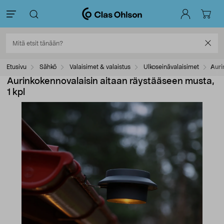
Etusivu
Sähkö
Valaisimet & valaistus
Ulkoseinävalaisimet
Auri
Aurinkokennovalaisin aitaan räystääseen musta,
1 kpl