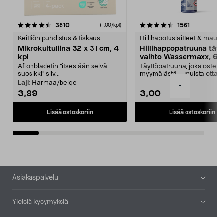
4.5viidestä
arvostelut
4.5viidestä
arvostelu
3810
1561
(1,00/kpl)
tähdestä
t
Keittiön puhdistus & tiskaus
Hiilihapotuslaitteet & mau
Mikrokuituliina 32 x 31 cm, 4
Hiilihappopatruuna tä
kpl
vaihto Wassermaxx, 6
Aftonbladetin "itsestään selvä
Täyttöpatruuna, joka ost
suosikki" siiv...
myymälästä – muista ott
patruuna mukaasi m...
Laji:
Harmaa/beige
-
3,99
3,00
Lisää ostoskoriin
Lisää ostoskoriin
Alatunniste
Asiakaspalvelu
Yleisiä kysymyksiä