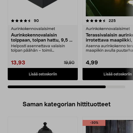
4.5viidestä
arvostelut
arvostelut
90
225
tähdestä
Aurinkokennovalaisimet
Aurinkokennovalaisimet
Aurinkokennovalaisin
Terassivalaisin aurin
tolppaan, tolpan hattu, 9,5 x
irrotettava maapiikki, 
9,5 cm
Helposti asennettava valaisin
Asenna aurinkokenno teras
tolpan päähän – toimii
maapiikin avulla puutarh
aurinkoenergialla, johtoja ...
kulkureittien varre...
13,93
4,99
19,90
Lisää ostoskoriin
Lisää ostoskoriin
Saman kategorian hittituotteet
-30%