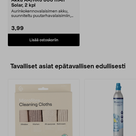
Akku AA/HR6 800 mAh
Solar, 2 kpl
Aurinkokennovalaisimen akku,
suunniteltu puutarhavalaisimiin,
jotka toimivat aur...
3,99
Lisää ostoskoriin
Tavalliset asiat epätavallisen edullisesti