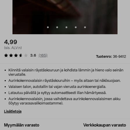
4,99
(sis. ALV:n)
3.6
(
165
)
Tuotenro:
36-9412
Kiinnitä valaisin räystäskouruun ja kohdista lämmin ja hieno valo seinän
vierustalle.
Aurinkokennovalaisin räystäskouruihin – myös aitaan tai näkösuojaan.
Valaisen talon, autotallin tai vajan vierusta aurinkoenergialla.
Latautuu päivällä ja syttyy automaattisesti illan hämärtyessä.
Aurinkokennovalaisin, jossa vaihdettava aurinkokennovalaisimen akku
(löytyy varaosavalikoimastamme).
Lisätietoja
Myymälän varasto
Verkkokaupan varasto