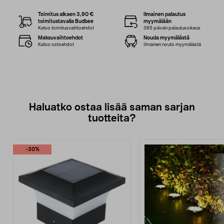
Toimitus alkaen 3,90 €
Ilmainen palautus
toimitustavalla Budbee
myymälään
Katso toimitusvaihtoehdot
365 päivän palautusoikeus
Maksuvaihtoehdot
Nouda myymälästä
Katso ostoehdot
Ilmainen nouto myymälästä
Haluatko ostaa lisää saman sarjan
tuotteita?
-30%