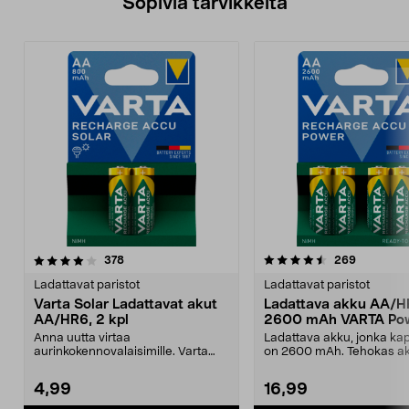
Sopivia tarvikkeita
4.5viidestä
arvostelut
4.5viidestä
arvostelut
378
269
tähdestä
t
Ladattavat paristot
Ladattavat paristot
Varta Solar Ladattavat akut
Ladattava akku AA/
AA/HR6, 2 kpl
2600 mAh VARTA Po
Anna uutta virtaa
Ladattava akku, jonka kap
aurinkokennovalaisimille. Varta
on 2600 mAh. Tehokas a
Solar AA-akut aurinkokennovala...
paljon virtaa vaati...
4,99
16,99