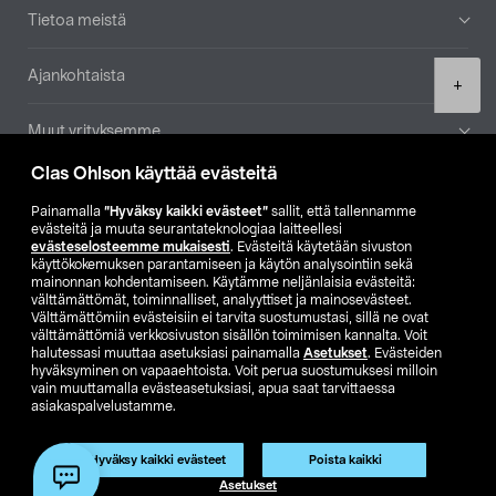
Tietoa meistä
Ajankohtaista
Product
+
quantity
Muut yrityksemme
Clas Ohlson käyttää evästeitä
Etsi myymälä
Painamalla
”Hyväksy kaikki evästeet”
sallit, että tallennamme
evästeitä ja muuta seurantateknologiaa laitteellesi
SE
NO
FI
evästeselosteemme mukaisesti
. Evästeitä käytetään sivuston
käyttökokemuksen parantamiseen ja käytön analysointiin sekä
FI
SV
mainonnan kohdentamiseen. Käytämme neljänlaisia evästeitä:
välttämättömät, toiminnalliset, analyyttiset ja mainosevästeet.
Välttämättömiin evästeisiin ei tarvita suostumustasi, sillä ne ovat
välttämättömiä verkkosivuston sisällön toimimisen kannalta. Voit
halutessasi muuttaa asetuksiasi painamalla
Asetukset
. Evästeiden
hyväksyminen on vapaaehtoista. Voit perua suostumuksesi milloin
vain muuttamalla evästeasetuksiasi, apua saat tarvittaessa
asiakaspalvelustamme.
Club Clas
Ostoehdot
Tietosuojaseloste
Näytä hinnat ilman ALV:a
Hyväksy kaikki evästeet
Poista kaikki
Lisää ostoskoriin
(1)
Asetukset