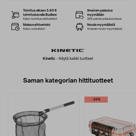
Toimitus alkaen 3,90 €
Ilmainen palautus
toimitustavalla Budbee
myymälään
Katso toimitusvaihtoehdot
365 päivän palautusoikeus
Maksuvaihtoehdot
Nouda myymälästä
Katso ostoehdot
Ilmainen nouto myymälästä
Kinetic
-
Näytä kaikki tuotteet
Saman kategorian hittituotteet
-33%