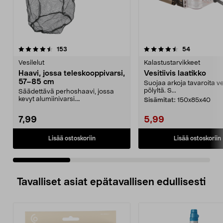
4.5 viidestä
arvostelut
4.5 viidestä
arvostelut
153
54
tähdestä
t
Vesilelut
Kalastustarvikkeet
Haavi, jossa teleskooppivarsi,
Vesitiivis laatikko
57–85 cm
Suojaa arkoja tavaroita ve
pölyltä. S...
Säädettävä perhoshaavi, jossa
kevyt alumiinivarsi.
Sisämitat:
150x85x40
Teleskooppihaavi, jossa pitkä...
7,99
5,99
Lisää ostoskoriin
Lisää ostoskoriin
Tavalliset asiat epätavallisen edullisesti