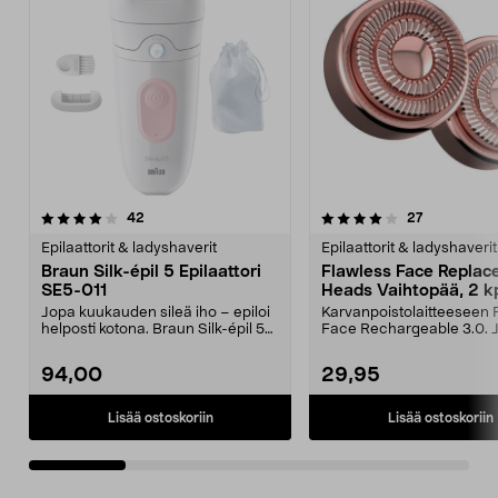
4.0 viidestä
arvostelut
3.0 viidestä
arvostelut
42
27
tähdestä
t
Epilaattorit & ladyshaverit
Epilaattorit & ladyshaverit
Braun Silk-épil 5 Epilaattori
Flawless Face Repla
SE5-011
Heads Vaihtopää, 2 k
Jopa kuukauden sileä iho – epiloi
Karvanpoistolaitteeseen 
helposti kotona. Braun Silk-épil 5
Face Rechargeable 3.0. 
poistaa jop...
ajopää – myötäi...
94,00
29,95
Lisää ostoskoriin
Lisää ostoskoriin