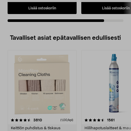
Lisää ostoskoriin
Lisää ostoskoriin
Tavalliset asiat epätavallisen edullisesti
4.5viidestä
arvostelut
4.5viidestä
arvostelu
3810
1561
(1,00/kpl)
tähdestä
t
Keittiön puhdistus & tiskaus
Hiilihapotuslaitteet & mau