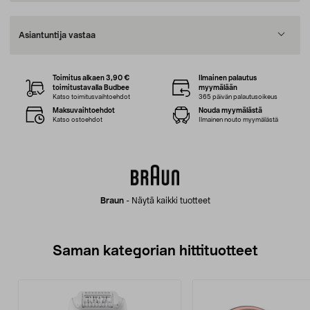
Asiantuntija vastaa
Toimitus alkaen 3,90 €
Ilmainen palautus
toimitustavalla Budbee
myymälään
Katso toimitusvaihtoehdot
365 päivän palautusoikeus
Maksuvaihtoehdot
Nouda myymälästä
Katso ostoehdot
Ilmainen nouto myymälästä
Braun
-
Näytä kaikki tuotteet
Saman kategorian hittituotteet