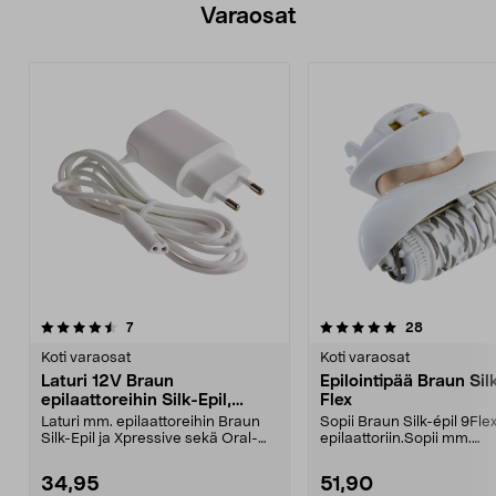
Varaosat
5.0viidestä
arvostelut
arvostelut
7
28
tähdestä
Koti varaosat
Koti varaosat
Laturi 12V Braun
Epilointipää Braun Sil
epilaattoreihin Silk-Epil,
Flex
Xpressive
Laturi mm. epilaattoreihin Braun
Sopii Braun Silk-épil 9Flex
Silk-Epil ja Xpressive sekä Oral-
epilaattoriin.Sopii mm.
B:n ladattavaa...
malleihin:900190029003
34,95
51,90