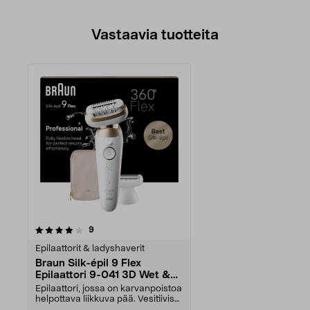
Vastaavia tuotteita
arvostelut
9
Epilaattorit & ladyshaverit
Braun Silk-épil 9 Flex
Epilaattori 9-041 3D Wet &
Dry
Epilaattori, jossa on karvanpoistoa
helpottava liikkuva pää. Vesitiivis
ladattav...