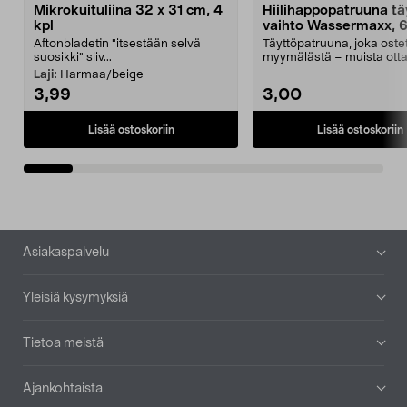
Mikrokuituliina 32 x 31 cm, 4
Hiilihappopatruuna tä
kpl
vaihto Wassermaxx, 6
Aftonbladetin "itsestään selvä
Täyttöpatruuna, joka ost
suosikki" siiv...
myymälästä – muista ott
patruuna mukaasi m...
Laji:
Harmaa/beige
3,99
3,00
Lisää ostoskoriin
Lisää ostoskoriin
Alatunniste
Asiakaspalvelu
Yleisiä kysymyksiä
Tietoa meistä
Ajankohtaista