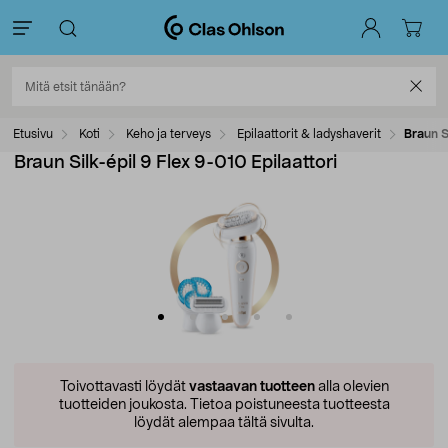
Etusivu
Koti
Keho ja terveys
Epilaattorit & ladyshaverit
Braun S
Braun Silk-épil 9 Flex 9-010 Epilaattori
Toivottavasti löydät
vastaavan tuotteen
alla olevien
tuotteiden joukosta.
Tietoa poistuneesta tuotteesta
löydät alempaa tältä sivulta.