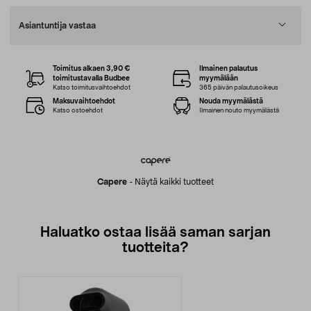
Asiantuntija vastaa
Toimitus alkaen 3,90 €
Ilmainen palautus
toimitustavalla Budbee
myymälään
Katso toimitusvaihtoehdot
365 päivän palautusoikeus
Maksuvaihtoehdot
Nouda myymälästä
Katso ostoehdot
Ilmainen nouto myymälästä
Capere
-
Näytä kaikki tuotteet
Haluatko ostaa lisää saman sarjan
tuotteita?