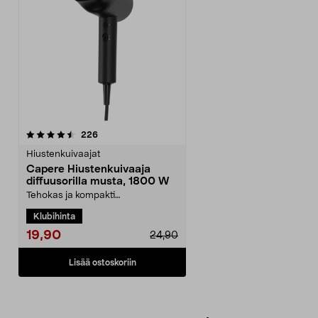
arvostelut
226
Hiustenkuivaajat
Capere Hiustenkuivaaja
diffuusorilla musta, 1800 W
Tehokas ja kompakti
hiustenkuivaaja nopeaan
Klubihinta
kuivaukseen. Kaksi nopeutta
täydelli...
19,90
24,90
Lisää ostoskoriin