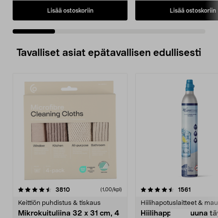
Lisää ostoskoriin
Lisää ostoskoriin
Tavalliset asiat epätavallisen edullisesti
4.5viidestä
arvostelut
4.5viidestä
arvostelu
3810
1561
(1,00/kpl)
tähdestä
t
Keittiön puhdistus & tiskaus
Hiilihapotuslaitteet & mau
Mikrokuituliina 32 x 31 cm, 4
Hiilihappopatruuna tä