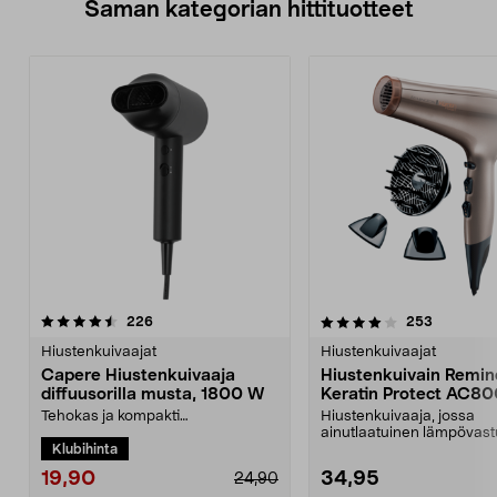
Saman kategorian hittituotteet
4.0 viidestä
arvostelut
4.5 viidestä
arvostelut
226
253
tähdestä
t
Hiustenkuivaajat
Hiustenkuivaajat
Capere Hiustenkuivaaja
Hiustenkuivain Remin
diffuusorilla musta, 1800 W
Keratin Protect AC8
Tehokas ja kompakti
Hiustenkuivaaja, jossa
hiustenkuivaaja nopeaan
ainutlaatuinen lämpövast
Klubihinta
kuivaukseen. Kaksi nopeutta
Keratin Protect – keratiini j
täydelli...
19,90
34,95
24,90