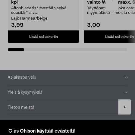
-
kpl
vaihto Wassermaxx, 6
Aftonbladetin "itsestään selvä
Täyttöpatruuna, joka ost
suosikki" siiv...
myymälästä – muista ott
patruuna mukaasi m...
Laji:
Harmaa/beige
3,99
3,00
Lisää ostoskoriin
Lisää ostoskoriin
Alatunniste
Asiakaspalvelu
Yleisiä kysymyksiä
Product
+
Tietoa meistä
quantity
Ajankohtaista
Clas Ohlson käyttää evästeitä