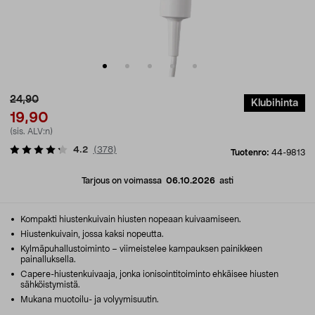
24,90
Klubihinta
19,90
(sis. ALV:n)
4.2
(
378
)
Tuotenro:
44-9813
Tarjous on voimassa
06.10.2026
asti
Kompakti hiustenkuivain hiusten nopeaan kuivaamiseen.
Hiustenkuivain, jossa kaksi nopeutta.
Kylmäpuhallustoiminto – viimeistelee kampauksen painikkeen
painalluksella.
Capere-hiustenkuivaaja, jonka ionisointitoiminto ehkäisee hiusten
sähköistymistä.
Mukana muotoilu- ja volyymisuutin.