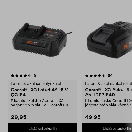
4.5viidestä
arvostelut
5.0viidestä
arvostelut
61
54
tähdestä
t
Laturit & akut sähkötyökalut
Laturit & akut sähkötyökal
Cocraft LXC Laturi 4A 18 V
Cocraft LXC Akku 18 
QC184
Ah HDPP1840
Pikalaturi kaikille Cocraft LXC -
Litiumioniakku Cocraft LX
sarjan 18 V:n akuille. Cocraft LXC
järjestelmän akkukäyttöis
QC184 – lata...
koneisiin. Cocraft LXC ...
29,95
49,95
Lisää ostoskoriin
Lisää ostoskoriin