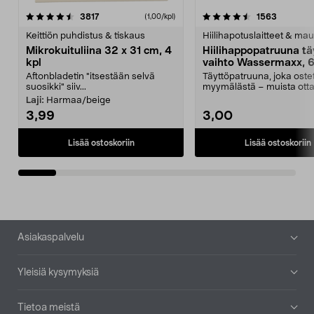
4.5viidestä
arvostelut
4.5viidestä
arvostelu
3817
1563
(1,00/kpl)
tähdestä
t
Keittiön puhdistus & tiskaus
Hiilihapotuslaitteet & mau
Mikrokuituliina 32 x 31 cm, 4
Hiilihappopatruuna tä
kpl
vaihto Wassermaxx, 6
Aftonbladetin "itsestään selvä
Täyttöpatruuna, joka ost
suosikki" siiv...
myymälästä – muista ott
patruuna mukaasi m...
Laji:
Harmaa/beige
3,99
3,00
Lisää ostoskoriin
Lisää ostoskoriin
Alatunniste
Asiakaspalvelu
Yleisiä kysymyksiä
Tietoa meistä