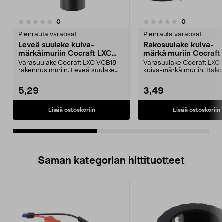
arvostelut
arvostelut
0
0
0.0 viidestä
0.0 viidestä
tähdestä
t
Pienrauta varaosat
Pienrauta varaosat
Leveä suulake kuiva-
Rakosuulake kuiva-
märkäimuriin Cocraft LXC
märkäimuriin Cocraft
VCB18
VCB18
Varasuulake Cocraft LXC VCB18 -
Varasuulake Cocraft LXC
rakennusimuriin. Leveä suulake
kuiva-märkäimuriin. Rak
(11,4 cm) suurten ...
helpottaa nurkkie...
5,29
3,49
Lisää ostoskoriin
Lisää ostoskoriin
Saman kategorian hittituotteet