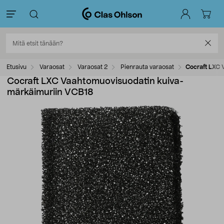
Etusivu
Varaosat
Varaosat 2
Pienrauta varaosat
Cocraft LXC 
Cocraft LXC Vaahtomuovisuodatin kuiva-
märkäimuriin VCB18