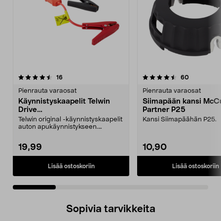
4.5 viidestä
arvostelut
5.0 viidestä
arvostelut
16
60
tähdestä
t
Pienrauta varaosat
Pienrauta varaosat
Käynnistyskaapelit Telwin
Siimapään kansi McCu
Drive
Partner P25
Mini/9000/13000/1250/150
Telwin original -käynnistyskaapelit
Kansi Siimapäähän P25.
0/1750, EC5
auton apukäynnistykseen.
Käynnistyskaapelit ...
19,99
10,90
Lisää ostoskoriin
Lisää ostoskoriin
Sopivia tarvikkeita