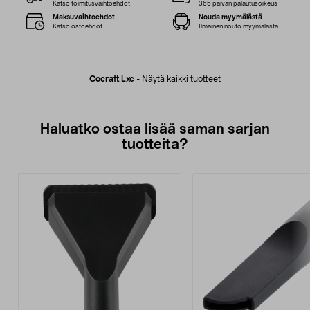
Katso toimitusvaihtoehdot
365 päivän palautusoikeus
Maksuvaihtoehdot
Nouda myymälästä
Katso ostoehdot
Ilmainen nouto myymälästä
Cocraft Lxc
-
Näytä kaikki tuotteet
Haluatko ostaa lisää saman sarjan
tuotteita?