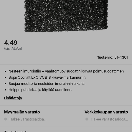
4,49
(sis. ALV:n)
Tuotenro:
51-4301
Nesteen imurointiin – vaahtomuovisuodatin korvaa poimusuodattimen.
Sopii Cocraft LXC VCB18 -kuiva-märkäimuriin.
Suojaa moottoria nesteiden imuroinnin aikana.
Helppo puhdistaa ja käyttää uudelleen.
Lisätietoja
Myymälän varasto
Verkkokaupan varasto
Hakee varastosaldoa...
Hakee varastosaldoa...